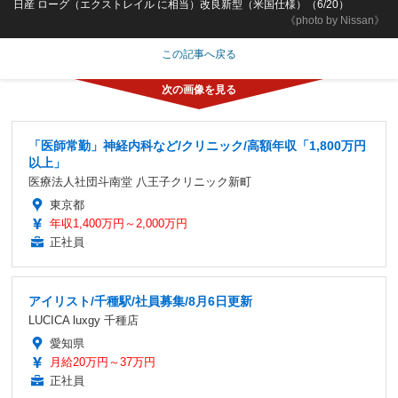
日産 ローグ（エクストレイル に相当）改良新型（米国仕様）（6/20）
《photo by Nissan》
この記事へ戻る
「医師常勤」神経内科など/クリニック/高額年収「1,800万円
以上」
医療法人社団斗南堂 八王子クリニック新町
東京都
年収1,400万円～2,000万円
正社員
アイリスト/千種駅/社員募集/8月6日更新
LUCICA luxgy 千種店
愛知県
月給20万円～37万円
正社員