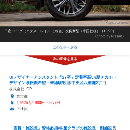
日産 ローグ（エクストレイル に相当）改良新型（米国仕様）（10/20）
《photo by Nissan》
この記事へ戻る
UIデザイナーアシスタント「27卒」定着率高い/駅チカ/IT・
デザイン系転職希望・未経験歓迎/中央区八重洲2丁目
株式会社LOP
東京都
月給25万4,900円～32万円
正社員
「園長・施設長」資格必須/学童クラブの施設長・副施設長