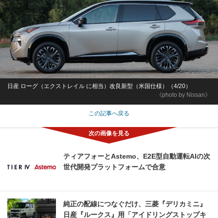
日産 ローグ（エクストレイル に相当）改良新型（米国仕様）（4/20）
《photo by Nissan》
この記事へ戻る
ティアフォーとAstemo、E2E型自動運転AIの次
世代開発プラットフォームで合意
純正の配線につなぐだけ、三菱『デリカミニ』
日産『ルークス』用「アイドリングストップキ