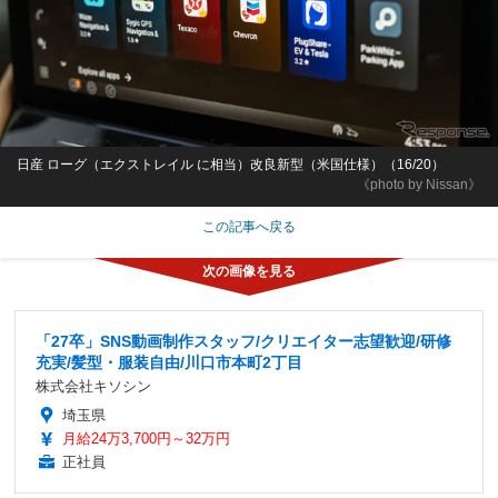
日産 ローグ（エクストレイル に相当）改良新型（米国仕様）（16/20）
《photo by Nissan》
この記事へ戻る
「27卒」SNS動画制作スタッフ/クリエイター志望歓迎/研修
充実/髪型・服装自由/川口市本町2丁目
株式会社キソシン
埼玉県
月給24万3,700円～32万円
正社員