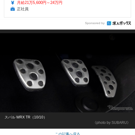
月給21万5,600円～24万円
正社員
Sponsored by
スバル WRX TR（10/10）
《photo by SUBARU》
この記事へ戻る