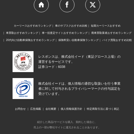
カーリースおすすめランキング
車のサブスクおすすめ比較
短期カーリースおすすめ
車買取おすすめランキング
車一括査定サイトおすすめランキング
廃車買取業者おすすめランキング
20代向け自動車保険おすすめランキング
保険料安い自動車保険ランキング
バイク買取おすすめ比較
レスポンスは、株式会社イード（東証グロース上場）の
運営するサービスです。
証券コード：6038
株式会社イードは、個人情報の適切な取扱いを行う事業
者に対して付与されるプライバシーマークの付与認定を
受けています。
お問合せ
広告掲載
会社概要
個人情報保護方針
特定商取引法に基づく表記
紹介した商品/サービスを購入、契約した場合に、
売上の一部が弊社サイトに還元されることがあります。