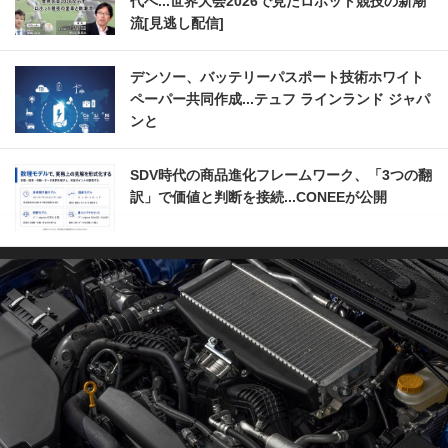
代へ...世界大会2026で見たロボット競技の新潮
流[見逃し配信]
デンソー、バッテリーパスポート技術ホワイト
ペーパー共同作成...テュフ ラインランド ジャパ
ンと
SDV時代の商品進化フレームワーク、「3つの翻
訳」で価値と判断を接続...CONEEが公開