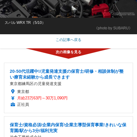
スバル WRX TR（5/10）
《photo by SUBARU》
この記事へ戻る
20-50代活躍中!/児童発達支援の保育士/研修・相談体制が整
い療育未経験から成長できます
東京都練馬区の児童発達支援
東京都
月給23万63円～30万1,090円
正社員
保育士/資格必須/企業内保育/企業主導型保育事業!きれいな保
育園/駅から3分/福利充実