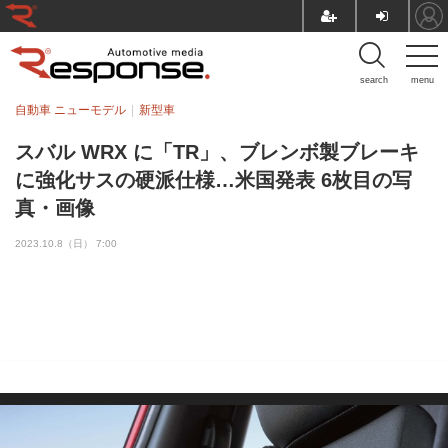
search
menu
自動車 ニューモデル
新型車
スバル WRX に「TR」、ブレンボ製ブレーキ
に強化サスの硬派仕様…米国発表 6枚目の写
真・画像
2023.10.8（日） 7:00