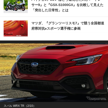
サー9』と『GSX-S1000GX』を比較して見えた
「突出した日常性」とは
マツダ、『グランツーリスモ7』で競う全国都道
府県対抗eスポーツ選手権に参画
スバル WRX TR（2/10）