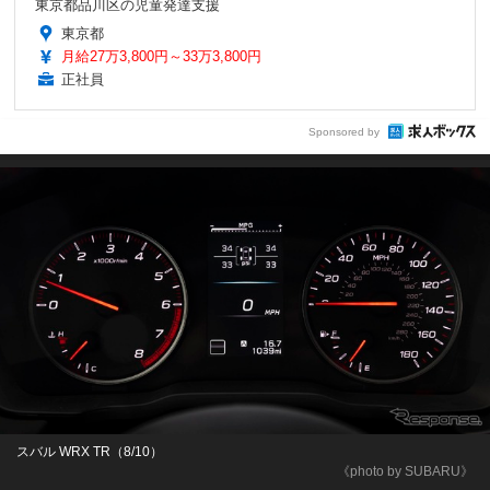
東京都品川区の児童発達支援
東京都
月給27万3,800円～33万3,800円
正社員
Sponsored by
スバル WRX TR（8/10）
《photo by SUBARU》