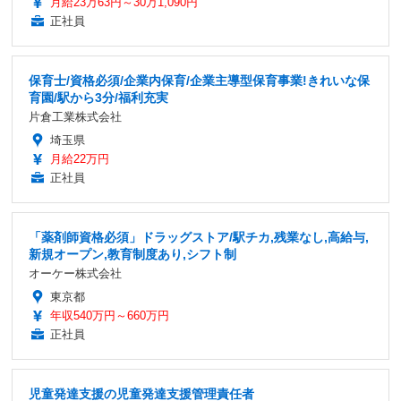
月給23万63円～30万1,090円
正社員
保育士/資格必須/企業内保育/企業主導型保育事業!きれいな保
育園/駅から3分/福利充実
片倉工業株式会社
埼玉県
月給22万円
正社員
「薬剤師資格必須」ドラッグストア/駅チカ,残業なし,高給与,
新規オープン,教育制度あり,シフト制
オーケー株式会社
東京都
年収540万円～660万円
正社員
児童発達支援の児童発達支援管理責任者