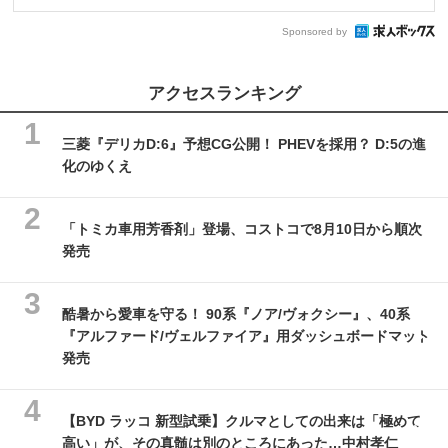
Sponsored by
アクセスランキング
三菱『デリカD:6』予想CG公開！ PHEVを採用？ D:5の進
化のゆくえ
「トミカ車用芳香剤」登場、コストコで8月10日から順次
発売
酷暑から愛車を守る！ 90系『ノア/ヴォクシー』、40系
『アルファード/ヴェルファイア』用ダッシュボードマット
発売
【BYD ラッコ 新型試乗】クルマとしての出来は「極めて
高い」が、その真髄は別のところにあった…中村孝仁