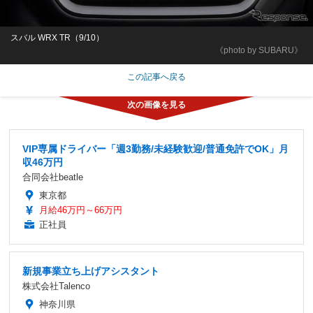
スバル WRX TR（9/10）
《photo by SUBARU》
この記事へ戻る
VIP専属ドライバー「週3勤務/未経験歓迎/普通免許でOK」月
収46万円
合同会社beatle
東京都
月給46万円～66万円
正社員
新規事業立ち上げアシスタント
株式会社Talenco
神奈川県