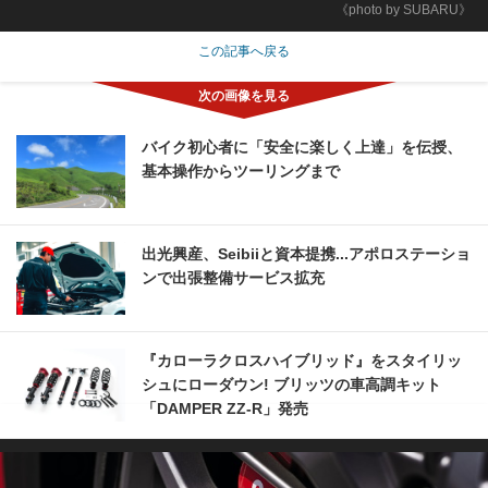
《photo by SUBARU》
この記事へ戻る
バイク初心者に「安全に楽しく上達」を伝授、
基本操作からツーリングまで
出光興産、Seibiiと資本提携...アポロステーショ
ンで出張整備サービス拡充
『カローラクロスハイブリッド』をスタイリッ
シュにローダウン! ブリッツの車高調キット
「DAMPER ZZ-R」発売