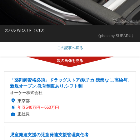
スバル WRX TR（7/10）
《photo by SUBARU》
この記事へ戻る
「薬剤師資格必須」ドラッグストア/駅チカ,残業なし,高給与,
新規オープン,教育制度あり,シフト制
オーケー株式会社
東京都
年収540万円～660万円
正社員
児童発達支援の児童発達支援管理責任者