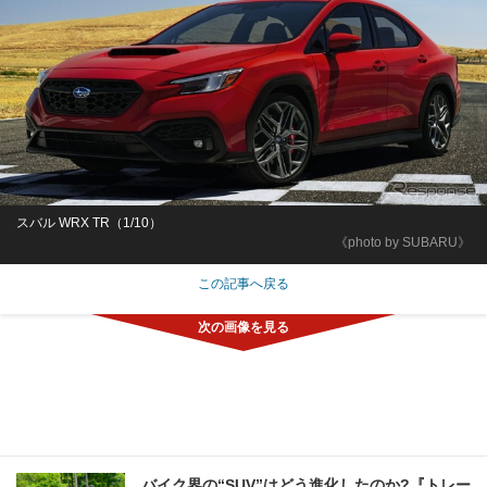
スバル WRX TR（1/10）
《photo by SUBARU》
この記事へ戻る
バイク界の“SUV”はどう進化したのか?『トレー