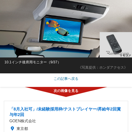
10.1インチ後席用モニター（9/37）
《写真提供：ホンダアクセス》
この記事へ戻る
「8月入社可」/未経験採用枠/テストプレイヤー/昇給年2回賞
与年2回
GOEN株式会社
東京都