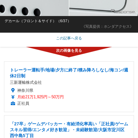
デカール（フロント＆サイド）（6/37）
《写真提供：ホンダアクセス》
この記事へ戻る
トレーラー運転手/地場/夕方に終了/積み降ろしなし/海コン/週
休2日制
三新運輸株式会社
神奈川県
月給21万1,925円～50万円
正社員
「27卒」ゲームデバッカー・有給消化率高い「正社員/ゲーム
スキル習得/エンタメ好き歓迎」・未経験歓迎/大阪市淀川区
西中島5丁目