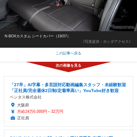
N-BOXカスタム シートカバー（19/37）
《写真提供：ホンダアクセス》
この記事へ戻る
「27卒」AI字幕・多言語対応動画編集スタッフ・未経験歓迎
「正社員/完全週休2日制/定着率高い」YouTube好き歓迎
ベンタス株式会社
大阪府
月給24万6,000円～32万円
正社員