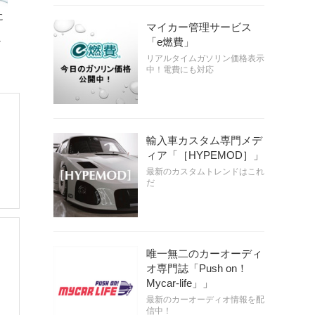
に
マイカー管理サービス
ト
「e燃費」
リアルタイムガソリン価格表示
中！電費にも対応
輸入車カスタム専門メデ
ィア「［HYPEMOD］」
最新のカスタムトレンドはこれ
だ
唯一無二のカーオーディ
オ専門誌「Push on！
Mycar-life」」
最新のカーオーディオ情報を配
信中！