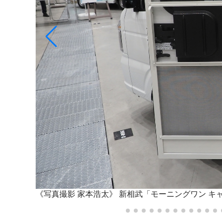
《写真撮影 家本浩太》
新相武「モーニングワン キ