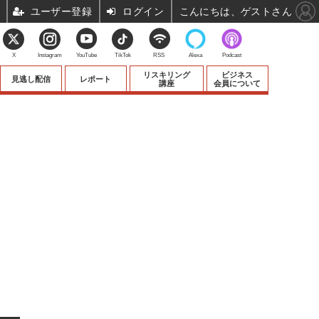
ユーザー登録
ログイン
こんにちは、ゲストさん
X
Instagram
YouTube
TikTok
RSS
Alexa
Podcast
リスキリング
ビジネス
見逃し配信
レポート
講座
会員について