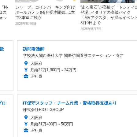
『N-
シャープ、コインパーキング向け
“走る宝石”が高輪ゲートシティ
はス
ポールカメラを9月受注開始...1本
登場! イタリアの高級バイク
ォッ
で2車室に対応
「MVアグスタ」が展示イベン
8月9日まで
2026年8月6日
2026年8月7日
夫歓
訪問看護師
学校法人関西医科大学 関医訪問看護ステーション・滝井
大阪府
月給22万1,300円～24万円
正社員
プロ
IT保守スタッフ・チーム作業・資格取得支援あり
株式会社RIOT GROUP
大阪府
月給31万400円～50万円
正社員