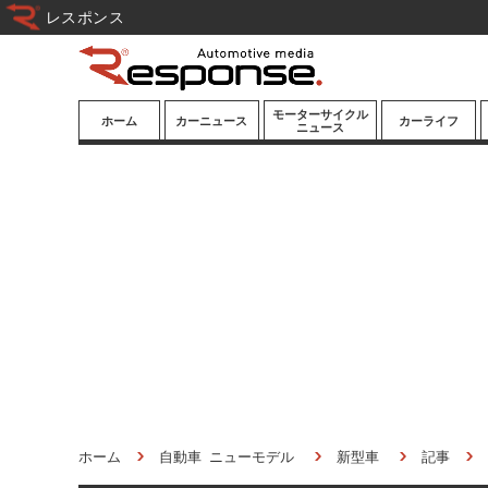
レスポンス
モーターサイクル
ホーム
カーニュース
カーライフ
ニュース
ニューモデル
ニューモデル
カスタマイズ
試乗記
試乗記
カーグッズ
道路交通/社会
カーオーディオ
鉄道
モータースポー
ツ/エンタメ
船舶
航空
宇宙
ホーム
自動車 ニューモデル
新型車
記事