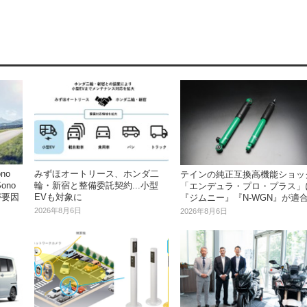
no
みずほオートリース、ホンダ二
テインの純正互換高機能ショッ
ono
輪・新宿と整備委託契約...小型
「エンデュラ・プロ・プラス」
が要因
EVも対象に
『ジムニー』『N-WGN』が適
2026年8月6日
2026年8月6日