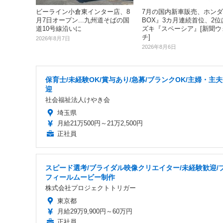
ビーライン小倉東インター店、8
7月の国内新車販売、ホンダ
月7日オープン...九州道そばの国
BOX』3カ月連続首位、2位
道10号線沿いに
ズキ『スペーシア』[新聞ウ
チ]
2026年8月7日
2026年8月6日
保育士/未経験OK/賞与あり/急募/ブランクOK/主婦・主
迎
社会福祉法人けやき会
埼玉県
月給21万500円～21万2,500円
正社員
スピード選考/ブライダル映像クリエイター/未経験歓迎/
フィールムービー制作
株式会社プロジェクトトリガー
東京都
月給29万9,900円～60万円
正社員