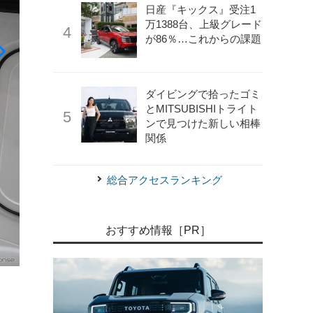
日産『キックス』受注1
万1388台、上級グレード
が86％…これからの課題
ダイビングで拾ったゴミ
とMITSUBISHIトライト
ンで見つけた新しい相棒
関係
総合アクセスランキング
おすすめ情報［PR］
《写真撮影 家本浩太》
新相武「モーニングワン キャンパ