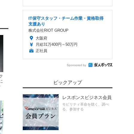
IT保守スタッフ・チーム作業・資格取得
支援あり
株式会社RIOT GROUP
大阪府
月給31万400円～50万円
正社員
Sponsored by
ク
に
ピックアップ
合
レスポンスビジネス会員
モビリティ革命を聴く、調べ
る、参加する