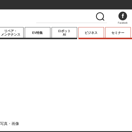
Facebook
リペア・
ロボット
EV特集
ビジネス
セミナー
メンテナンス
AI
プレミアム
業界動向
テクノロジー
キーパーソンイ
ンタビュー
写真・画像