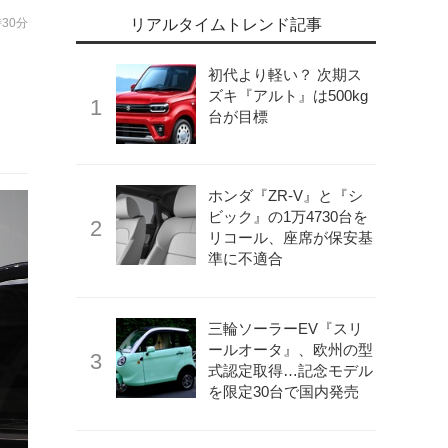
時30分
リアルタイムトレンド記事
モ
初代より軽い？ 次期ス
ェ
ズキ『アルト』は500kg
台が目標
ホンダ『ZR-V』と『シ
ビック』の1万4730台を
リコール、座席が保安基
準に不適合
三輪ソーラーEV『スリ
ールオータ』、欧州の型
式認定取得…記念モデル
を限定30台で国内発売