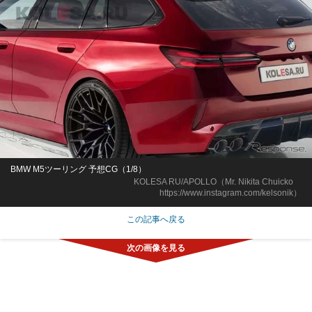
BMW M5ツーリング 予想CG（1/8）
KOLESA RU/APOLLO（Mr. Nikita Chuicko
https://www.instagram.com/kelsonik）
この記事へ戻る