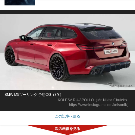
BMW M5ツーリング 予想CG（3/8）
KOLESA RU/APOLLO（Mr. Nikita Chuicko
https://www.instagram.com/kelsonik）
この記事へ戻る