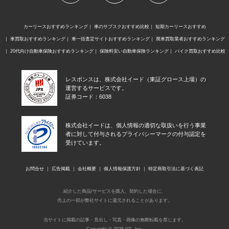
カーリースおすすめランキング
車のサブスクおすすめ比較
短期カーリースおすすめ
車買取おすすめランキング
車一括査定サイトおすすめランキング
廃車買取業者おすすめランキング
20代向け自動車保険おすすめランキング
保険料安い自動車保険ランキング
バイク買取おすすめ比較
レスポンスは、株式会社イード（東証グロース上場）の
運営するサービスです。
証券コード：6038
株式会社イードは、個人情報の適切な取扱いを行う事業
者に対して付与されるプライバシーマークの付与認定を
受けています。
お問合せ
広告掲載
会社概要
個人情報保護方針
特定商取引法に基づく表記
紹介した商品/サービスを購入、契約した場合に、
売上の一部が弊社サイトに還元されることがあります。
当サイトに掲載の記事・見出し・写真・画像の無断転載を禁じます。