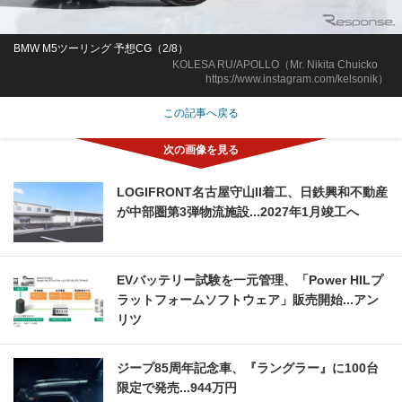
BMW M5ツーリング 予想CG（2/8）
KOLESA RU/APOLLO（Mr. Nikita Chuicko
https://www.instagram.com/kelsonik）
この記事へ戻る
LOGIFRONT名古屋守山II着工、日鉄興和不動産
が中部圏第3弾物流施設...2027年1月竣工へ
EVバッテリー試験を一元管理、「Power HILプ
ラットフォームソフトウェア」販売開始...アン
リツ
ジープ85周年記念車、『ラングラー』に100台
限定で発売...944万円