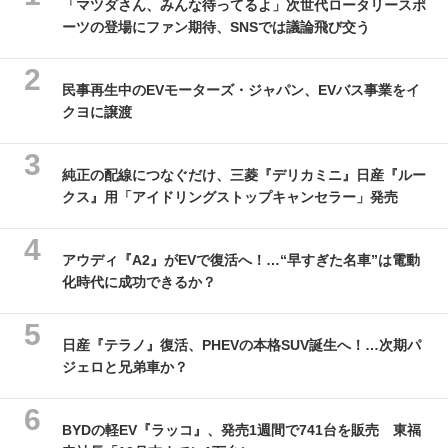
「マツダさん、みんな待ってるよ」次世代ロータリースポ
ーツの登場にファン期待、SNSでは議論飛び交う
民事再生中のEVモーターズ・ジャパン、EVバス事業をイ
クヨに譲渡
純正の配線につなぐだけ、三菱『デリカミニ』日産『ルー
クス』用「アイドリングストップキャンセラー」発売
アウディ『A2』がEVで復活へ！…“早すぎた名車”は電動
化時代に成功できるか？
日産『テラノ』復活、PHEVの本格SUV誕生へ！…次期パ
ジェロと兄弟車か？
BYDの軽EV『ラッコ』、発売1週間で741台を販売 東福