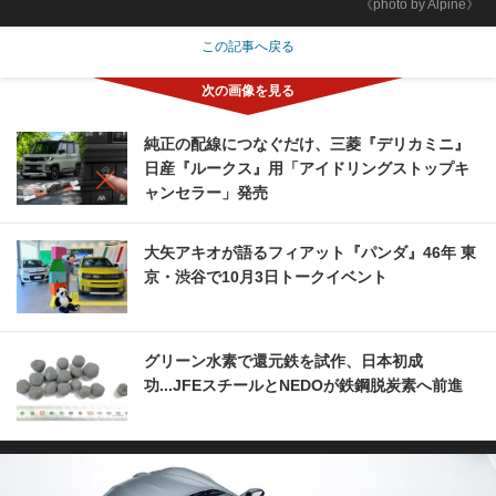
《photo by Alpine》
この記事へ戻る
純正の配線につなぐだけ、三菱『デリカミニ』
日産『ルークス』用「アイドリングストップキ
ャンセラー」発売
大矢アキオが語るフィアット『パンダ』46年 東
京・渋谷で10月3日トークイベント
グリーン水素で還元鉄を試作、日本初成
功...JFEスチールとNEDOが鉄鋼脱炭素へ前進