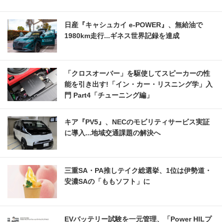
日産『キャシュカイ e-POWER』、無給油で
1980km走行...ギネス世界記録を達成
「クロスオーバー」を駆使してスピーカーの性
能を引き出す!「イン・カー・リスニング学」入
門 Part4「チューニング編」
キア『PV5』、NECのモビリティサービス実証
に導入...地域交通課題の解決へ
三重SA・PA推しテイク総選挙、1位は伊勢道・
安濃SAの「ももソフト」に
EVバッテリー試験を一元管理、「Power HILプ