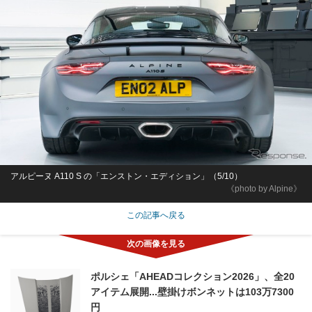
アルピーヌ A110 S の「エンストン・エディション」（5/10）
《photo by Alpine》
この記事へ戻る
ポルシェ「AHEADコレクション2026」、全20
アイテム展開...壁掛けボンネットは103万7300
円