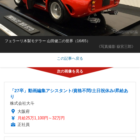
フェラーリ木製モデラー 山田健二の世界（16/65）
《写真撮影 嶽宮三郎》
この記事へ戻る
「27卒」動画編集アシスタント/資格不問/土日祝休み/昇給あ
り
株式会社大斗
大阪府
月給25万1,100円～32万円
正社員