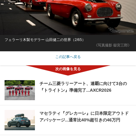
フェラーリ木製モデラー 山田健二の世界（2/65）
《写真撮影 嶽宮三郎》
この記事へ戻る
チーム三菱ラリーアート、連覇に向けて3台の
『トライトン』準備完了...AXCR2026
マセラティ『グレカーレ』に日本限定アウトド
アパッケージ...通常比40%超引きの46万円