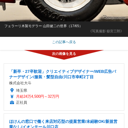
フェラーリ木製モデラー 山田健二の世界（17/65）
《写真撮影 嶽宮三郎》
この記事へ戻る
「新卒・27卒歓迎」クリエイティブデザイナー/WEB広告バ
ナーデザイン/服装・髪型自由/川口市幸町2丁目
株式会社大斗
埼玉県
月給24万4,500円～32万円
正社員
ほけんの窓口で働く来店対応型の提案営業/未経験OK/新規営
業なし/イオンモール川口店