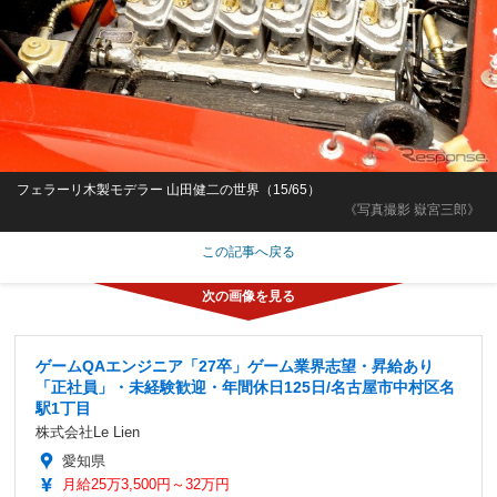
フェラーリ木製モデラー 山田健二の世界（15/65）
《写真撮影 嶽宮三郎》
この記事へ戻る
ゲームQAエンジニア「27卒」ゲーム業界志望・昇給あり
「正社員」・未経験歓迎・年間休日125日/名古屋市中村区名
駅1丁目
株式会社Le Lien
愛知県
月給25万3,500円～32万円