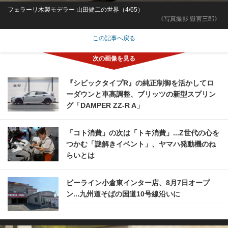
フェラーリ木製モデラー 山田健二の世界（4/65）
《写真撮影 嶽宮三郎》
この記事へ戻る
『シビックタイプR』の純正制御を活かしてロ
ーダウンと車高調整、ブリッツの新型スプリン
グ「DAMPER ZZ-R A」
「コト消費」の次は「トキ消費」...Z世代の心を
つかむ「謎解きイベント」、ヤマハ発動機のね
らいとは
ビーライン小倉東インター店、8月7日オープ
ン...九州道そばの国道10号線沿いに