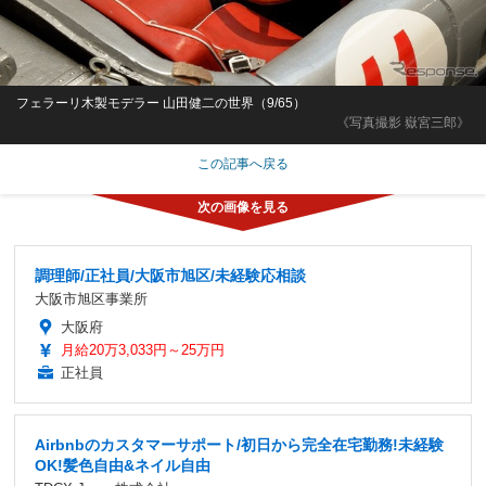
フェラーリ木製モデラー 山田健二の世界（9/65）
《写真撮影 嶽宮三郎》
この記事へ戻る
調理師/正社員/大阪市旭区/未経験応相談
大阪市旭区事業所
大阪府
月給20万3,033円～25万円
正社員
Airbnbのカスタマーサポート/初日から完全在宅勤務!未経験
OK!髪色自由&ネイル自由