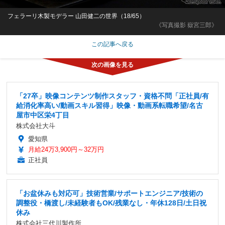
フェラーリ木製モデラー 山田健二の世界（18/65）
《写真撮影 嶽宮三郎》
この記事へ戻る
「27卒」映像コンテンツ制作スタッフ・資格不問「正社員/有
給消化率高い/動画スキル習得」映像・動画系転職希望/名古
屋市中区栄4丁目
株式会社大斗
愛知県
月給24万3,900円～32万円
正社員
「お盆休みも対応可」技術営業/サポートエンジニア/技術の
調整役・橋渡し/未経験者もOK/残業なし・年休128日/土日祝
休み
株式会社三代川製作所