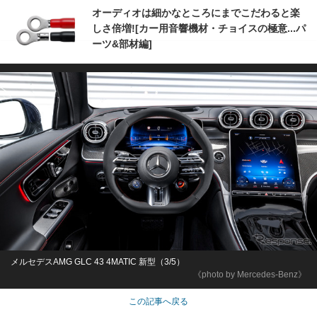
オーディオは細かなところにまでこだわると楽
しさ倍増![カー用音響機材・チョイスの極意...パ
ーツ&部材編]
メルセデスAMG GLC 43 4MATIC 新型（3/5）
《photo by Mercedes-Benz》
この記事へ戻る