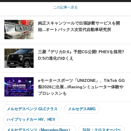
この記事へ戻る
純正スキャンツールで出張診断サービスを開
始...オートバックス次世代自動車研究所
三菱『デリカD:6』予想CG公開! PHEVを採用?
D:5の進化のゆくえ
eモータースポーツ「UNIZONE」、TikTok GG
祭2026に出展...iRacingシミュレーター体験や
プロレッスンも
メルセデスベンツ GLCクラス
メルセデスAMG
ハイブリッドカー HV、HEV
メルセデスベンツ（Mercedes-Benz）
SUV・クロスオーバー