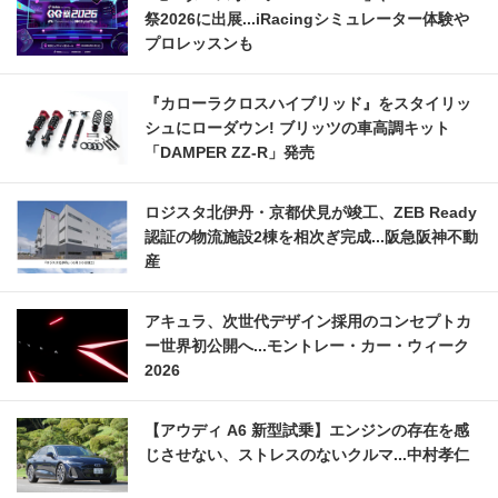
祭2026に出展...iRacingシミュレーター体験や
プロレッスンも
『カローラクロスハイブリッド』をスタイリッ
シュにローダウン! ブリッツの車高調キット
「DAMPER ZZ-R」発売
ロジスタ北伊丹・京都伏見が竣工、ZEB Ready
認証の物流施設2棟を相次ぎ完成...阪急阪神不動
産
アキュラ、次世代デザイン採用のコンセプトカ
ー世界初公開へ...モントレー・カー・ウィーク
2026
【アウディ A6 新型試乗】エンジンの存在を感
じさせない、ストレスのないクルマ...中村孝仁