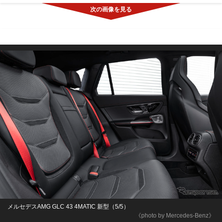
メルセデスAMG GLC 43 4MATIC 新型（5/5）
《photo by Mercedes-Benz》