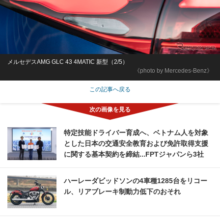
メルセデスAMG GLC 43 4MATIC 新型（2/5）
《photo by Mercedes-Benz》
この記事へ戻る
特定技能ドライバー育成へ、ベトナム人を対象
とした日本の交通安全教育および免許取得支援
に関する基本契約を締結...FPTジャパンら3社
ハーレーダビッドソンの4車種1285台をリコー
ル、リアブレーキ制動力低下のおそれ