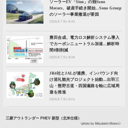
ソーラーEV「Sion」の独Sono
Motors、破産手続き開始...Sono Group
のソーラー事業撤退が要因
2026.8.7 Fri 8:45
豊田合成、電力ロス解析システム導入
でカーボンニュートラル加速...解析時
間8割削減
2026.8.7 Fri 8:30
JR4社とJALが連携、インバウンド向
け巡礼観光プロジェクト始動...出羽三
山・熊野古道・四国遍路を軸に広域周
遊を推進
2026.8.7 Fri 8:15
三菱アウトランダー PHEV 新型（北米仕様）
《photo by Mitsubishi Motors》