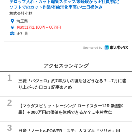
テロップ入れ・カット編集スタッフ/未経験から正社員/指定
ソフトでのカット作業/有給消化率高い/土日祝休み
株式会社小林
埼玉県
月給31万1,100円～60万円
正社員
Sponsored by
アクセスランキング
三菱『パジェロ』約7年ぶりの復活はどうなる？…7月に盛
り上がった口コミ記事まとめ
【マツダスピリットレーシング ロードスター12R 新型試
乗】＋300万円の価値を体感できるか？…中村孝仁
日産『ノートe-POWERニスモ』＆スズキ『ソリオ』用、