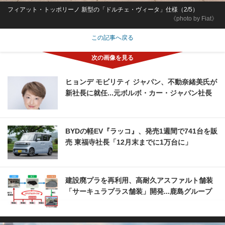
フィアット・トッポリーノ 新型の「ドルチェ・ヴィータ」仕様（2/5）
《photo by Fiat》
この記事へ戻る
ヒョンデ モビリティ ジャパン、不動奈緒美氏が
新社長に就任...元ボルボ・カー・ジャパン社長
BYDの軽EV『ラッコ』、発売1週間で741台を販
売 東福寺社長「12月末までに1万台に」
建設廃プラを再利用、高耐久アスファルト舗装
「サーキュラプラス舗装」開発...鹿島グループ