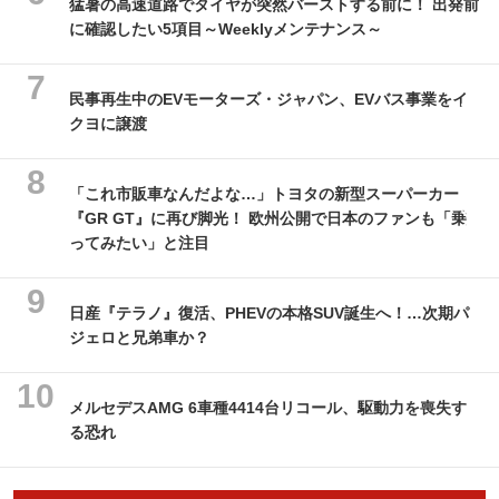
猛暑の高速道路でタイヤが突然バーストする前に！ 出発前
に確認したい5項目～Weeklyメンテナンス～
民事再生中のEVモーターズ・ジャパン、EVバス事業をイ
クヨに譲渡
「これ市販車なんだよな…」トヨタの新型スーパーカー
『GR GT』に再び脚光！ 欧州公開で日本のファンも「乗
ってみたい」と注目
日産『テラノ』復活、PHEVの本格SUV誕生へ！…次期パ
ジェロと兄弟車か？
メルセデスAMG 6車種4414台リコール、駆動力を喪失す
る恐れ