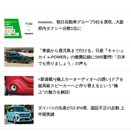
newmo、朝日自動車グループ3社を買収...大阪
府内タクシー台数1位に
「青森から鹿児島まで行ける」日産『キャシュ
カイ e-POWER』の燃費記録にSNS驚愕!「日本
でも売りましょう」の声も
<新連載>[極上カーオーディオへの誘い]ドアを
超高級スピーカーへと作り替えるという“極
上”の魅力を解説!
ダイハツの生産が12.8%増、認証不正の反動 上
半期実績