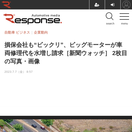
search
menu
自動車 ビジネス
企業動向
損保会社も“ビックリ”、ビッグモーターが車
両修理代を水増し請求［新聞ウォッチ］ 2枚目
の写真・画像
2023.7.7（金） 8:57