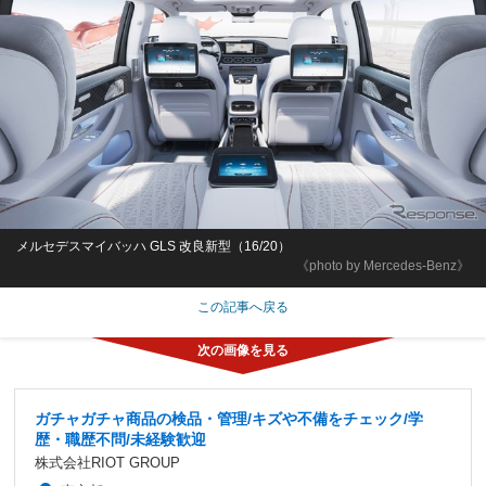
メルセデスマイバッハ GLS 改良新型（16/20）
《photo by Mercedes-Benz》
この記事へ戻る
ガチャガチャ商品の検品・管理/キズや不備をチェック/学
歴・職歴不問/未経験歓迎
株式会社RIOT GROUP