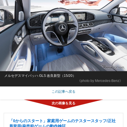
メルセデスマイバッハ GLS 改良新型（15/20）
《photo by Mercedes-Benz》
この記事へ戻る
「0からのスタート」家庭用ゲームのテスタースタッフ/正社
員登用/発売前ゲームの動作検証