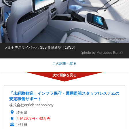
メルセデスマイバッハ GLS 改良新型（18/20）
《photo by Mercedes-Benz》
この記事へ戻る
「未経験歓迎」インフラ保守・運用監視スタッフ/システムの
安定稼働サポート
株式会社enrich technology
埼玉県
月給29万円～40万円
正社員