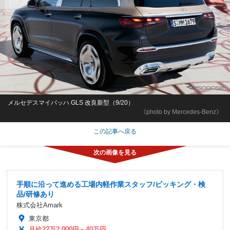
メルセデスマイバッハ GLS 改良新型（9/20）
《photo by Mercedes-Benz》
この記事へ戻る
手順に沿って進める工場内軽作業スタッフ/ピッキング・検
品/研修あり
株式会社Amark
東京都
月給22万2,000円～40万円