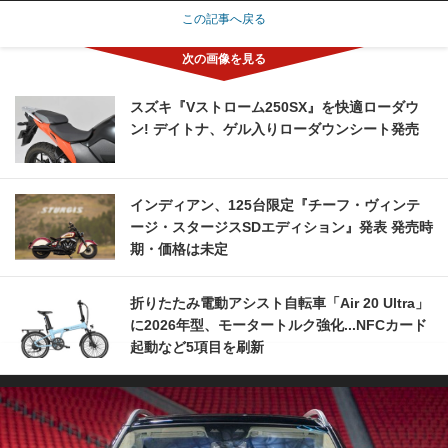
この記事へ戻る
スズキ『Vストローム250SX』を快適ローダウ
ン! デイトナ、ゲル入りローダウンシート発売
インディアン、125台限定『チーフ・ヴィンテ
ージ・スタージスSDエディション』発表 発売時
期・価格は未定
折りたたみ電動アシスト自転車「Air 20 Ultra」
に2026年型、モータートルク強化...NFCカード
起動など5項目を刷新