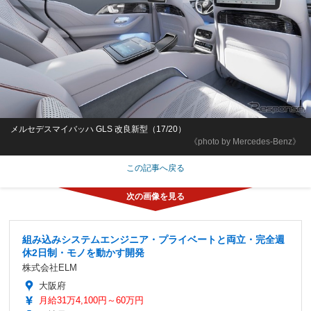
メルセデスマイバッハ GLS 改良新型（17/20）
《photo by Mercedes-Benz》
この記事へ戻る
組み込みシステムエンジニア・プライベートと両立・完全週
休2日制・モノを動かす開発
株式会社ELM
大阪府
月給31万4,100円～60万円