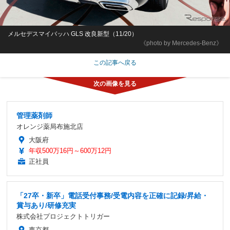
メルセデスマイバッハ GLS 改良新型（11/20）
《photo by Mercedes-Benz》
この記事へ戻る
管理薬剤師
オレンジ薬局布施北店
大阪府
年収500万16円～600万12円
正社員
「27卒・新卒」電話受付事務/受電内容を正確に記録/昇給・
賞与あり/研修充実
株式会社プロジェクトトリガー
東京都