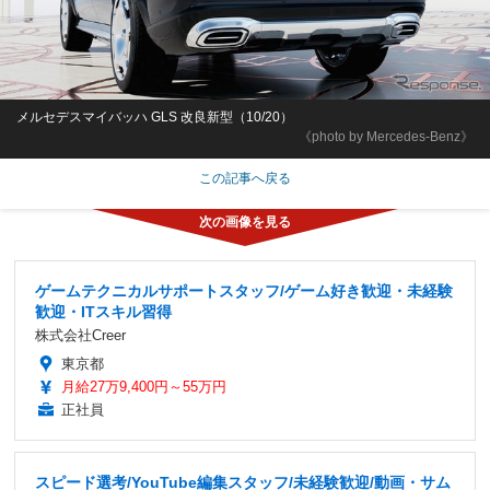
メルセデスマイバッハ GLS 改良新型（10/20）
《photo by Mercedes-Benz》
この記事へ戻る
ゲームテクニカルサポートスタッフ/ゲーム好き歓迎・未経験
歓迎・ITスキル習得
株式会社Creer
東京都
月給27万9,400円～55万円
正社員
スピード選考/YouTube編集スタッフ/未経験歓迎/動画・サム