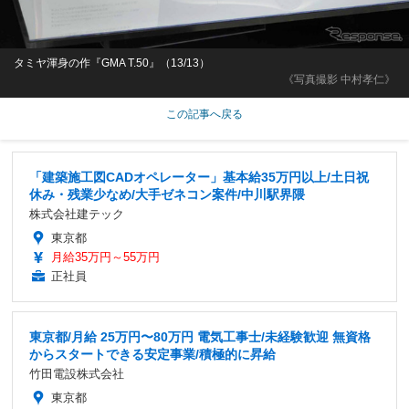
タミヤ渾身の作『GMA T.50』（13/13）
《写真撮影 中村孝仁》
この記事へ戻る
「建築施工図CADオペレーター」基本給35万円以上/土日祝
休み・残業少なめ/大手ゼネコン案件/中川駅界隈
株式会社建テック
東京都
月給35万円～55万円
正社員
東京都/月給 25万円〜80万円 電気工事士/未経験歓迎 無資格
からスタートできる安定事業/積極的に昇給
竹田電設株式会社
東京都