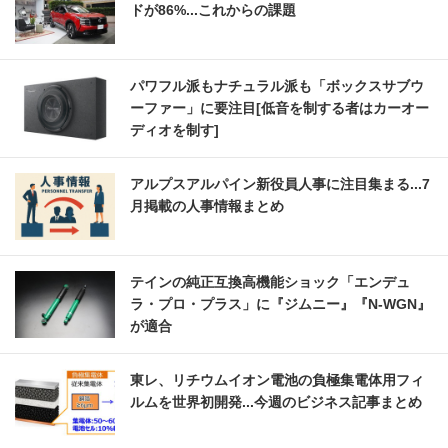
ドが86%...これからの課題
パワフル派もナチュラル派も「ボックスサブウ
ーファー」に要注目[低音を制する者はカーオー
ディオを制す]
アルプスアルパイン新役員人事に注目集まる...7
月掲載の人事情報まとめ
テインの純正互換高機能ショック「エンデュ
ラ・プロ・プラス」に『ジムニー』『N-WGN』
が適合
東レ、リチウムイオン電池の負極集電体用フィ
ルムを世界初開発...今週のビジネス記事まとめ