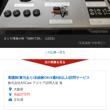
タミヤ渾身の作『GMA T.50』（12/13）
《写真撮影 中村孝仁》
この記事へ戻る
看護師/賞与あり/未経験OK/4週8休以上/訪問サービス
株式会社ASCare アスケア訪問入浴 旭
大阪府
月給27万円
正社員