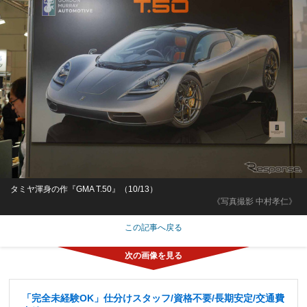
タミヤ渾身の作『GMA T.50』（10/13）
《写真撮影 中村孝仁》
この記事へ戻る
「完全未経験OK」仕分けスタッフ/資格不要/長期安定/交通費