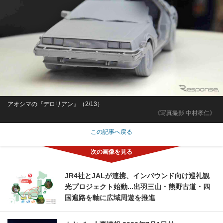
アオシマの『デロリアン』（2/13）
《写真撮影 中村孝仁》
この記事へ戻る
JR4社とJALが連携、インバウンド向け巡礼観
光プロジェクト始動...出羽三山・熊野古道・四
国遍路を軸に広域周遊を推進