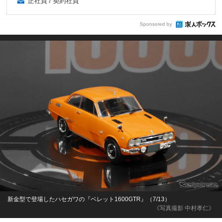
正社員 / 契約社員
Sponsored by
新金型で登場したハセガワの『ベレット1600GTR』（7/13）
《写真撮影 中村孝仁》