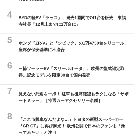
BYDの軽EV『ラッコ』、発売1週間で741台を販売 東福
寺社長「12月末までに1万台に」
ホンダ『ZR-V』と『シビック』の1万4730台をリコール、
座席が保安基準に不適合
三輪ソーラーEV『スリールオータ』、欧州の型式認定取
得…記念モデルを限定30台で国内発売
見えない死角を一掃！ 駐車も後席確認もラクになる「サポ
ートミラー」［特選カーアクセサリー名鑑］
「これ市販車なんだよな…」トヨタの新型スーパーカー
『GR GT』に再び脚光！ 欧州公開で日本のファンも「乗
ってみたい」と注目