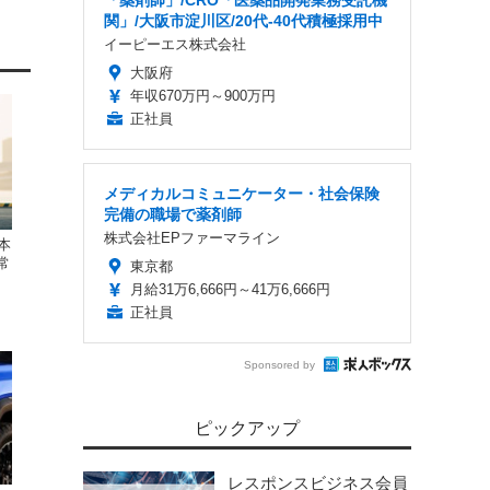
「薬剤師」/CRO「医薬品開発業務受託機
関」/大阪市淀川区/20代-40代積極採用中
イーピーエス株式会社
大阪府
年収670万円～900万円
正社員
メディカルコミュニケーター・社会保険
完備の職場で薬剤師
株式会社EPファーマライン
本
常
東京都
月給31万6,666円～41万6,666円
正社員
Sponsored by
ピックアップ
レスポンスビジネス会員