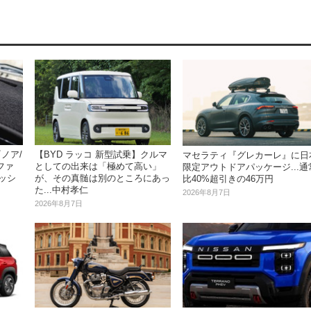
ノア/
【BYD ラッコ 新型試乗】クルマ
マセラティ『グレカーレ』に日
ファ
としての出来は「極めて高い」
限定アウトドアパッケージ...通
ッシ
が、その真髄は別のところにあっ
比40%超引きの46万円
た...中村孝仁
2026年8月7日
2026年8月7日