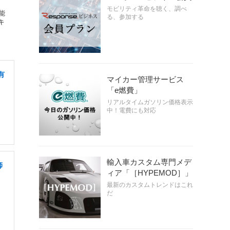
モビリティ革命を聴く、調べ
能
る、参加する
キ
有
マイカー管理サービス
「e燃費」
リアルタイムガソリン価格表示
中！電費にも対応
輸入車カスタム専門メデ
師
ィア「［HYPEMOD］」
最新のカスタムトレンドはこれ
だ