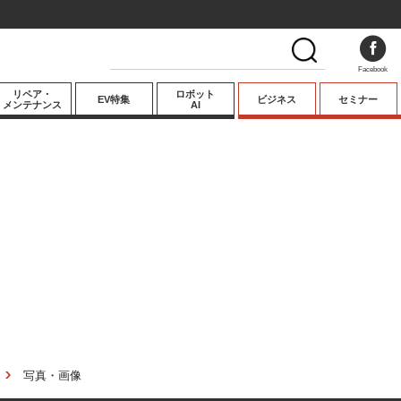
Facebook
リペア・
ロボット
EV特集
ビジネス
セミナー
メンテナンス
AI
プレミアム
業界動向
テクノロジー
キーパーソンイ
ンタビュー
写真・画像