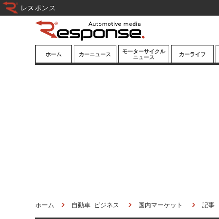
レスポンス
モーターサイクル
ホーム
カーニュース
カーライフ
ニュース
ニューモデル
ニューモデル
カスタマイズ
試乗記
試乗記
カーグッズ
道路交通/社会
カーオーディオ
鉄道
モータースポー
ツ/エンタメ
船舶
航空
宇宙
ホーム
自動車 ビジネス
国内マーケット
記事