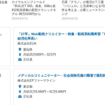
ロイヤルエンフィールド
日産『テラノ』が復活か? 三菱
過去最
『BULLET 650』発表、648cc並
『パジェロ』と兄弟車になる可
列2気筒搭載の新型クラシックモ
性を考える...土曜ニュースラン
デル 98万0100円から
ング
2026年8月7日
2026年8月7日
日」
「27卒」Web動画クリエイター・映像・動画系転職希望「
給消化率高い
株式会社ELM
愛知県
月給25万600円～32万円
正社員
川
メディカルコミュニケーター・社会保険完備の職場で薬剤
株式会社EPファーマライン
東京都
月給31万6,666円～41万6,666円
正社員