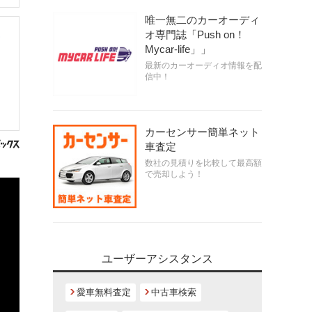
唯一無二のカーオーディ
オ専門誌「Push on！
Mycar-life」」
最新のカーオーディオ情報を配
信中！
カーセンサー簡単ネット
車査定
数社の見積りを比較して最高額
で売却しよう！
ユーザーアシスタンス
愛車無料査定
中古車検索