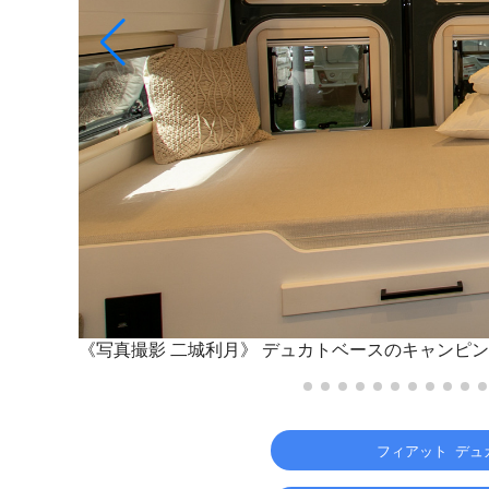
《写真撮影 二城利月》
デュカトベースのキャンピン
フィアット デュカ