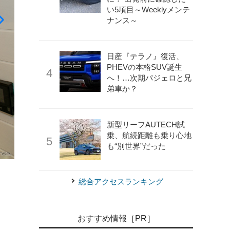
い5項目～Weeklyメンテ
ナンス～
日産『テラノ』復活、
PHEVの本格SUV誕生
へ！…次期パジェロと兄
弟車か？
新型リーフAUTECH試
乗、航続距離も乗り心地
も“別世界”だった
《写真撮影 二城利月》
デュカトベースのキャンピングカー
総合アクセスランキング
おすすめ情報［PR］