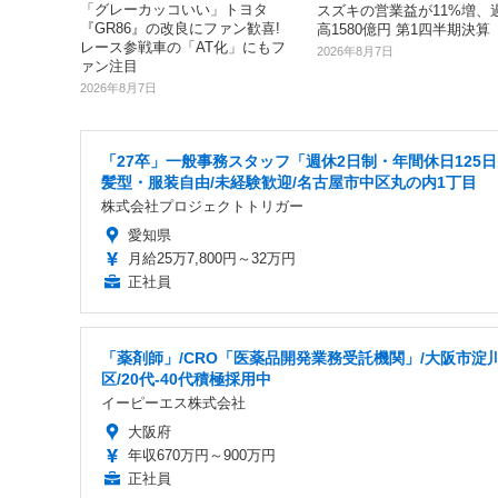
「グレーカッコいい」トヨタ
スズキの営業益が11%増、
『GR86』の改良にファン歓喜!
高1580億円 第1四半期決算
レース参戦車の「AT化」にもフ
2026年8月7日
ァン注目
2026年8月7日
「27卒」一般事務スタッフ「週休2日制・年間休日125
髪型・服装自由/未経験歓迎/名古屋市中区丸の内1丁目
株式会社プロジェクトトリガー
愛知県
月給25万7,800円～32万円
正社員
「薬剤師」/CRO「医薬品開発業務受託機関」/大阪市淀
区/20代-40代積極採用中
イーピーエス株式会社
大阪府
年収670万円～900万円
正社員