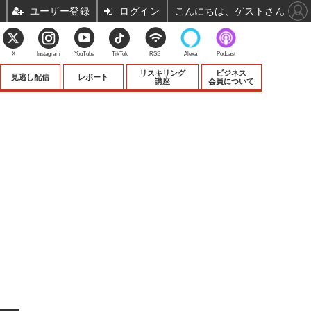
ユーザー登録
ログイン
こんにちは、ゲストさん
X
Instagram
YouTube
TikTok
RSS
Alexa
Podcast
リスキリング
ビジネス
見逃し配信
レポート
講座
会員について