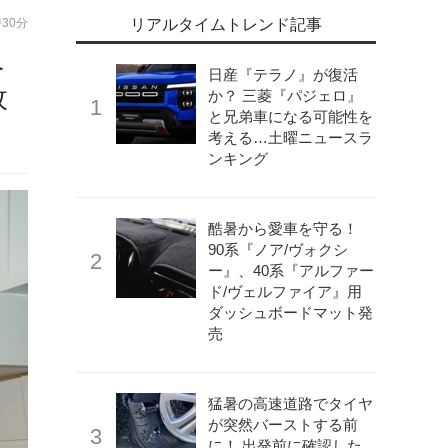
時30分
リアルタイムトレンド記事
ベ
日産『テラノ』が復活
枚
か？ 三菱『パジェロ』
と兄弟車になる可能性を
考える…土曜ニュースラ
ンキング
酷暑から愛車を守る！
90系『ノア/ヴォクシ
ー』、40系『アルファー
ド/ヴェルファイア』用
ダッシュボードマット発
売
猛暑の高速道路でタイヤ
が突然バーストする前
に！ 出発前に確認した