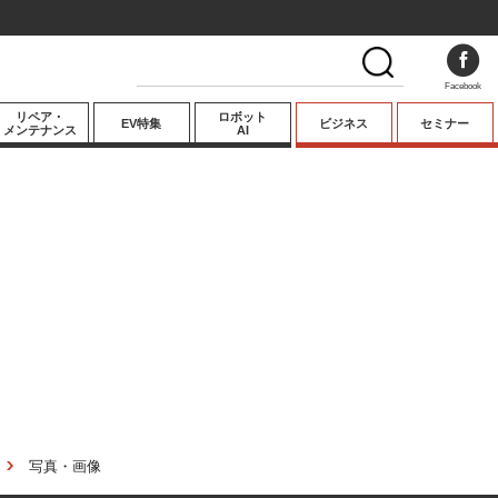
Facebook
リペア・
ロボット
EV特集
ビジネス
セミナー
メンテナンス
AI
プレミアム
業界動向
テクノロジー
キーパーソンイ
ンタビュー
写真・画像