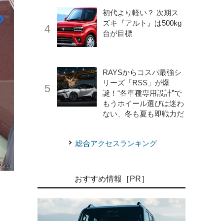
初代より軽い？ 次期ス
ズキ『アルト』は500kg
台が目標
RAYSからコスパ最強シ
リーズ「RSS」が爆
誕！“各車種専用設計”で
もうホイール選びは迷わ
ない、冬も夏も即戦力だ
総合アクセスランキング
《写真撮影 家本浩太》
MDNマドンナ「FCスリーパー」
おすすめ情報［PR］