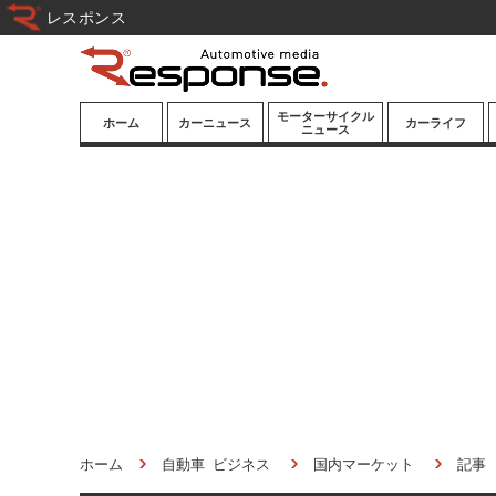
レスポンス
モーターサイクル
ホーム
カーニュース
カーライフ
ニュース
ニューモデル
ニューモデル
カスタマイズ
試乗記
試乗記
カーグッズ
道路交通/社会
カーオーディオ
鉄道
モータースポー
ツ/エンタメ
船舶
航空
宇宙
ホーム
自動車 ビジネス
国内マーケット
記事