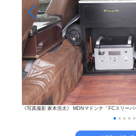
《写真撮影 家本浩太》
MDNマドンナ「FCスリーパ