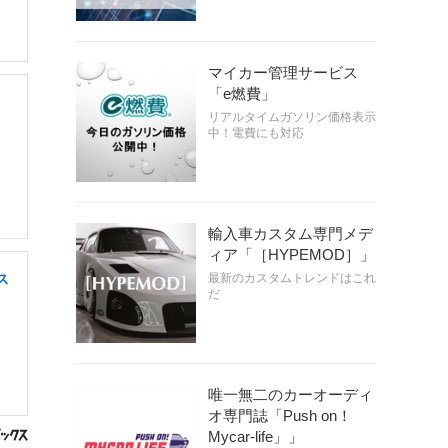
マイカー管理サービス
「e燃費」
リアルタイムガソリン価格表示
中！電費にも対応
輸入車カスタム専門メデ
ィア「［HYPEMOD］」
ス
最新のカスタムトレンドはこれ
だ
唯一無二のカーオーディ
オ専門誌「Push on！
Mycar-life」」