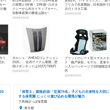
ィオへ
9/11申込締切 フィジカルAI実装
第9世代『ハイラックス』、南
カー
の実態と5年後・10年後~ロボタ
フリカで生産開始...日本国外で
”の魅
クシーからAIネイティブカーへ、
古のトヨタ工場
自動車産業の勝者は誰か~
2026年8月4日
2026年8月4日
4台リ
ポルシェ「AHEADコレクション
ブリッドのシート型スマホスタ
恐れ
2026」、全20アイテム展開...壁
ド「織戸茉彩」モデル、直筆サ
掛けボンネットは103万7300円
ン入りパッケージで100個限定
売
2026年8月5日
2026年8月5日
20
「保育士」資格必須/「定員79名」子どもの主体性を大切に
する保育園 じっくり遊び込める環境が魅力
下馬鳩ぽっぽ保育園
東京都