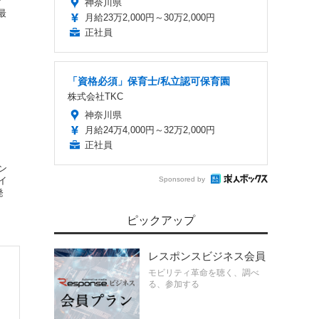
ア
神奈川県
最
月給23万2,000円～30万2,000円
正社員
「資格必須」保育士/私立認可保育園
株式会社TKC
神奈川県
月給24万4,000円～32万2,000円
正社員
ン
Sponsored by
イ
発
ピックアップ
レスポンスビジネス会員
モビリティ革命を聴く、調べ
る、参加する