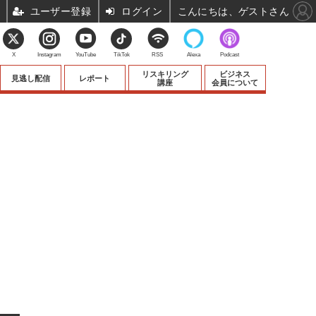
ユーザー登録
ログイン
こんにちは、ゲストさん
X
Instagram
YouTube
TikTok
RSS
Alexa
Podcast
リスキリング
ビジネス
見逃し配信
レポート
講座
会員について