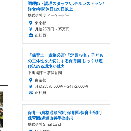
調理師・調理スタッフ/ホテルレストラン/
洋食/年間休日120日以上
株式会社ティーケーピー
東京都
月給25万円～35万円
正社員
「保育士」資格必須/「定員79名」子ども
の主体性を大切にする保育園 じっくり遊
び込める環境が魅力
下馬鳩ぽっぽ保育園
東京都
月給23万8,500円～24万2,000円
正社員
保育士/資格必須/認可保育園/保育士/認可
保育園/処遇改善手当あり
株式会社SmallLand