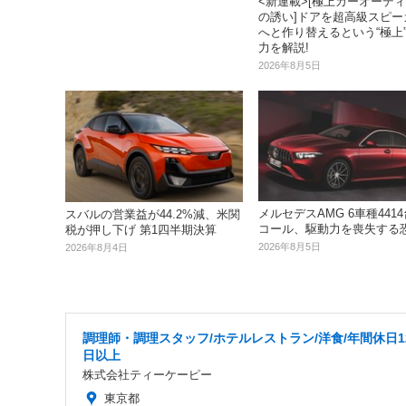
<新連載>[極上カーオーデ
の誘い]ドアを超高級スピー
へと作り替えるという“極上
力を解説!
2026年8月5日
メルセデスAMG 6車種441
スバルの営業益が44.2%減、米関
コール、駆動力を喪失する
税が押し下げ 第1四半期決算
2026年8月5日
2026年8月4日
調理師・調理スタッフ/ホテルレストラン/洋食/年間休日1
日以上
株式会社ティーケーピー
東京都