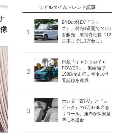
時30分
リアルタイムトレンド記事
ナ
BYDの軽EV『ラッ
画像
コ』、発売1週間で741台
を販売 東福寺社長「12
月末までに1万台に」
日産『キャシュカイ e-
POWER』、無給油で
1980km走行…ギネス世
界記録を達成
ホンダ『ZR-V』と『シ
ビック』の1万4730台を
リコール、座席が保安基
準に不適合