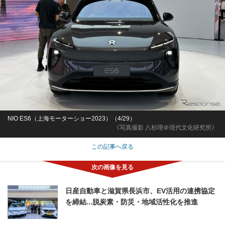
NIO ES6（上海モーターショー2023）（4/29）
《写真撮影 八杉理＠現代文化研究所》
この記事へ戻る
日産自動車と滋賀県長浜市、EV活用の連携協定
を締結...脱炭素・防災・地域活性化を推進