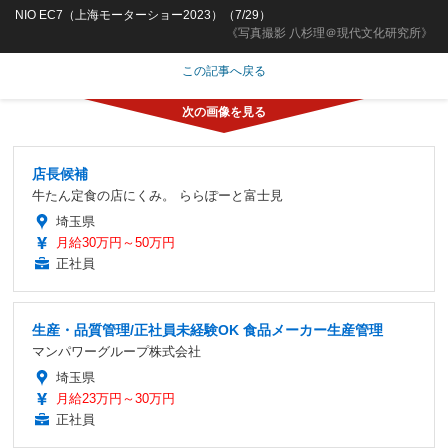
NIO EC7（上海モーターショー2023）（7/29）
《写真撮影 八杉理＠現代文化研究所》
この記事へ戻る
店長候補
牛たん定食の店にくみ。 ららぽーと富士見
埼玉県
月給30万円～50万円
正社員
生産・品質管理/正社員未経験OK 食品メーカー生産管理
マンパワーグループ株式会社
埼玉県
月給23万円～30万円
正社員