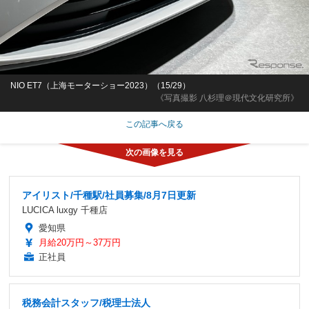
NIO ET7（上海モーターショー2023）（15/29）
《写真撮影 八杉理＠現代文化研究所》
この記事へ戻る
アイリスト/千種駅/社員募集/8月7日更新
LUCICA luxgy 千種店
愛知県
月給20万円～37万円
正社員
税務会計スタッフ/税理士法人