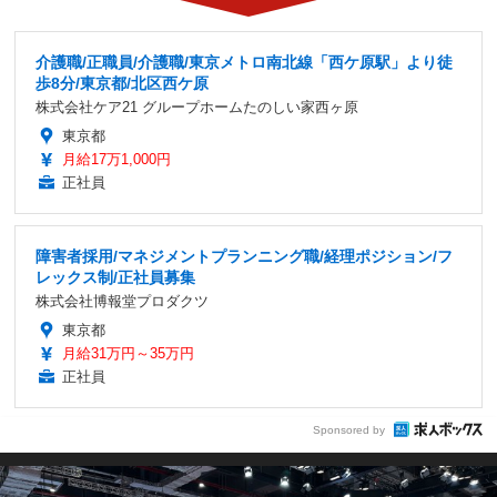
介護職/正職員/介護職/東京メトロ南北線「西ケ原駅」より徒
歩8分/東京都/北区西ケ原
株式会社ケア21 グループホームたのしい家西ヶ原
東京都
月給17万1,000円
正社員
障害者採用/マネジメントプランニング職/経理ポジション/フ
レックス制/正社員募集
株式会社博報堂プロダクツ
東京都
月給31万円～35万円
正社員
Sponsored by