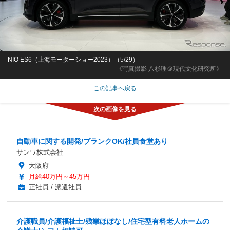
NIO ES6（上海モーターショー2023）（5/29）
《写真撮影 八杉理＠現代文化研究所》
この記事へ戻る
自動車に関する開発/ブランクOK/社員食堂あり
サンワ株式会社
大阪府
月給40万円～45万円
正社員 / 派遣社員
介護職員/介護福祉士/残業ほぼなし/住宅型有料老人ホームの