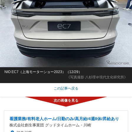
NIO EC7（上海モーターショー2023）（12/29）
《写真撮影 八杉理＠現代文化研究所》
この記事へ戻る
看護業務/有料老人ホーム/日勤のみ/高月給/4週8休/昇給あり
株式会社創生事業団 グッドタイムホーム・川崎