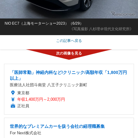
NIO EC7（上海モーターショー2023）（6/29）
《写真撮影 八杉理＠現代文化研究所》
この記事へ戻る
「医師常勤」神経内科など/クリニック/高額年収「1,800万円
以上」
医療法人社団斗南堂 八王子クリニック新町
東京都
年収1,400万円～2,000万円
正社員
世界的なプレミアムカーを扱う会社の経理職募集
For Next株式会社