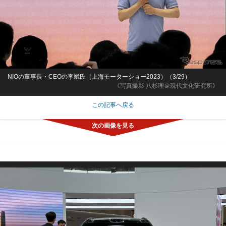
NIOの董事長・CEOの李斌氏（上海モーターショー2023）（3/29）
《写真撮影 八杉理＠現代文化研究所》
この記事へ戻る