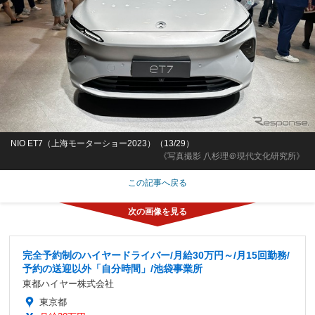
NIO ET7（上海モーターショー2023）（13/29）
《写真撮影 八杉理＠現代文化研究所》
この記事へ戻る
完全予約制のハイヤードライバー/月給30万円～/月15回勤務/
予約の送迎以外「自分時間」/池袋事業所
東都ハイヤー株式会社
東京都