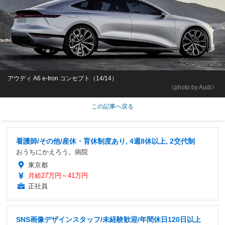
アウディ A6 e-tron コンセプト（14/14）
《photo by Audi》
この記事へ戻る
看護師/その他/産休・育休制度あり, 4週8休以上, 2交代制
おうちにかえろう。病院
東京都
月給27万円～41万円
正社員
SNS画像デザインスタッフ/未経験歓迎/年間休日120日以上