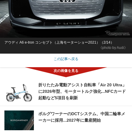
アウディ A6 e-tron コンセプト（上海モーターショー2021）（2/14）
《photo by Audi》
この記事へ戻る
折りたたみ電動アシスト自転車「Air 20 Ultra」
に2026年型、モータートルク強化...NFCカード
起動など5項目を刷新
ボルグワーナーのDCTシステム、中国二輪車メ
ーカーに採用...2027年に量産開始