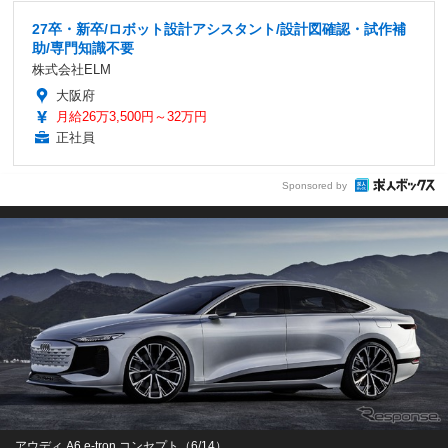
27卒・新卒/ロボット設計アシスタント/設計図確認・試作補
助/専門知識不要
株式会社ELM
大阪府
月給26万3,500円～32万円
正社員
Sponsored by
アウディ A6 e-tron コンセプト（6/14）