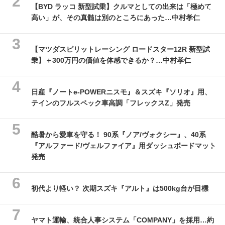
【BYD ラッコ 新型試乗】クルマとしての出来は「極めて
高い」が、その真髄は別のところにあった…中村孝仁
【マツダスピリットレーシング ロードスター12R 新型試
乗】＋300万円の価値を体感できるか？…中村孝仁
日産『ノートe-POWERニスモ』＆スズキ『ソリオ』用、
テインのフルスペック車高調「フレックスZ」発売
酷暑から愛車を守る！ 90系『ノア/ヴォクシー』、40系
『アルファード/ヴェルファイア』用ダッシュボードマット
発売
初代より軽い？ 次期スズキ『アルト』は500kg台が目標
ヤマト運輸、統合人事システム「COMPANY」を採用…約