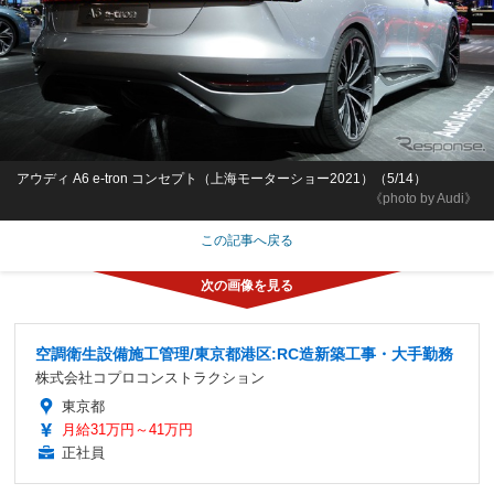
アウディ A6 e-tron コンセプト（上海モーターショー2021）（5/14）
《photo by Audi》
この記事へ戻る
空調衛生設備施工管理/東京都港区:RC造新築工事・大手勤務
株式会社コプロコンストラクション
東京都
月給31万円～41万円
正社員