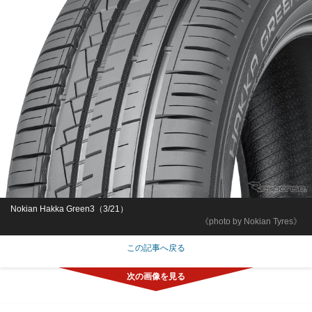
Nokian Hakka Green3（3/21）
《photo by Nokian Tyres》
この記事へ戻る