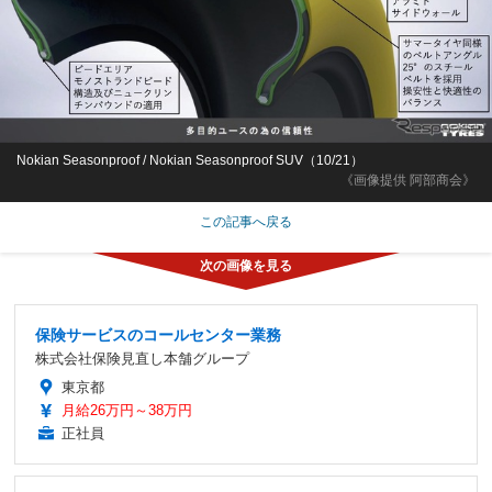
Nokian Seasonproof / Nokian Seasonproof SUV（10/21）
《画像提供 阿部商会》
この記事へ戻る
保険サービスのコールセンター業務
株式会社保険見直し本舗グループ
東京都
月給26万円～38万円
正社員