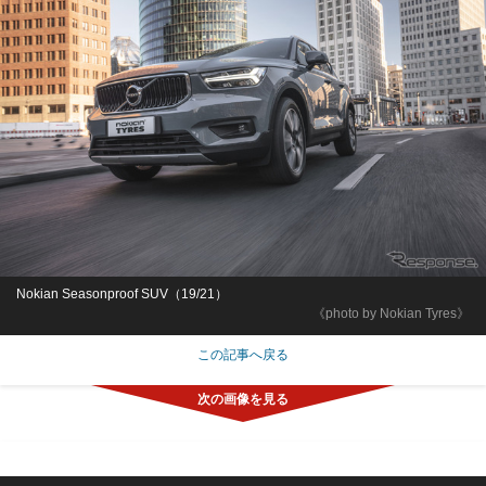
Nokian Seasonproof SUV（19/21）
《photo by Nokian Tyres》
この記事へ戻る