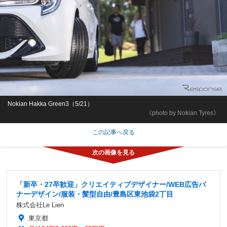
Nokian Hakka Green3（5/21）
《photo by Nokian Tyres》
この記事へ戻る
「新卒・27卒歓迎」クリエイティブデザイナー/WEB広告バ
ナーデザイン/服装・髪型自由/豊島区東池袋2丁目
株式会社Le Lien
東京都