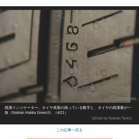
残溝インジケーター。タイヤ表面の残っている数字と、タイヤの残溝量が一
致（Nokian Hakka Green3）（4/21）
《photo by Nokian Tyres》
この記事へ戻る