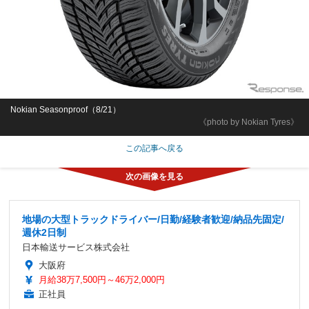
Nokian Seasonproof（8/21）
《photo by Nokian Tyres》
この記事へ戻る
地場の大型トラックドライバー/日勤/経験者歓迎/納品先固定/
週休2日制
日本輸送サービス株式会社
大阪府
月給38万7,500円～46万2,000円
正社員