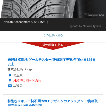
Nokian Seasonproof SUV（15/21）
《photo by Nokian Tyres》
この記事へ戻る
未経験採用枠/ゲームテスター/研修制度充実/年間休日125日
以上
株式会社HyBridge
埼玉県
月給30万円～50万円
正社員
特別なスキル一切不問!/WEBデザインのアシスタント/資格取
得支援あり/未経験活躍