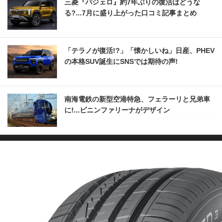
三菱『パジェロ』約7年ぶりの復活はどうな
る?...7月に盛り上がった口コミ記事まとめ
「テラノが復活!?」「懐かしいね」日産、PHEV
の本格SUV誕生にSNSでは期待の声!
南海電鉄の新型空港特急、フェラーリと兄弟車
に!...ピニンファリーナがデザイン