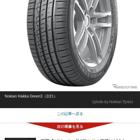
Nokian Hakka Green3（2/21）
《photo by Nokian Tyres》
この記事へ戻る