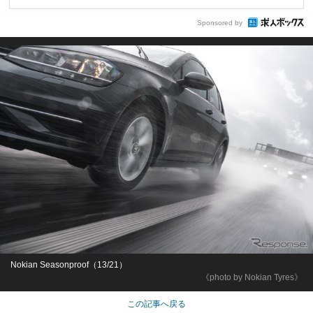
Sponsored by
Nokian Seasonproof（13/21）
《photo by Nokian Tyres》
この記事へ戻る