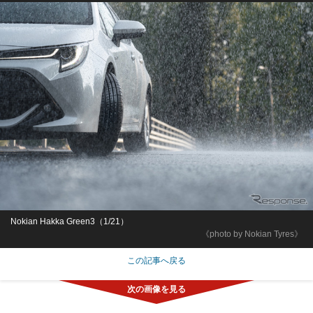
Nokian Hakka Green3（1/21）
《photo by Nokian Tyres》
この記事へ戻る