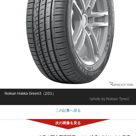
Nokian Hakka Green3（2/21）
《photo by Nokian Tyres》
この記事へ戻る