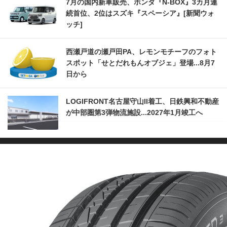
7月の国内新車販売、ホンダ『N-BOX』3カ月連
続首位、2位はスズキ『スペーシア』[新聞ウォ
ッチ]
西瀬戸道の瀬戸田PA、レモンモチーフのフォト
スポット「せとだれもんオブジェ」登場...8月7
日から
LOGIFRONT名古屋守山II着工、日鉄興和不動産
が中部圏第3弾物流施設...2027年1月竣工へ