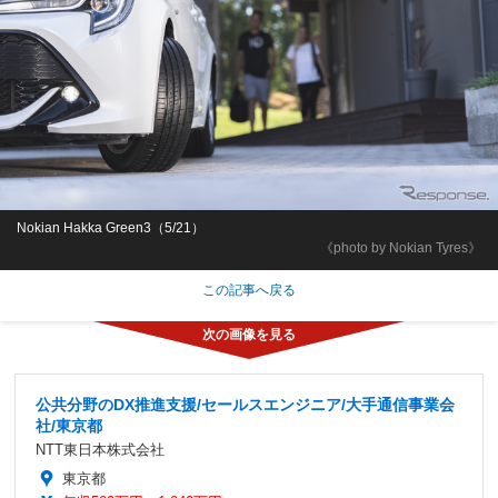
Nokian Hakka Green3（5/21）
《photo by Nokian Tyres》
この記事へ戻る
公共分野のDX推進支援/セールスエンジニア/大手通信事業会
社/東京都
NTT東日本株式会社
東京都