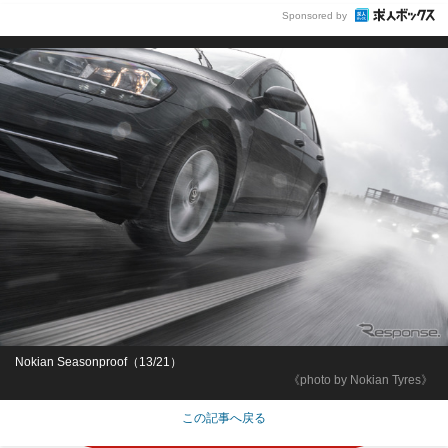
Sponsored by
Nokian Seasonproof（13/21）
《photo by Nokian Tyres》
この記事へ戻る