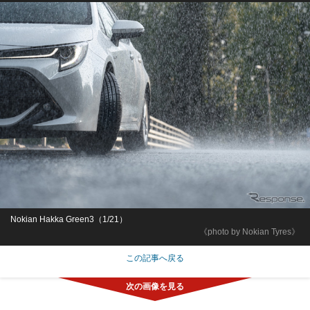
Nokian Hakka Green3（1/21）
《photo by Nokian Tyres》
この記事へ戻る