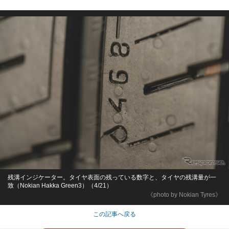
残溝インジケーター。タイヤ表面の残っている数字と、タイヤの残溝量が一
致（Nokian Hakka Green3）（4/21）
《photo by Nokian Tyres》
この記事へ戻る