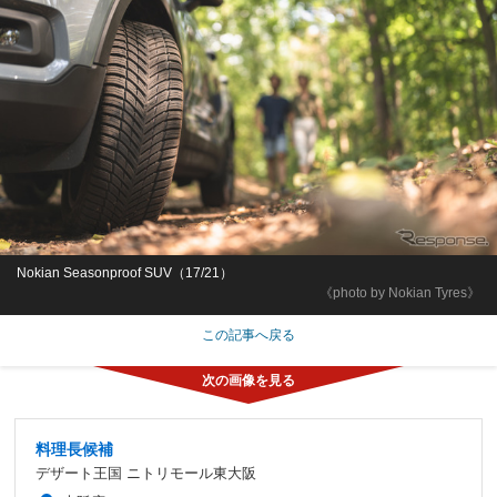
Nokian Seasonproof SUV（17/21）
《photo by Nokian Tyres》
この記事へ戻る
料理長候補
デザート王国 ニトリモール東大阪