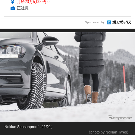
月給23万5,000円～
正社員
Sponsored by
Nokian Seasonproof（11/21）
《photo by Nokian Tyres》