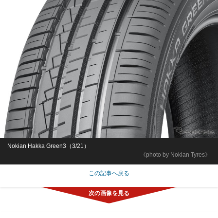
Nokian Hakka Green3（3/21）
《photo by Nokian Tyres》
この記事へ戻る