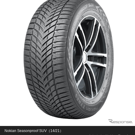
Nokian Seasonproof SUV（14/21）