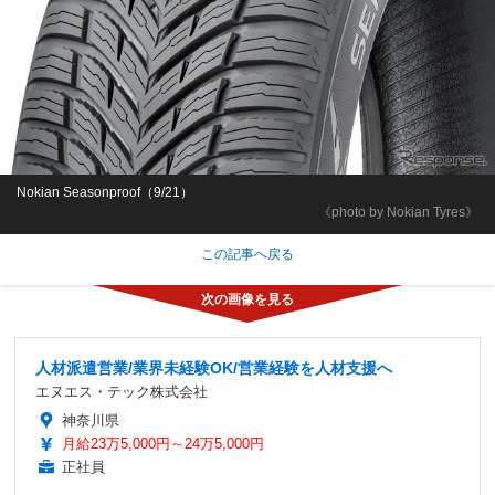
Nokian Seasonproof（9/21）
《photo by Nokian Tyres》
この記事へ戻る
人材派遣営業/業界未経験OK/営業経験を人材支援へ
エヌエス・テック株式会社
神奈川県
月給23万5,000円～24万5,000円
正社員