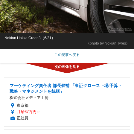
Nokian Hakka Green3（6/21）
《photo by Nokian Tyres》
この記事へ戻る
マーケティング責任者 部長候補 「東証グロース上場/予算・
戦略・マネジメントを統括」
株式会社メディア工房
東京都
月給67万円～
正社員