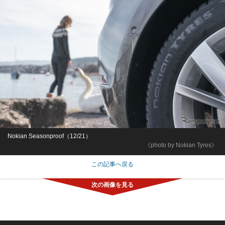
Nokian Seasonproof（12/21）
《photo by Nokian Tyres》
この記事へ戻る