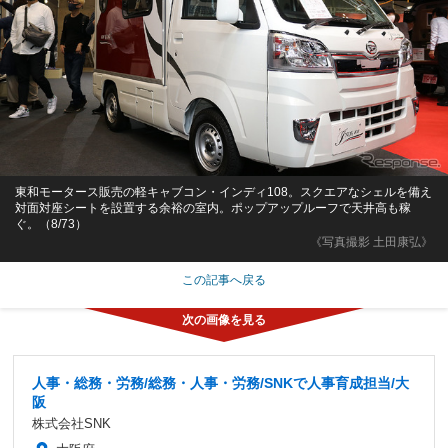
東和モータース販売の軽キャブコン・インディ108。スクエアなシェルを備え
対面対座シートを設置する余裕の室内。ポップアップルーフで天井高も稼
ぐ。（8/73）
《写真撮影 土田康弘》
この記事へ戻る
人事・総務・労務/総務・人事・労務/SNKで人事育成担当/大
阪
株式会社SNK