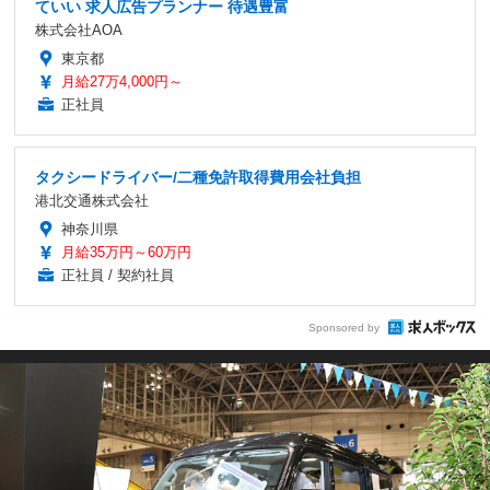
ていい 求人広告プランナー 待遇豊富
株式会社AOA
東京都
月給27万4,000円～
正社員
タクシードライバー/二種免許取得費用会社負担
港北交通株式会社
神奈川県
月給35万円～60万円
正社員 / 契約社員
Sponsored by