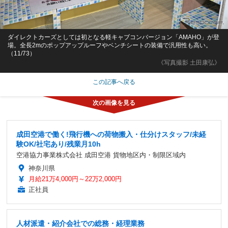
ダイレクトカーズとしては初となる軽キャブコンバージョン「AMAHO」が登
場。全長2mのポップアップルーフやベンチシートの装備で汎用性も高い。
（11/73）
《写真撮影 土田康弘》
この記事へ戻る
成田空港で働く!飛行機への荷物搬入・仕分けスタッフ/未経
験OK/社宅あり/残業月10h
空港協力事業株式会社 成田空港 貨物地区内・制限区域内
神奈川県
月給21万4,000円～22万2,000円
正社員
人材派遣・紹介会社での総務・経理業務