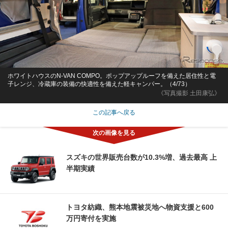
ホワイトハウスのN-VAN COMPO。ポップアップルーフを備えた居住性と電
子レンジ、冷蔵庫の装備の快適性を備えた軽キャンパー。（4/73）
《写真撮影 土田康弘》
この記事へ戻る
スズキの世界販売台数が10.3%増、過去最高 上
半期実績
トヨタ紡織、熊本地震被災地へ物資支援と600
万円寄付を実施