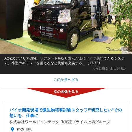
AtoZのアメリアOne。リアシートを折り畳んだ上にベッド展開できるシステ
ム。小型のギャレーを備えるなど装備も充実する。（17/73）
《写真撮影 土田康弘》
この記事へ戻る
バイオ開発現場で微生物培養試験スタッフ/"研究したい"その
想いを、仕事に
株式会社ワールドインテック R/東証プライム上場グループ
神奈川県