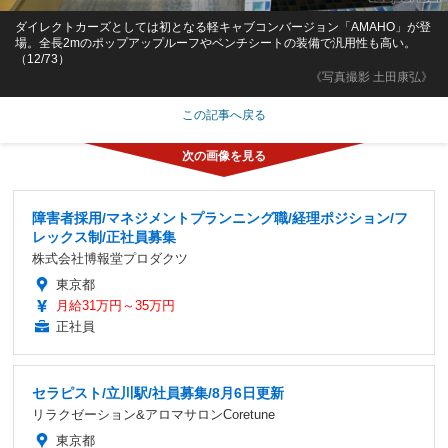
ダイレクトカーズとしては初となる軽キャブコンバージョン「AMAHO」が登
場。全長2mのポップアップルーフやベンチシートの装備で汎用性も高い。
（12/73）
《写真撮影 土田康弘》
この記事へ戻る
障害者採用/マネジメントプランニング職/経理ポジション/フ
レックス制/正社員募集
株式会社博報堂プロダクツ
東京都
月給31万円～35万円
正社員
セラピスト/立川駅/社員募集/8月6日更新
リラクゼーション&アロマサロンCoretune
東京都