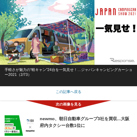
手軽さが魅力の“軽キャン”24台を一気見せ！…ジャパンキャンピングカーショ
ー2021（2/73）
この記事へ戻る
newmo、朝日自動車グループ3社を買収...大阪
府内タクシー台数1位に