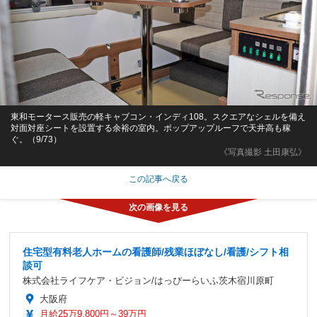
東和モータース販売の軽キャブコン・インディ108。スクエアなシェルを備え
対面対座シートを設置する余裕の室内。ポップアップルーフで天井高も稼
ぐ。（9/73）
《写真撮影 土田康弘》
この記事へ戻る
住宅型有料老人ホームの看護師/残業ほぼなし/看護/シフト相
談可
株式会社ライフケア・ビジョン/はっぴーらいふ茨木宿川原町
大阪府
月給25万9,800円～39万円