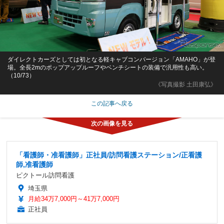
ダイレクトカーズとしては初となる軽キャブコンバージョン「AMAHO」が登
場。全長2mのポップアップルーフやベンチシートの装備で汎用性も高い。
（10/73）
《写真撮影 土田康弘》
この記事へ戻る
「看護師・准看護師」正社員/訪問看護ステーション/正看護
師,准看護師
ピクトール訪問看護
埼玉県
月給34万7,000円～41万7,000円
正社員