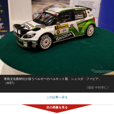
青島文化教材社が扱うベルギーのベルキット製、シュコダ・ファビア。
（4/37）
《撮影 中村孝仁》
この記事へ戻る