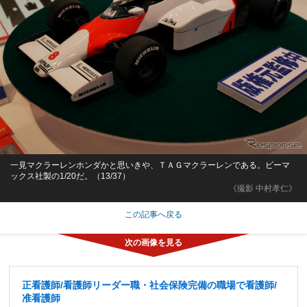
一見マクラーレンホンダかと思いきや、ＴＡＧマクラーレンである。ビーマ
ックス社製の1/20だ。（13/37）
《撮影 中村孝仁》
この記事へ戻る
正看護師/看護師リーダー職・社会保険完備の職場で看護師/
准看護師