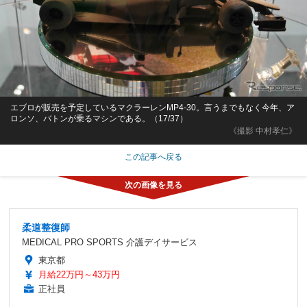
エブロが販売を予定しているマクラーレンMP4-30。言うまでもなく今年、ア
ロンソ、バトンが乗るマシンである。（17/37）
《撮影 中村孝仁》
この記事へ戻る
柔道整復師
MEDICAL PRO SPORTS 介護デイサービス
東京都
月給22万円～43万円
正社員