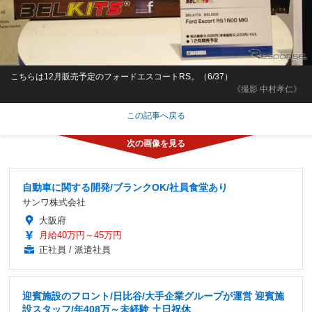
こちらは12月販売予定のフォードエスコートRS。（6/37）
《撮影 中村孝仁》
この記事へ戻る
自動車に関する開発/ブランクOK/社員食堂あり
サンワ株式会社
大阪府
月給40万円～45万円
正社員 / 派遣社員
迎賓施設のフロント/日比谷/大手企業グループが運営 迎賓施
設スタッフ/年408万～未経験 土日祝休