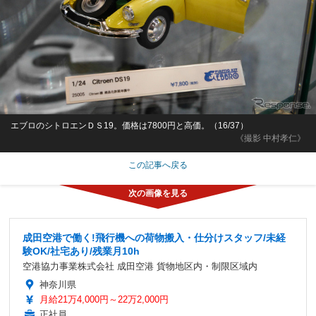
エブロのシトロエンＤＳ19。価格は7800円と高価。（16/37）
《撮影 中村孝仁》
この記事へ戻る
成田空港で働く!飛行機への荷物搬入・仕分けスタッフ/未経
験OK/社宅あり/残業月10h
空港協力事業株式会社 成田空港 貨物地区内・制限区域内
神奈川県
月給21万4,000円～22万2,000円
正社員