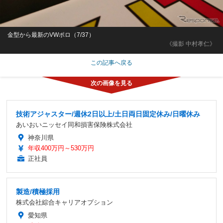
金型から最新のVWポロ（7/37）
《撮影 中村孝仁》
この記事へ戻る
技術アジャスター/週休2日以上/土日両日固定休み/日曜休み
あいおいニッセイ同和損害保険株式会社
神奈川県
年収400万円～530万円
正社員
製造/積極採用
株式会社綜合キャリアオプション
愛知県