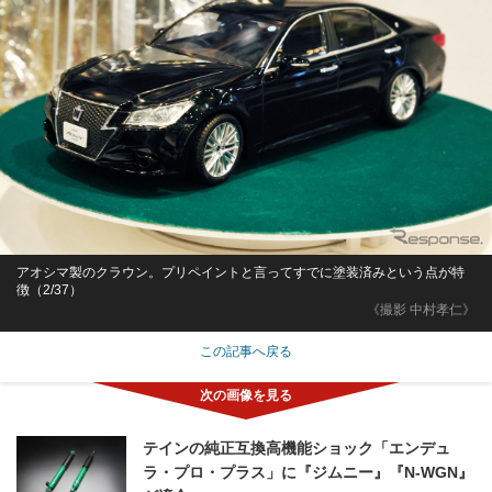
アオシマ製のクラウン。プリペイントと言ってすでに塗装済みという点が特
徴（2/37）
《撮影 中村孝仁》
この記事へ戻る
テインの純正互換高機能ショック「エンデュ
ラ・プロ・プラス」に『ジムニー』『N-WGN』