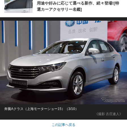
用途や好みに応じて選べる新作、続々登場![特
選カーアクセサリー名鑑]
奔騰Aクラス（上海モーターショー15）（3/10）
《撮影 古庄速人》
この記事へ戻る