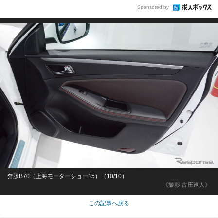
Sponsored by
奔騰B70（上海モーターショー15）（10/10）
《撮影 古庄速人》
この記事へ戻る