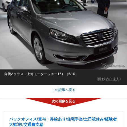
奔騰Aクラス（上海モーターショー15）（5/10）
《撮影 古庄速人》
この記事へ戻る
バックオフィス/賞与・昇給あり/住宅手当/土日祝休み/経験者
大歓迎!/交通費支給