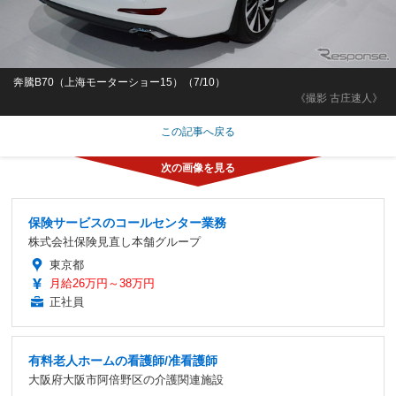
奔騰B70（上海モーターショー15）（7/10）
《撮影 古庄速人》
この記事へ戻る
保険サービスのコールセンター業務
株式会社保険見直し本舗グループ
東京都
月給26万円～38万円
正社員
有料老人ホームの看護師/准看護師
大阪府大阪市阿倍野区の介護関連施設