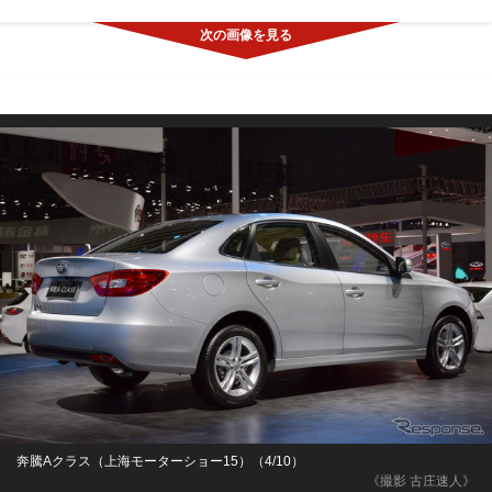
奔騰Aクラス（上海モーターショー15）（4/10）
《撮影 古庄速人》