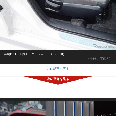
奔騰B70（上海モーターショー15）（9/10）
《撮影 古庄速人》
この記事へ戻る