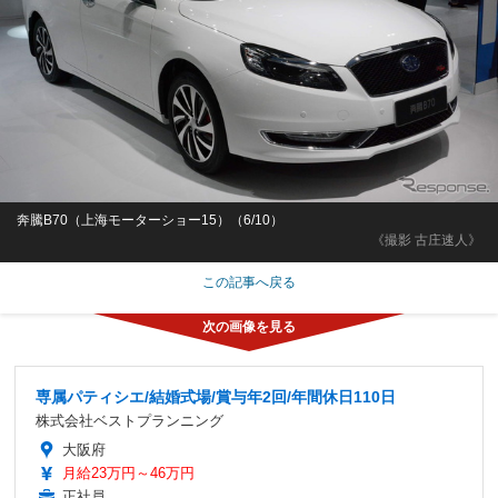
奔騰B70（上海モーターショー15）（6/10）
《撮影 古庄速人》
この記事へ戻る
専属パティシエ/結婚式場/賞与年2回/年間休日110日
株式会社ベストプランニング
大阪府
月給23万円～46万円
正社員