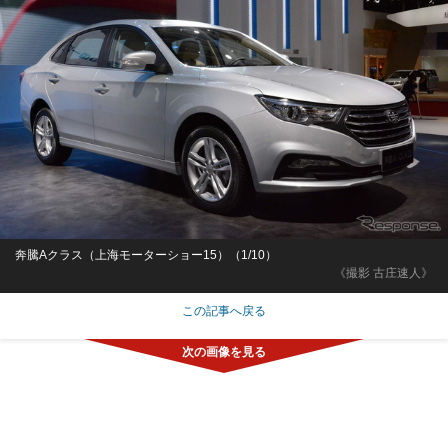
奔騰Aクラス（上海モーターショー15）（1/10）
《撮影 古庄速人》
この記事へ戻る