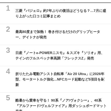
三菱『パジェロ』約7年ぶりの復活はどうなる？…7月に盛
り上がった口コミ記事まとめ
最高80度まで加熱！ 巻き付けるだけのグリップヒータ
ー、デイトナが発売
日産『ノートe-POWERニスモ』＆スズキ『ソリオ』用、
テインのフルスペック車高調「フレックスZ」発売
折りたたみ電動アシスト自転車「Air 20 Ultra」に2026年
型、モータートルク強化…NFCカード起動など5項目を刷
新
酷暑から愛車を守る！ 90系『ノア/ヴォクシー』、40系
『アルファード/ヴェルファイア』用ダッシュボードマット