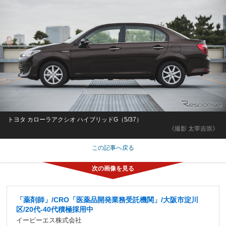
トヨタ カローラアクシオ ハイブリッドG（5/37）
《撮影 太宰吉崇》
この記事へ戻る
「薬剤師」/CRO「医薬品開発業務受託機関」/大阪市淀川
区/20代-40代積極採用中
イーピーエス株式会社