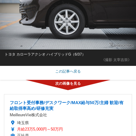
トヨタ カローラアクシオ ハイブリッドG（6/37）
《撮影 太宰吉崇》
この記事へ戻る
フロント受付事務/デスクワーク/MAX給与50万/主婦 歓迎/有
給取得率高め/研修充実
MeilleureVie株式会社
埼玉県
月給23万5,000円～50万円
正社員