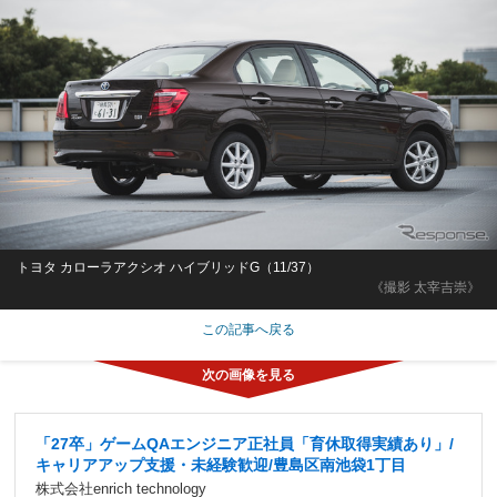
トヨタ カローラアクシオ ハイブリッドG（11/37）
《撮影 太宰吉崇》
この記事へ戻る
「27卒」ゲームQAエンジニア正社員「育休取得実績あり」/
キャリアアップ支援・未経験歓迎/豊島区南池袋1丁目
株式会社enrich technology