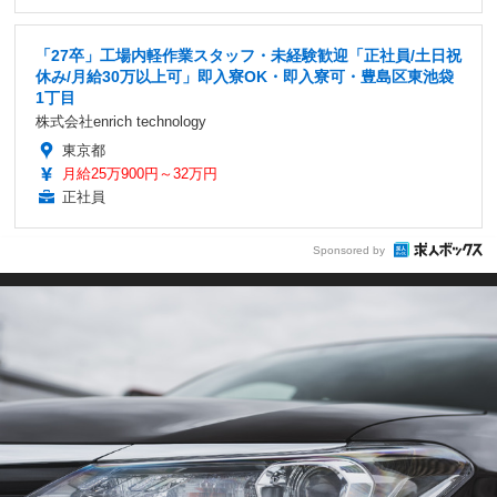
「27卒」工場内軽作業スタッフ・未経験歓迎「正社員/土日祝
休み/月給30万以上可」即入寮OK・即入寮可・豊島区東池袋
1丁目
株式会社enrich technology
東京都
月給25万900円～32万円
正社員
Sponsored by