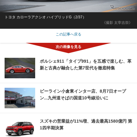
トヨタ カローラアクシオ ハイブリッドG（2/37）
《撮影 太宰吉崇》
この記事へ戻る
ポルシェ911「タイプ991」を五感で楽しむ、革
新と古典が融合した第7世代を徹底特集
ビーライン小倉東インター店、8月7日オープ
ン...九州道そばの国道10号線沿いに
スズキの営業益が11%増、過去最高1580億円 第
1四半期決算