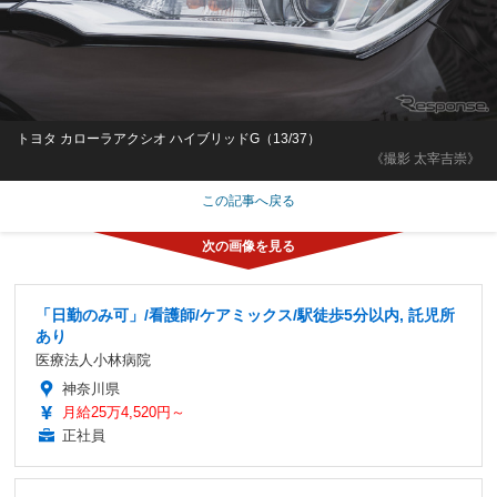
トヨタ カローラアクシオ ハイブリッドG（13/37）
《撮影 太宰吉崇》
この記事へ戻る
「日勤のみ可」/看護師/ケアミックス/駅徒歩5分以内, 託児所
あり
医療法人小林病院
神奈川県
月給25万4,520円～
正社員