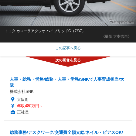
トヨタ カローラアクシオ ハイブリッドG（7/37）
《撮影 太宰吉崇》
この記事へ戻る
人事・総務・労務/総務・人事・労務/SNKで人事育成担当/大
阪
株式会社SNK
大阪府
年収480万円～
正社員
総務事務/デスクワーク/交通費全額支給/ネイル・ピアスOK/