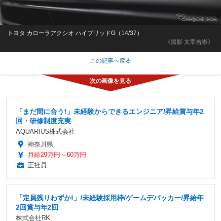
トヨタ カローラアクシオ ハイブリッドG（14/37）
《撮影 太宰吉崇》
この記事へ戻る
「まだ間に合う!」未経験からできるエンジニア/昇給賞与年2
回・研修制度充実
AQUARIUS株式会社
神奈川県
月給29万円～60万円
正社員
「定員残りわずか!」/未経験採用枠/ゲームデバッカー/昇給年
2回賞与年2回
株式会社RK