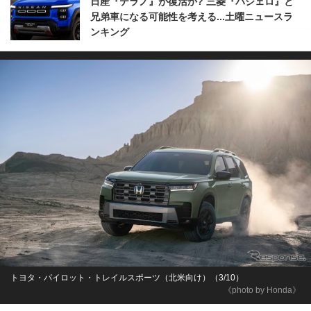
日産『テラノ』が復活か? 三菱『パジェロ』と
兄弟車になる可能性を考える...土曜ニュースラ
ンキング
トヨタ・パイロット・トレイルスポーツ（北米向け）（3/10）
《photo by Honda》