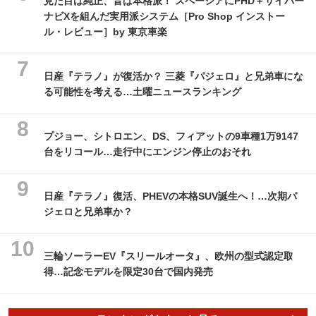
見た目は純正、音は本格派！ スペーシアにPHD＋サイバー
ナビXを組んだ実用派システム［Pro Shop インストー
ル・レビュー］by 東京車楽
日産『テラノ』が復活か？ 三菱『パジェロ』と兄弟車にな
る可能性を考える…土曜ニュースランキング
プジョー、シトロエン、DS、フィアットの9車種1万9147
台をリコール…走行中にエンジン停止のおそれ
日産『テラノ』復活、PHEVの本格SUV誕生へ！…次期パ
ジェロと兄弟車か？
三輪ソーラーEV『スリールオータ』、欧州の型式認定取
得…記念モデルを限定30台で国内発売