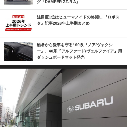
グ「DAMPER ZZ-R A」
注目度1位はヒューマノイドの格闘!...『ロボス
タ』記事2026年上半期まとめ
酷暑から愛車を守る! 90系『ノア/ヴォクシ
ー』、40系『アルファード/ヴェルファイア』用
ダッシュボードマット発売