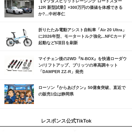
【マツダスピリットレーシング ロードスター
12R 新型試乗】+300万円の価値を体感できる
か?...中村孝仁
折りたたみ電動アシスト自転車「Air 20 Ultra」
に2026年型、モータートルク強化...NFCカード
起動など5項目を刷新
マイチェン後の2WD『N-BOX』を快適ローダウ
ン/リフトアップ、ブリッツの車高調キット
「DAMPER ZZ-R」発売
ローソン『からあげクン』50億食突破、直近で
の販売1位は静岡県
レスポンス公式TikTok