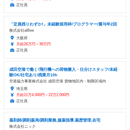
正社員
「定員残りわずか!」未経験採用枠/プログラマー/賞与年2回
株式会社alBee
大阪府
月給26万円～38万円
正社員
成田空港で働く!飛行機への荷物搬入・仕分けスタッフ/未経
験OK/社宅あり/残業月10h
空港協力事業株式会社 成田空港 貨物地区内・制限区域内
埼玉県
月給21万4,000円～22万2,000円
正社員
薬剤師/調剤薬局/調剤業務,服薬指導,薬歴管理,在宅
株式会社ニック