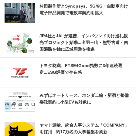
村田製作所とSynopsys、5G/6G・自動車向け
電子部品開発で複数年契約を拡大
JR4社とJALが連携、インバウンド向け巡礼観
光プロジェクト始動...出羽三山・熊野古道・四
国遍路を軸に広域周遊を推進
トヨタ紡織、FTSE4Good指数に3年連続選
定...ESG評価で存在感
みずほオートリース、ホンダ二輪・新宿と整備
委託契約...小型EVも対象に
ヤマト運輸、統合人事システム「COMPANY」
を採用...約17万名の人事基盤を刷新