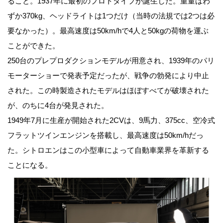
ること。1937年に最初のプロトタイプが誕生した。重量はわ
ずか370kg、ヘッドライトは1つだけ（当時の法規では2つは必
要なかった）。最高速度は50km/hで4人と50kgの荷物を運ぶ
ことができた。
250台のプレプロダクションモデルが用意され、1939年のパリ
モーターショーで発表予定だったが、戦争の勃発により中止
された。この時製造されたモデルはほぼすべてが破壊された
が、のちに4台が発見された。
1949年7月に生産が開始された2CVは、9馬力、375cc、空冷式
フラットツインエンジンを搭載し、最高速度は50km/hだっ
た。シトロエンはこの小型車によって自動車業界を革新する
ことになる。