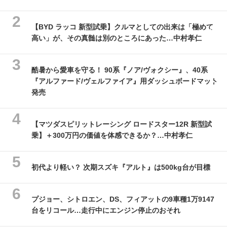
【BYD ラッコ 新型試乗】クルマとしての出来は「極めて
高い」が、その真髄は別のところにあった…中村孝仁
酷暑から愛車を守る！ 90系『ノア/ヴォクシー』、40系
『アルファード/ヴェルファイア』用ダッシュボードマット
発売
【マツダスピリットレーシング ロードスター12R 新型試
乗】＋300万円の価値を体感できるか？…中村孝仁
初代より軽い？ 次期スズキ『アルト』は500kg台が目標
プジョー、シトロエン、DS、フィアットの9車種1万9147
台をリコール…走行中にエンジン停止のおそれ