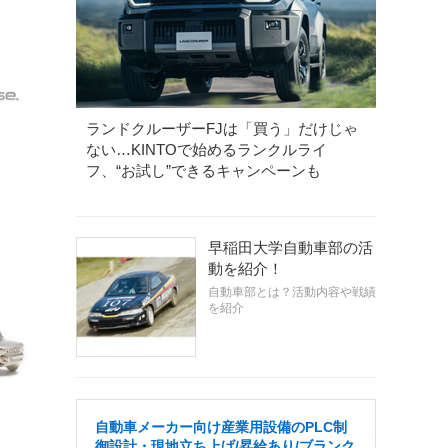
《写真提供 フェイス》
SUZUKI JIMNY キーチェーン
ランドクルーザーFJは「買う」だけじゃ
ない…KINTOで始めるランクルライ
フ、“お試し”できるキャンペーンも
早稲田大学自動車部の活
動を紹介！
自動車部とは？活動内容や戦績
を紹介
自動車メーカー向け産業用設備のPLC制
御設計・現地立ち上げ/昇給あり/ブランク