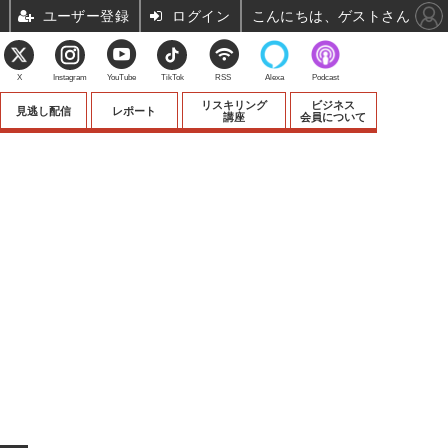
ユーザー登録
ログイン
こんにちは、ゲストさん
X
Instagram
YouTube
TikTok
RSS
Alexa
Podcast
リスキリング
ビジネス
見逃し配信
レポート
講座
会員について