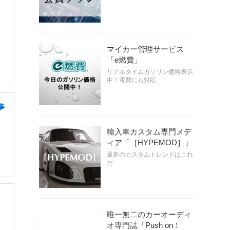
マイカー管理サービス
「e燃費」
リアルタイムガソリン価格表示
中！電費にも対応
事
輸入車カスタム専門メデ
ィア「［HYPEMOD］」
最新のカスタムトレンドはこれ
だ
唯一無二のカーオーディ
オ専門誌「Push on！