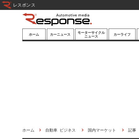
レスポンス
モーターサイクル
ホーム
カーニュース
カーライフ
ニュース
ニューモデル
ニューモデル
カスタマイズ
試乗記
試乗記
カーグッズ
道路交通/社会
カーオーディオ
鉄道
モータースポー
ツ/エンタメ
船舶
航空
宇宙
ホーム
自動車 ビジネス
国内マーケット
記事