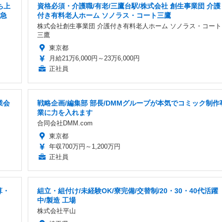
ち上
資格必須・介護職/有老/三鷹台駅/株式会社 創生事業団 介護
/急
付き有料老人ホーム ソノラス・コート三鷹
株式会社創生事業団 介護付き有料老人ホーム ソノラス・コート
三鷹
東京都
月給21万6,000円～23万6,000円
正社員
業会
戦略企画/編集部 部長/DMMグループが本気でコミック制作
業に力を入れます
合同会社DMM.com
東京都
年収700万円～1,200万円
正社員
算・
組立・組付け/未経験OK/寮完備/交替制/20・30・40代活躍
中/製造 工場
株式会社平山