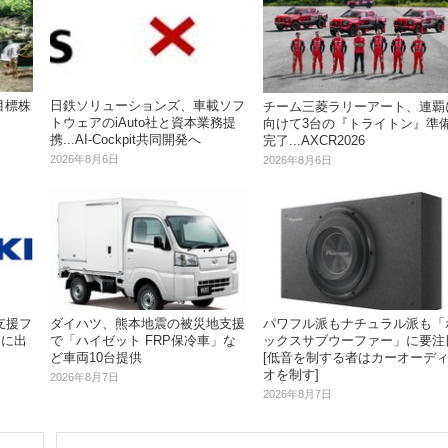
目標株
日鉄ソリューションズ、車載ソフ
チーム三菱ラリーアート、連覇
トウェアのiAuto社と資本業務提
向けて3台の『トライトン』準
携...AI-Cockpit共同開発へ
完了...AXCR2026
2026年8月6日
2026年8月6日
支援フ
ダイハツ、熊本地震の被災地支援
パワフル派もナチュラル派も「
V」に出
で「ハイゼット FRP保冷車」な
ックスサブウーファー」に要注
ど車両10台提供
[低音を制する者はカーオーデ
オを制す]
2026年8月7日
2026年8月7日