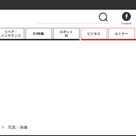
Facebook
リペア・
ロボット
EV特集
ビジネス
セミナー
メンテナンス
AI
プレミアム
業界動向
テクノロジー
キーパーソンイ
ンタビュー
写真・画像