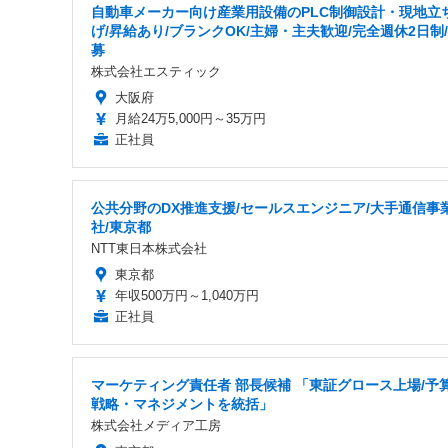
自動車メーカー向け産業用設備のPLC制御設計・現地立
げ/昇給あり/ブランクOK/主婦・主夫歓迎/完全週休2日制
募
株式会社エスティック
大阪府
月給24万5,000円～35万円
正社員
公共分野のDX推進支援/セールスエンジニア/大手通信事
社/東京都
NTT東日本株式会社
東京都
年収500万円～1,040万円
正社員
マーケティング責任者 部長候補 「東証グロース上場/予
戦略・マネジメントを統括」
株式会社メディア工房