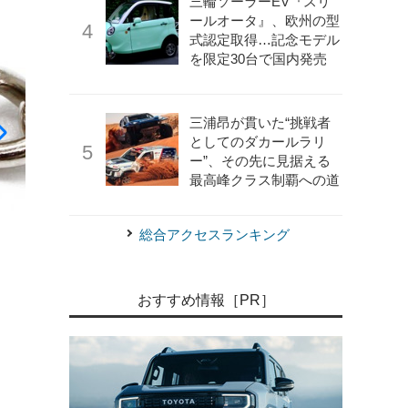
三輪ソーラーEV『スリ
ールオータ』、欧州の型
式認定取得…記念モデル
を限定30台で国内発売
三浦昂が貫いた“挑戦者
としてのダカールラリ
ー”、その先に見据える
最高峰クラス制覇への道
総合アクセスランキング
おすすめ情報［PR］