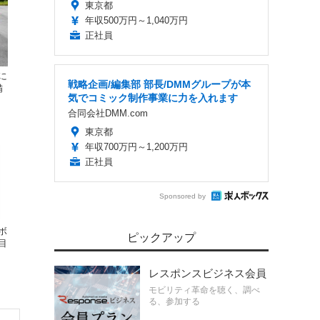
東京都
年収500万円～1,040万円
正社員
に
戦略企画/編集部 部長/DMMグループが本
備
気でコミック制作事業に力を入れます
合同会社DMM.com
東京都
年収700万円～1,200万円
正社員
Sponsored by
ボ
ピックアップ
目
ィ
レスポンスビジネス会員
モビリティ革命を聴く、調べ
る、参加する