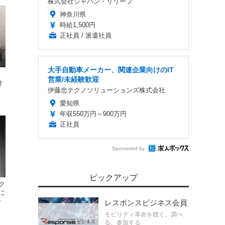
株式会社ジャパン・リリーフ
神奈川県
時給1,500円
正社員 / 派遣社員
大手自動車メーカー、関連企業向けのIT
営業/未経験歓迎
分
伊藤忠テクノソリューションズ株式会社
愛知県
年収550万円～900万円
正社員
Sponsored by
ピックアップ
ク
に
合
レスポンスビジネス会員
モビリティ革命を聴く、調べ
る、参加する