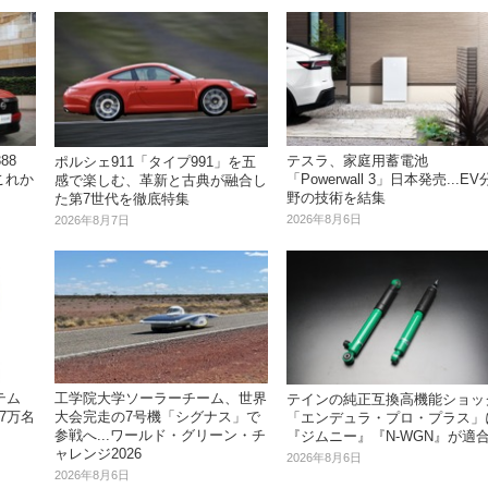
88
テスラ、家庭用蓄電池
ポルシェ911「タイプ991」を五
これか
「Powerwall 3」日本発売...EV
感で楽しむ、革新と古典が融合し
野の技術を結集
た第7世代を徹底特集
2026年8月6日
2026年8月7日
テム
工学院大学ソーラーチーム、世界
テインの純正互換高機能ショッ
17万名
大会完走の7号機「シグナス」で
「エンデュラ・プロ・プラス」
参戦へ...ワールド・グリーン・チ
『ジムニー』『N-WGN』が適
ャレンジ2026
2026年8月6日
2026年8月6日