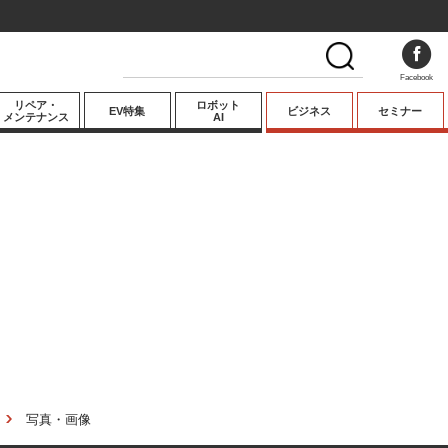
Facebook
リペア・
ロボット
EV特集
ビジネス
セミナー
メンテナンス
AI
プレミアム
業界動向
テクノロジー
キーパーソンイ
ンタビュー
写真・画像