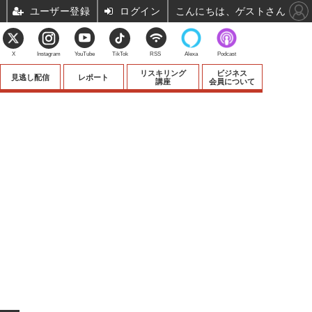
ユーザー登録
ログイン
こんにちは、ゲストさん
X
Instagram
YouTube
TikTok
RSS
Alexa
Podcast
リスキリング
ビジネス
見逃し配信
レポート
講座
会員について