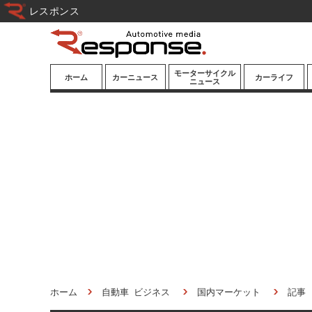
レスポンス
モーターサイクル
ホーム
カーニュース
カーライフ
ニュース
ニューモデル
ニューモデル
カスタマイズ
試乗記
試乗記
カーグッズ
道路交通/社会
カーオーディオ
鉄道
モータースポー
ツ/エンタメ
船舶
航空
宇宙
ホーム
自動車 ビジネス
国内マーケット
記事