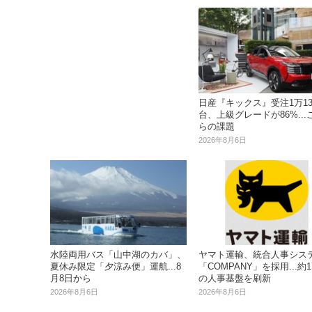
日産『キックス』受注1万13
台、上級グレードが86%...
らの課題
2026年8月6日
水陸両用バス「山中湖のカバ」、
ヤマト運輸、統合人事シス
夏休み限定「夕涼み便」運航...8
「COMPANY」を採用...約
月8日から
の人事基盤を刷新
2026年8月6日
2026年8月6日