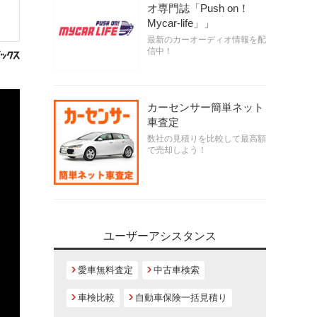
オ専門誌「Push on！
Mycar-life」」
最新のカーオーディオ情報を配
信中！
カーセンサー簡単ネット
車査定
数社の見積りを比較して最高額
で売却しよう！
ユーザーアシスタンス
愛車無料査定
中古車検索
車検比較
自動車保険一括見積り