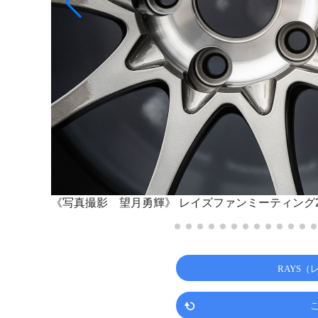
《写真撮影 望月勇輝》
レイズファンミーティング2
RAYS