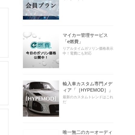
マイカー管理サービス
「e燃費」
リアルタイムガソリン価格表示
中！電費にも対応
輸入車カスタム専門メデ
ィア「［HYPEMOD］」
最新のカスタムトレンドはこれ
だ
唯一無二のカーオーディ