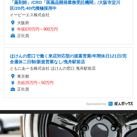
「薬剤師」/CRO「医薬品開発業務受託機関」/大阪市淀川
区/20代-40代積極採用中
イーピーエス株式会社
大阪府
年収670万円～900万円
正社員
ほけんの窓口で働く来店対応型の提案営業/年間休日121日/完
全週休二日制/新規営業なし/曳舟駅前店
ともにあーる株式会社 ほけんの窓口 曳舟駅前店
東京都
月給25万円～50万円
正社員
Sponsored by