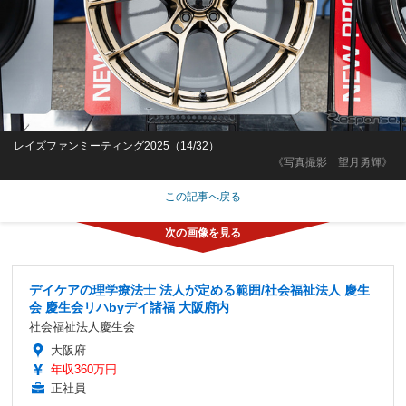
レイズファンミーティング2025（14/32）
《写真撮影 望月勇輝》
この記事へ戻る
デイケアの理学療法士 法人が定める範囲/社会福祉法人 慶生
会 慶生会リハbyデイ諸福 大阪府内
社会福祉法人慶生会
大阪府
年収360万円
正社員