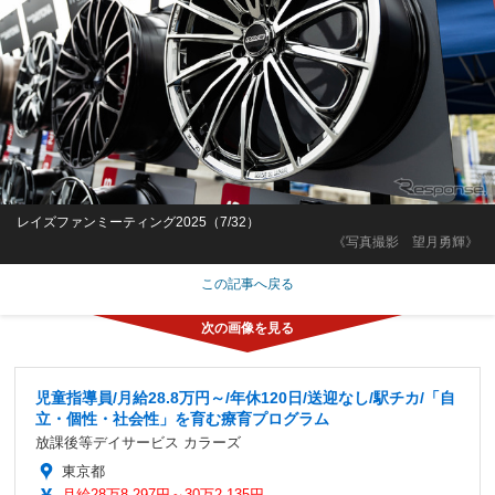
レイズファンミーティング2025（7/32）
《写真撮影 望月勇輝》
この記事へ戻る
児童指導員/月給28.8万円～/年休120日/送迎なし/駅チカ/「自
立・個性・社会性」を育む療育プログラム
放課後等デイサービス カラーズ
東京都
月給28万8,297円～30万2,135円