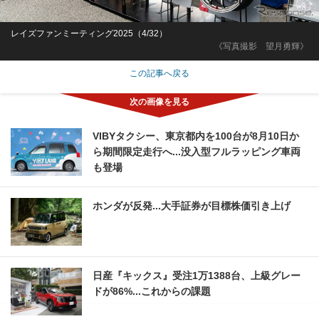
レイズファンミーティング2025（4/32）
《写真撮影 望月勇輝》
この記事へ戻る
VIBYタクシー、東京都内を100台が8月10日か
ら期間限定走行へ...没入型フルラッピング車両
も登場
ホンダが反発...大手証券が目標株価引き上げ
日産『キックス』受注1万1388台、上級グレー
ドが86%...これからの課題