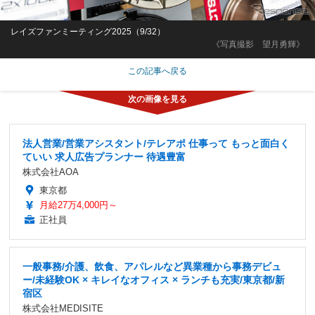
レイズファンミーティング2025（9/32）
《写真撮影 望月勇輝》
この記事へ戻る
法人営業/営業アシスタント/テレアポ 仕事って もっと面白く
ていい 求人広告プランナー 待遇豊富
株式会社AOA
東京都
月給27万4,000円～
正社員
一般事務/介護、飲食、アパレルなど異業種から事務デビュ
ー/未経験OK × キレイなオフィス × ランチも充実/東京都/新
宿区
株式会社MEDISITE