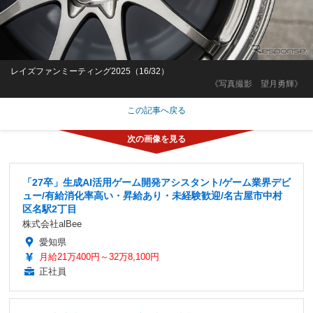
レイズファンミーティング2025（16/32）
《写真撮影 望月勇輝》
この記事へ戻る
「27卒」生成AI活用ゲーム開発アシスタント/ゲーム業界デビ
ュー/有給消化率高い・昇給あり・未経験歓迎/名古屋市中村
区名駅2丁目
株式会社alBee
愛知県
月給21万400円～32万8,100円
正社員