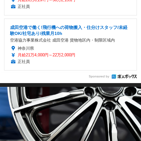
正社員
成田空港で働く!飛行機への荷物搬入・仕分けスタッフ/未経
験OK/社宅あり/残業月10h
空港協力事業株式会社 成田空港 貨物地区内・制限区域内
神奈川県
月給21万4,000円～22万2,000円
正社員
Sponsored by