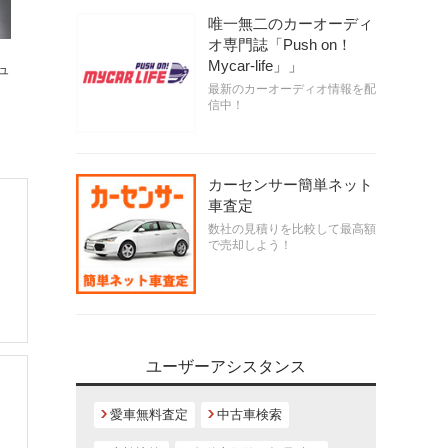
唯一無二のカーオーディ
オ専門誌「Push on！
Mycar-life」」
ュ
最新のカーオーディオ情報を配
信中！
カーセンサー簡単ネット
車査定
数社の見積りを比較して最高額
で売却しよう！
ユーザーアシスタンス
愛車無料査定
中古車検索