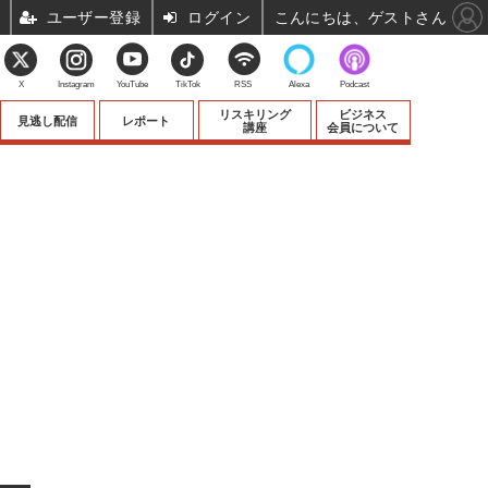
ユーザー登録
ログイン
こんにちは、ゲストさん
X
Instagram
YouTube
TikTok
RSS
Alexa
Podcast
リスキリング
ビジネス
見逃し配信
レポート
講座
会員について