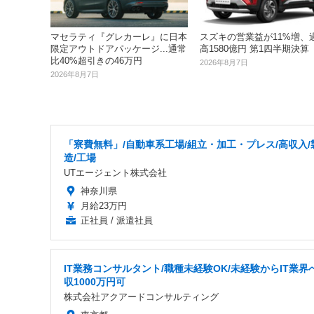
マセラティ『グレカーレ』に日本
スズキの営業益が11%増、
限定アウトドアパッケージ...通常
高1580億円 第1四半期決算
比40%超引きの46万円
2026年8月7日
2026年8月7日
「寮費無料」/自動車系工場/組立・加工・プレス/高収入/
造/工場
UTエージェント株式会社
神奈川県
月給23万円
正社員 / 派遣社員
IT業務コンサルタント/職種未経験OK/未経験からIT業界
収1000万円可
株式会社アクアードコンサルティング