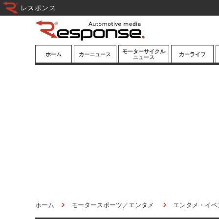
レスポンス
モーターサイクル
ホーム
カーニュース
カーライフ
ニュース
ニューモデル
ニューモデル
カスタマイズ
試乗記
試乗記
カーグッズ
道路交通/社会
カーオーディオ
鉄道
モータースポー
ツ/エンタメ
船舶
航空
宇宙
ホーム
モータースポーツ／エンタメ
エンタメ・イベ