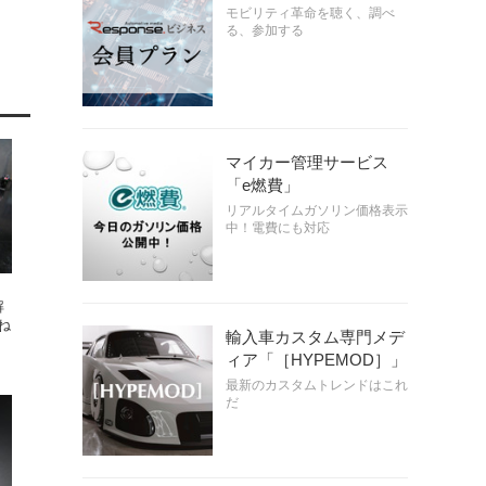
モビリティ革命を聴く、調べ
る、参加する
マイカー管理サービス
「e燃費」
リアルタイムガソリン価格表示
中！電費にも対応
解
ね
輸入車カスタム専門メデ
ィア「［HYPEMOD］」
最新のカスタムトレンドはこれ
だ