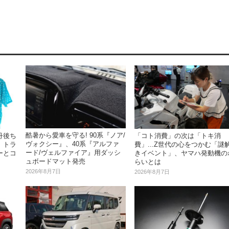
酷暑から愛車を守る! 90系『ノア/
丹後ち
「コト消費」の次は「トキ消
ヴォクシー』、40系『アルファ
、トラ
費」...Z世代の心をつかむ「謎
ード/ヴェルファイア』用ダッシ
ーとコ
きイベント」、ヤマハ発動機の
ュボードマット発売
らいとは
2026年8月7日
2026年8月7日