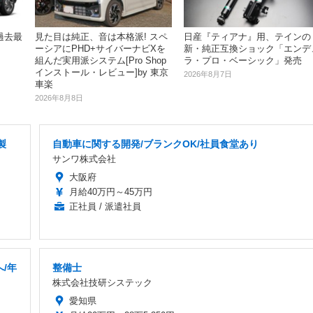
過去最
見た目は純正、音は本格派! スペ
日産『ティアナ』用、テインの
ーシアにPHD+サイバーナビXを
新・純正互換ショック「エンデ
組んだ実用派システム[Pro Shop
ラ・プロ・ベーシック」発売
インストール・レビュー]by 東京
2026年8月7日
車楽
2026年8月8日
製
自動車に関する開発/ブランクOK/社員食堂あり
サンワ株式会社
大阪府
月給40万円～45万円
正社員 / 派遣社員
へ/年
整備士
株式会社技研システック
愛知県