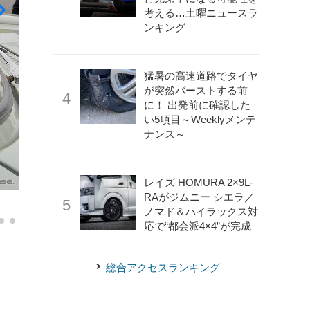
考える…土曜ニュースラ
ンキング
猛暑の高速道路でタイヤ
が突然バーストする前
に！ 出発前に確認した
い5項目～Weeklyメンテ
ナンス～
レイズ HOMURA 2×9L-
RAがジムニー シエラ／
《写真提供 嶽宮三郎》
第5回昭和平成オールドカー展示会
ノマド＆ハイラックス対
応で“都会派4×4”が完成
総合アクセスランキング