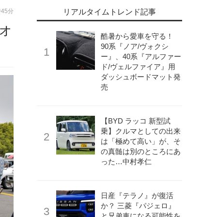
時45分
リアルタイムトレンド記事
成オ
酷暑から愛車を守る！
90系『ノア/ヴォクシ
ー』、40系『アルファー
ド/ヴェルファイア』用
ダッシュボードマット発
売
【BYD ラッコ 新型試
乗】クルマとしての出来
は「極めて高い」が、そ
の真髄は別のところにあ
った…中村孝仁
日産『テラノ』が復活
か？ 三菱『パジェロ』
と兄弟車になる可能性を