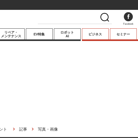
Facebook
リペア・
ロボット
EV特集
ビジネス
セミナー
メンテナンス
AI
プレミアム
業界動向
テクノロジー
キーパーソンイ
ンタビュー
ント
記事
写真・画像