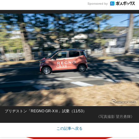
Sponsored by
ブリヂストン「REGNO GR-XⅢ」試乗（11/53）
《写真撮影 望月勇輝》
この記事へ戻る