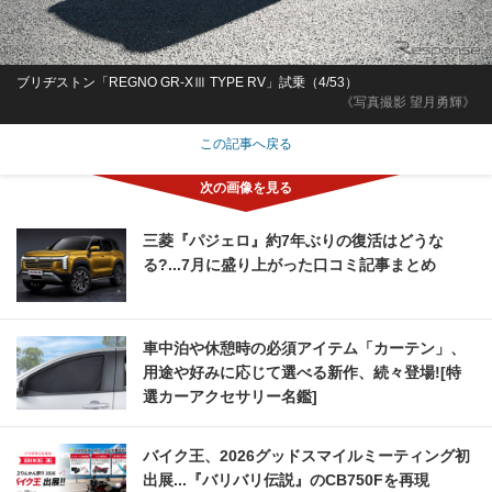
ブリヂストン「REGNO GR-XⅢ TYPE RV」試乗（4/53）
《写真撮影 望月勇輝》
この記事へ戻る
三菱『パジェロ』約7年ぶりの復活はどうな
る?...7月に盛り上がった口コミ記事まとめ
車中泊や休憩時の必須アイテム「カーテン」、
用途や好みに応じて選べる新作、続々登場![特
選カーアクセサリー名鑑]
バイク王、2026グッドスマイルミーティング初
出展...『バリバリ伝説』のCB750Fを再現