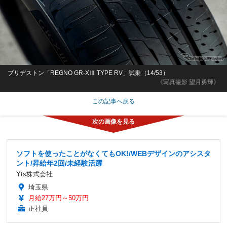
ブリヂストン「REGNO GR-XⅢ TYPE RV」試乗（14/53）
《写真撮影 望月勇輝》
この記事へ戻る
ソフトを使ったことがなくてもOK!/WEBデザインのアシスタ
ント/昇給年2回/未経験活躍
Yts株式会社
埼玉県
月給27万円～50万円
正社員