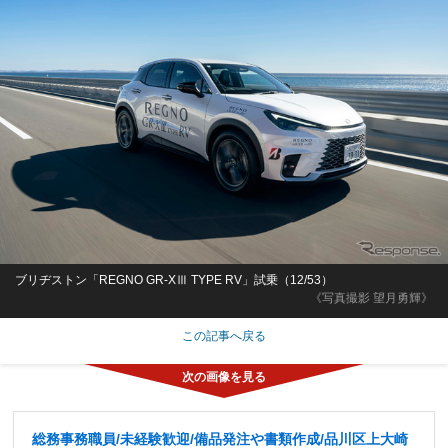
ブリヂストン「REGNO GR-XⅢ TYPE RV」試乗（12/53）
《写真撮影 望月勇輝》
この記事へ戻る
総務事務職員/未経験歓迎/備品発注や書類作成/品川区上大崎