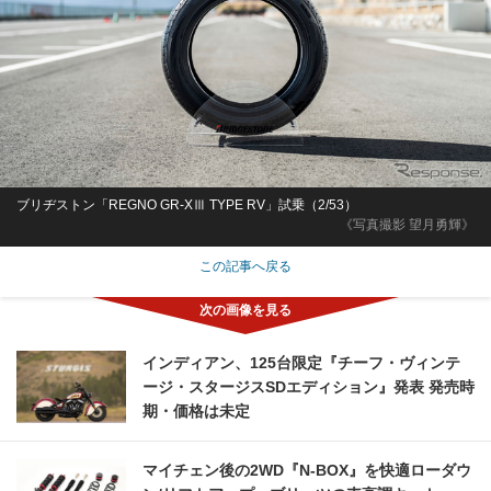
ブリヂストン「REGNO GR-XⅢ TYPE RV」試乗（2/53）
《写真撮影 望月勇輝》
この記事へ戻る
インディアン、125台限定『チーフ・ヴィンテ
ージ・スタージスSDエディション』発表 発売時
期・価格は未定
マイチェン後の2WD『N-BOX』を快適ローダウ