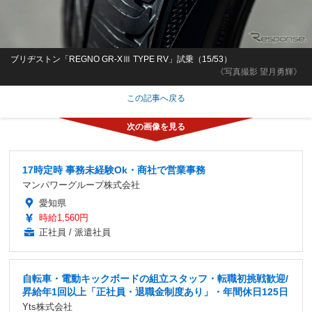
ブリヂストン「REGNO GR-XⅢ TYPE RV」試乗（15/53）
《写真撮影 望月勇輝》
この記事へ戻る
17時定時 事務未経験Ok・商社で営業事務
マンパワーグループ株式会社
愛知県
時給1,560円
正社員 / 派遣社員
自転車・電動キックボードの組立スタッフ・転職初挑戦歓迎/
昇給年1回以上「正社員・退職金制度あり」・年間休日125日
Yts株式会社