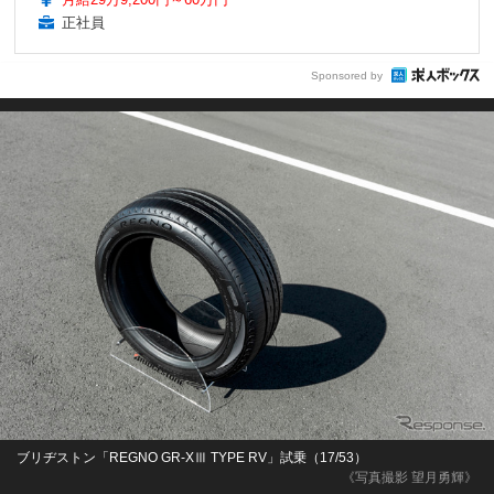
正社員
Sponsored by
ブリヂストン「REGNO GR-XⅢ TYPE RV」試乗（17/53）
《写真撮影 望月勇輝》