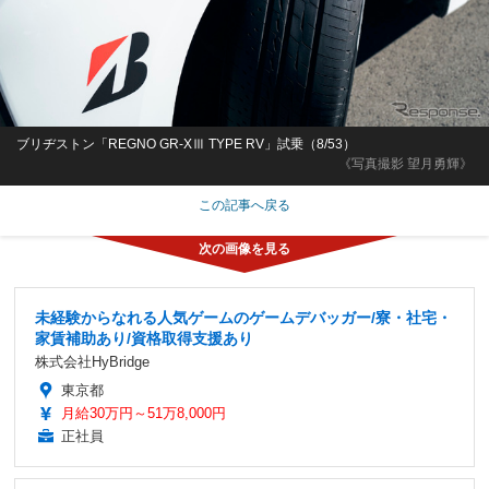
ブリヂストン「REGNO GR-XⅢ TYPE RV」試乗（8/53）
《写真撮影 望月勇輝》
この記事へ戻る
未経験からなれる人気ゲームのゲームデバッガー/寮・社宅・
家賃補助あり/資格取得支援あり
株式会社HyBridge
東京都
月給30万円～51万8,000円
正社員