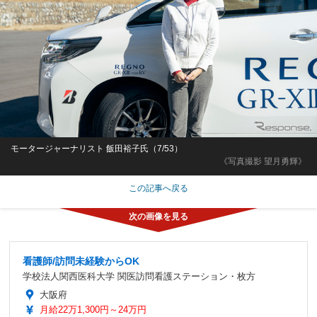
モータージャーナリスト 飯田裕子氏（7/53）
《写真撮影 望月勇輝》
この記事へ戻る
看護師/訪問未経験からOK
学校法人関西医科大学 関医訪問看護ステーション・枚方
大阪府
月給22万1,300円～24万円