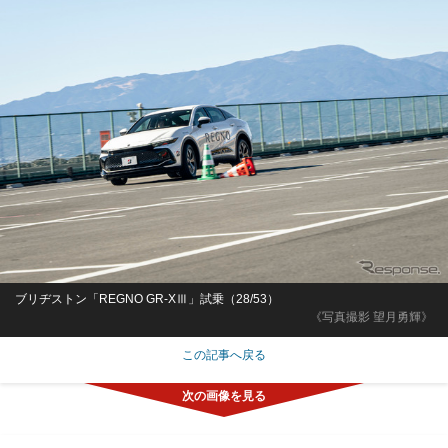
ブリヂストン「REGNO GR-XⅢ」試乗（28/53）
《写真撮影 望月勇輝》
この記事へ戻る