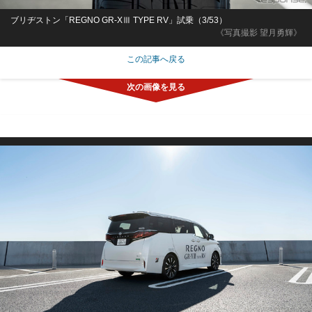
ブリヂストン「REGNO GR-XⅢ TYPE RV」試乗（3/53）
《写真撮影 望月勇輝》
この記事へ戻る