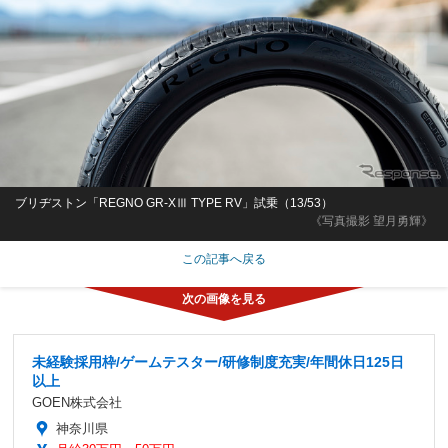
ブリヂストン「REGNO GR-XⅢ TYPE RV」試乗（13/53）
《写真撮影 望月勇輝》
この記事へ戻る
未経験採用枠/ゲームテスター/研修制度充実/年間休日125日
以上
GOEN株式会社
神奈川県