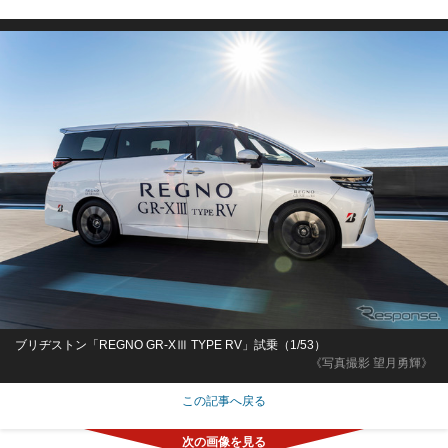
ブリヂストン「REGNO GR-XⅢ TYPE RV」試乗（1/53）
《写真撮影 望月勇輝》
この記事へ戻る