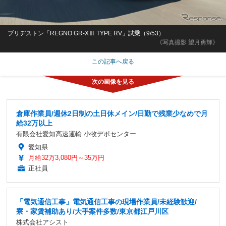
ブリヂストン「REGNO GR-XⅢ TYPE RV」試乗（9/53）
《写真撮影 望月勇輝》
この記事へ戻る
倉庫作業員/週休2日制の土日休メイン/日勤で残業少なめで月
給32万以上
有限会社愛知高速運輸 小牧デポセンター
愛知県
月給32万3,080円～35万円
正社員
「電気通信工事」電気通信工事の現場作業員/未経験歓迎/
寮・家賃補助あり/大手案件多数/東京都江戸川区
株式会社アシスト