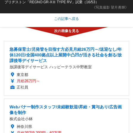
ブリヂストン「REGNO GR-XⅢ TYPE RV」試乗（16/53）
《写真撮影 望月勇輝》
この記事へ戻る
急募保育士/児発管を目指す方必見月給26万円～/送迎なし/年
休120日/全国400拠点以上展開中凸凹が活きる社会を創る/放
課後等デイサービス
放課後等デイサービス ハッピーテラス中野教室
東京都
月給26万円～
正社員
Webバナー制作スタッフ/未経験歓迎/昇給・賞与あり/広告画
像を制作
株式会社小林
神奈川県
月給29万9,200円～60万円