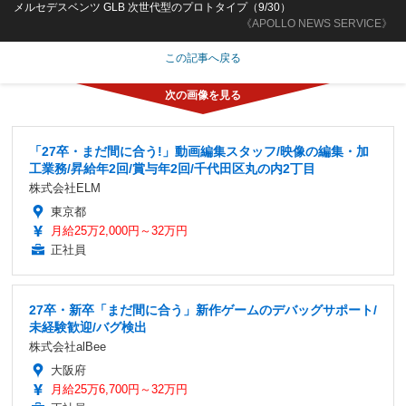
メルセデスベンツ GLB 次世代型のプロトタイプ（9/30）
《APOLLO NEWS SERVICE》
この記事へ戻る
「27卒・まだ間に合う!」動画編集スタッフ/映像の編集・加
工業務/昇給年2回/賞与年2回/千代田区丸の内2丁目
株式会社ELM
東京都
月給25万2,000円～32万円
正社員
27卒・新卒「まだ間に合う」新作ゲームのデバッグサポート/
未経験歓迎/バグ検出
株式会社alBee
大阪府
月給25万6,700円～32万円