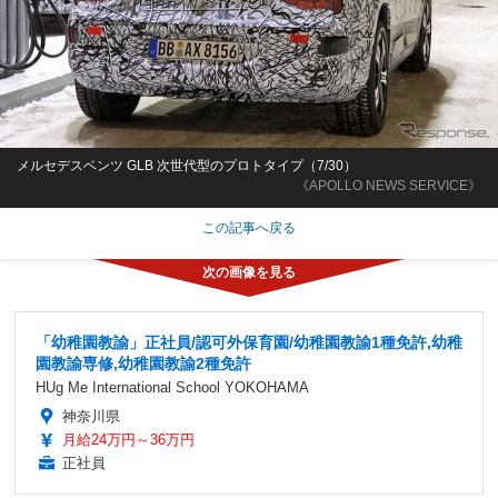
メルセデスベンツ GLB 次世代型のプロトタイプ（7/30）
《APOLLO NEWS SERVICE》
この記事へ戻る
「幼稚園教諭」正社員/認可外保育園/幼稚園教諭1種免許,幼稚
園教諭専修,幼稚園教諭2種免許
HUg Me International School YOKOHAMA
神奈川県
月給24万円～36万円
正社員