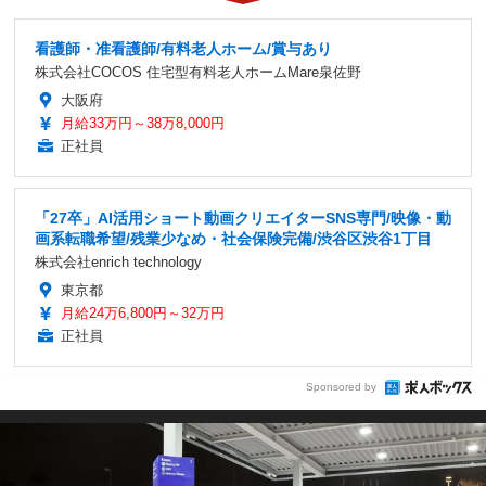
看護師・准看護師/有料老人ホーム/賞与あり
株式会社COCOS 住宅型有料老人ホームMare泉佐野
大阪府
月給33万円～38万8,000円
正社員
「27卒」AI活用ショート動画クリエイターSNS専門/映像・動
画系転職希望/残業少なめ・社会保険完備/渋谷区渋谷1丁目
株式会社enrich technology
東京都
月給24万6,800円～32万円
正社員
Sponsored by