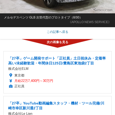
メルセデスベンツ GLB 次世代型のプロトタイプ（8/30）
《APOLLO NEWS SERVICE》
この記事へ戻る
「27卒」ゲーム開発サポート「正社員」土日祝休み・定着率
高い/未経験歓迎・年間休日125日/豊島区東池袋2丁目
株式会社ELM
東京都
月給22万7,400円～30万円
正社員
「27卒」YouTube動画編集スタッフ・機材・ツール完備/川
崎市幸区新川通2丁目
株式会社Le Lien