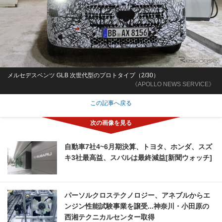
メルセデスベンツ GLB 次世代型のプロトタイプ（2/30）
《APOLLO NEWS SERVICE》
この記事へ戻る
自動車7社4~6月期決算、トヨタ、ホンダ、スズ
キ3社最高益、スバルは最終減益[新聞ウォッチ]
パーソルクロステクノロジー、アネブルからエ
ンジン性能試験事業を譲受...神奈川・小田原の
西湘テクニカルセンター取得