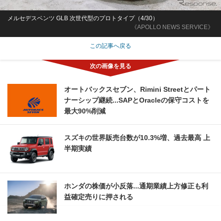
メルセデスベンツ GLB 次世代型のプロトタイプ（4/30）
《APOLLO NEWS SERVICE》
この記事へ戻る
オートバックスセブン、Rimini Streetとパート
ナーシップ継続...SAPとOracleの保守コストを
最大90%削減
スズキの世界販売台数が10.3%増、過去最高 上
半期実績
ホンダの株価が小反落...通期業績上方修正も利
益確定売りに押される