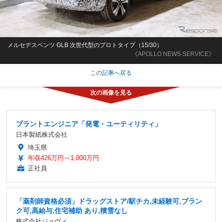
メルセデスベンツ GLB 次世代型のプロトタイプ（15/30）
《APOLLO NEWS SERVICE》
この記事へ戻る
プラントエンジニア「発電・ユーティリティ」
日本製紙株式会社
埼玉県
年収426万円～1,000万円
正社員
「薬剤師資格必須」ドラッグストア/駅チカ,未経験可,ブラン
ク可,高給与,住宅補助 あり,積雪なし
株式会社ジョヴィ