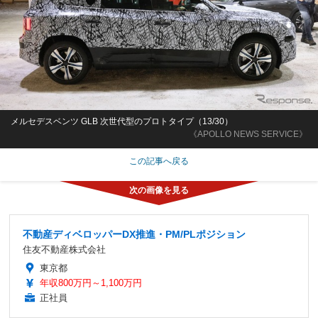
メルセデスベンツ GLB 次世代型のプロトタイプ（13/30）
《APOLLO NEWS SERVICE》
この記事へ戻る
不動産ディベロッパーDX推進・PM/PLポジション
住友不動産株式会社
東京都
年収800万円～1,100万円
正社員