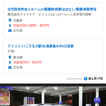
住宅型有料老人ホームの看護師/残業ほぼなし/看護/夜勤専従
株式会社ライフケア・ビジョン/はっぴーらいふ茨木宿川原町
大阪府
月給33万3,100円～40万円
正社員
アイリスト/二子玉川駅/社員募集/8月6日更新
1739
東京都
月給30万円～45万円
正社員
Sponsored by