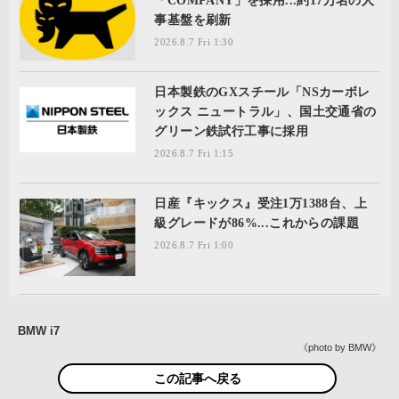
「COMPANY」を採用...約17万名の人
事基盤を刷新
2026.8.7 Fri 1:30
日本製鉄のGXスチール「NSカーボレ
ックス ニュートラル」、国土交通省の
グリーン鉄試行工事に採用
2026.8.7 Fri 1:15
日産『キックス』受注1万1388台、上
級グレードが86%...これからの課題
2026.8.7 Fri 1:00
BMW i7
《photo by BMW》
この記事へ戻る