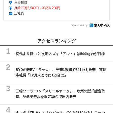
神奈川県
月給22万6,500円～33万6,700円
正社員
Sponsored by
アクセスランキング
初代より軽い？ 次期スズキ『アルト』は500kg台が目標
BYDの軽EV『ラッコ』、発売1週間で741台を販売 東福
寺社長「12月末までに1万台に」
三輪ソーラーEV『スリールオータ』、欧州の型式認定取
得…記念モデルを限定30台で国内発売
ホンダ『ZR-V』と『シビック』の1万4730台をリコール、