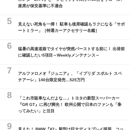
座席が保安基準に不適合
見えない死角を一掃！ 駐車も後席確認もラクになる「サポ
ートミラー」［特選カーアクセサリー名鑑］
猛暑の高速道路でタイヤが突然バーストする前に！ 出発前
に確認したい5項目～Weeklyメンテナンス～
アルファロメオ『ジュニア』、「イブリダ スポルト スペ
チアーレ」140台限定発売…525万円
「これ市販車なんだよな…」トヨタの新型スーパーカー
『GR GT』に再び脚光！ 欧州公開で日本のファンも「乗
ってみたい」と注目
見えた！ BMW『X2』新型は巨大ディスプレイ採用、コッ