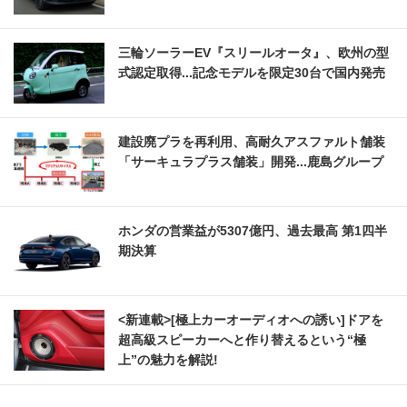
三輪ソーラーEV『スリールオータ』、欧州の型
式認定取得...記念モデルを限定30台で国内発売
建設廃プラを再利用、高耐久アスファルト舗装
「サーキュラプラス舗装」開発...鹿島グループ
ホンダの営業益が5307億円、過去最高 第1四半
期決算
<新連載>[極上カーオーディオへの誘い]ドアを
超高級スピーカーへと作り替えるという“極
上”の魅力を解説!