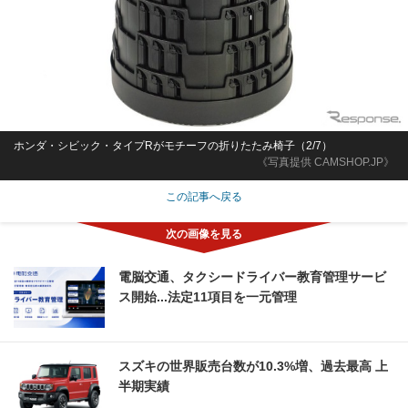
ホンダ・シビック・タイプRがモチーフの折りたたみ椅子（2/7）
《写真提供 CAMSHOP.JP》
この記事へ戻る
電脳交通、タクシードライバー教育管理サービ
ス開始...法定11項目を一元管理
スズキの世界販売台数が10.3%増、過去最高 上
半期実績