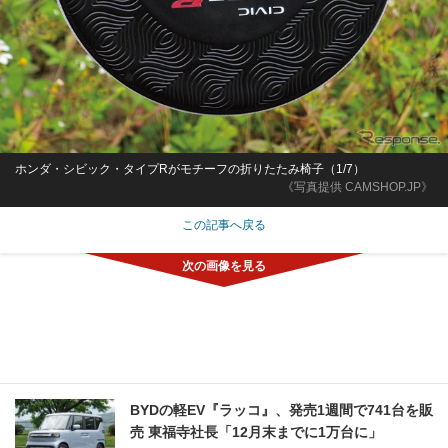
ホンダ・シビック・タイプRがモチーフの折りたたみ椅子（1/7）
《写真提供 CAMSHOP.JP》
この記事へ戻る
BYDの軽EV『ラッコ』、発売1週間で741台を販
売 東福寺社長「12月末までに1万台に」