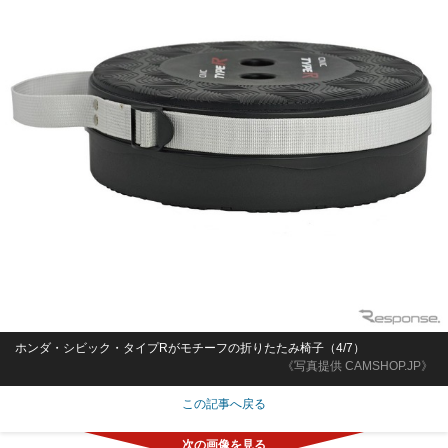
ホンダ・シビック・タイプRがモチーフの折りたたみ椅子（4/7）
《写真提供 CAMSHOP.JP》
この記事へ戻る