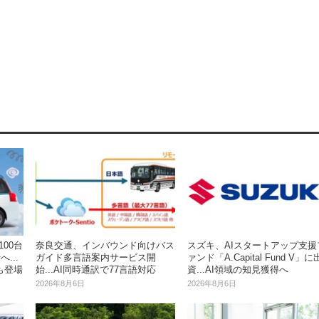
00台
奈良交通、インバウンド向けバス
スズキ、AIスタートアップ支援
...
ガイド多言語案内サービス開
ァンド「A.Capital Fund V」に
も登場
始...AI同時通訳で77言語対応
資...AI領域の知見獲得へ
2026年8月6日
2026年8月6日