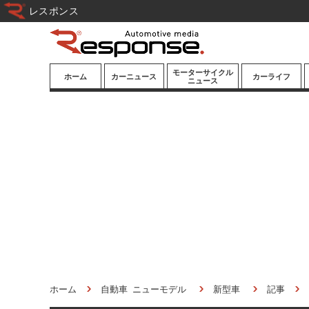
レスポンス
モーターサイクル
ホーム
カーニュース
カーライフ
ニュース
ニューモデル
ニューモデル
カスタマイズ
試乗記
試乗記
カーグッズ
道路交通/社会
カーオーディオ
鉄道
モータースポー
ツ/エンタメ
船舶
航空
宇宙
ホーム
自動車 ニューモデル
新型車
記事