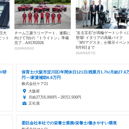
“走る宝石”が高輪ゲートシティ
は巨大
チーム三菱ラリーアート、連覇に
登場! イタリアの高級バイク
ピット
向けて3台の『トライトン』準備
「MVアグスタ」が展示イベン
完了...AXCR2026
8月9日まで
2026年8月6日
2026年8月7日
/研
保育士/大阪市淀川区/年間休日121日/残業月1.7h/月給27.6
円～/家賃補助6.6万円
株式会社ケア21
大阪府
月給27万6,000円～29万2,500円
正社員
委託会社本社での栄養士業務/栄養士/働きやすい環境