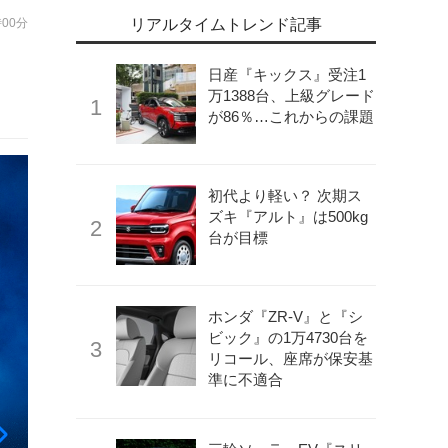
時00分
リアルタイムトレンド記事
た
日産『キックス』受注1
万1388台、上級グレード
が86％…これからの課題
初代より軽い？ 次期ス
ズキ『アルト』は500kg
台が目標
ホンダ『ZR-V』と『シ
ビック』の1万4730台を
リコール、座席が保安基
準に不適合