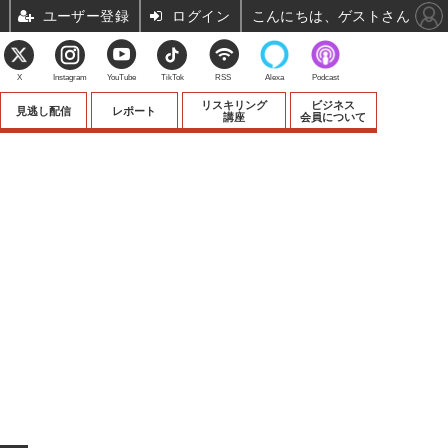
ユーザー登録
ログイン
こんにちは、ゲストさん
X
Instagram
YouTube
TikTok
RSS
Alexa
Podcast
リスキリング
ビジネス
見逃し配信
レポート
講座
会員について