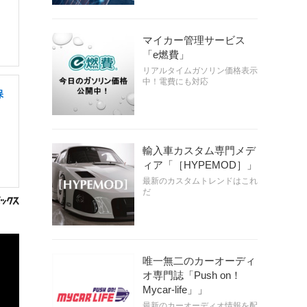
マイカー管理サービス
「e燃費」
リアルタイムガソリン価格表示
中！電費にも対応
保
輸入車カスタム専門メデ
ィア「［HYPEMOD］」
最新のカスタムトレンドはこれ
だ
唯一無二のカーオーディ
オ専門誌「Push on！
Mycar-life」」
最新のカーオーディオ情報を配