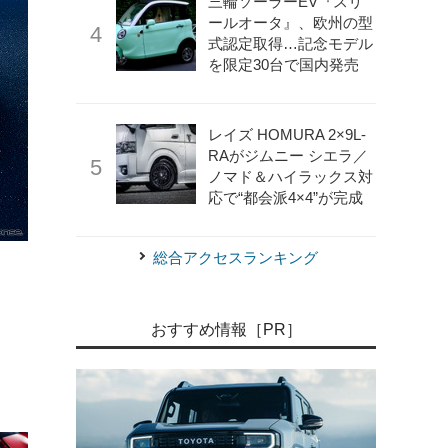
三輪ソーラーEV『スリ
ールオータ』、欧州の型
式認定取得…記念モデル
を限定30台で国内発売
レイズ HOMURA 2×9L-
RAがジムニー シエラ／
ノマド＆ハイラックス対
応で“都会派4×4”が完成
総合アクセスランキング
《photo by Ferrari》
フェラーリ F80
おすすめ情報［PR］