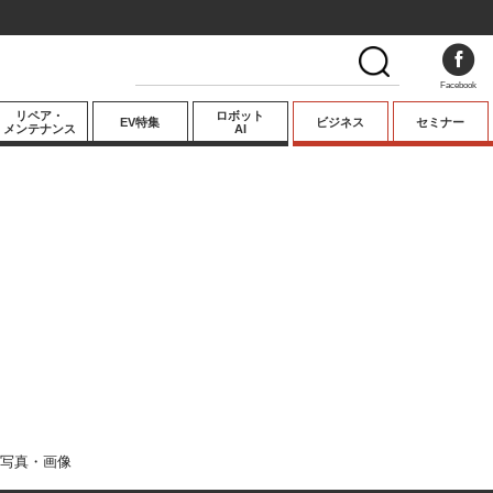
Facebook
リペア・
ロボット
EV特集
ビジネス
セミナー
メンテナンス
AI
プレミアム
業界動向
テクノロジー
キーパーソンイ
ンタビュー
写真・画像