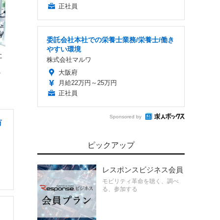
正社員
委託会社本社での栄養士業務/栄養士/働き
やすい環境
に
株式会社マルワ
大阪府
ト
月給22万円～25万円
正社員
Sponsored by
万
ピックアップ
レスポンスビジネス会員
モビリティ革命を聴く、調べ
る、参加する