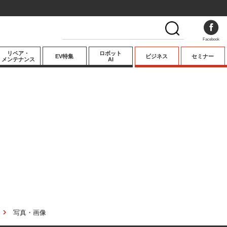
Facebook
リペア・
ロボット
EV特集
ビジネス
セミナー
メンテナンス
AI
プレミアム
業界動向
テクノロジー
キーパーソンイ
ンタビュー
写真・画像