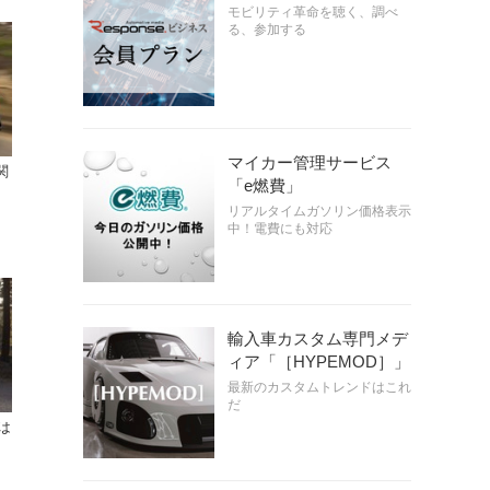
モビリティ革命を聴く、調べ
る、参加する
マイカー管理サービス
関
「e燃費」
リアルタイムガソリン価格表示
中！電費にも対応
輸入車カスタム専門メデ
ィア「［HYPEMOD］」
最新のカスタムトレンドはこれ
だ
は