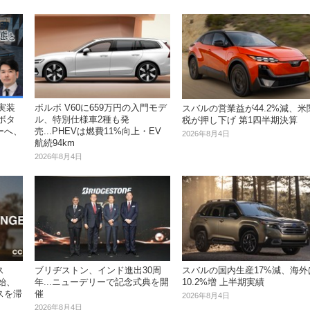
I実装
ボルボ V60に659万円の入門モデ
スバルの営業益が44.2%減、米
ボタ
ル、特別仕様車2種も発
税が押し下げ 第1四半期決算
ーへ、
売...PHEVは燃費11%向上・EV
2026年8月4日
航続94km
2026年8月4日
ス
スバルの国内生産17%減、海外
ブリヂストン、インド進出30周
開始、
10.2%増 上半期実績
年...ニューデリーで記念式典を開
スを滞
催
2026年8月4日
2026年8月4日