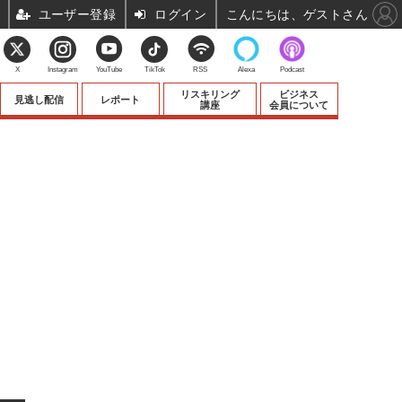
ユーザー登録
ログイン
こんにちは、ゲストさん
X
Instagram
YouTube
TikTok
RSS
Alexa
Podcast
リスキリング
ビジネス
見逃し配信
レポート
講座
会員について