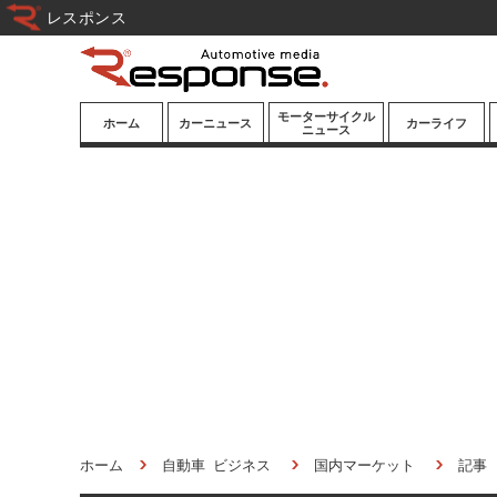
レスポンス
モーターサイクル
ホーム
カーニュース
カーライフ
ニュース
ニューモデル
ニューモデル
カスタマイズ
試乗記
試乗記
カーグッズ
道路交通/社会
カーオーディオ
鉄道
モータースポー
ツ/エンタメ
船舶
航空
宇宙
ホーム
自動車 ビジネス
国内マーケット
記事