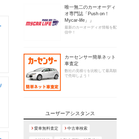
唯一無二のカーオーディ
オ専門誌「Push on！
Mycar-life」」
,
最新のカーオーディオ情報を配
信中！
カーセンサー簡単ネット
車査定
数社の見積りを比較して最高額
で売却しよう！
/
ユーザーアシスタンス
愛車無料査定
中古車検索