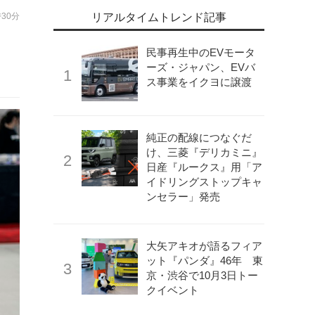
時30分
リアルタイムトレンド記事
民事再生中のEVモータ
ーズ・ジャパン、EVバ
ス事業をイクヨに譲渡
純正の配線につなぐだ
け、三菱『デリカミニ』
日産『ルークス』用「ア
イドリングストップキャ
ンセラー」発売
大矢アキオが語るフィア
ット『パンダ』46年 東
京・渋谷で10月3日トー
クイベント