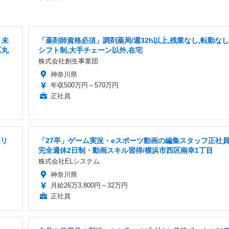
・未
「薬剤師資格必須」調剤薬局/週32h以上,残業なし,転勤なし
区丸
シフト制,大手チェーン以外,在宅
株式会社創生事業団
神奈川県
年収500万円～570万円
正社員
・リ
「27卒」ゲーム実況・eスポーツ動画の編集スタッフ正社員
完全週休2日制・動画スキル習得/横浜市西区南幸1丁目
株式会社ELシステム
神奈川県
月給26万3,800円～32万円
正社員