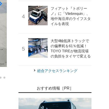
フィアット『トポリー
ノ』に「Vilebrequin」、
地中海沿岸のライフスタ
イルを表現
大型4軸低床トラックで
の偏摩耗を61％低減！
TOYO TIREが物流現場
の負担をタイヤで変える
《写真撮影 望月勇輝》
MADLANE 935ML…A-MESSE JAP
総合アクセスランキング
おすすめ情報［PR］