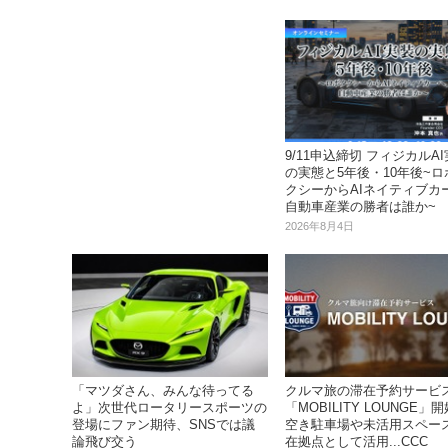
9/11申込締切 フィジカルA
の実態と5年後・10年後~ロ
クシーからAIネイティブカ
自動車産業の勝者は誰か~
2026年8月4日
クルマ旅の滞在予約サービ
「マツダさん、みんな待ってる
「MOBILITY LOUNGE」
よ」次世代ロータリースポーツの
空き駐車場や未活用スペー
登場にファン期待、SNSでは議
在拠点として活用...CCC
論飛び交う