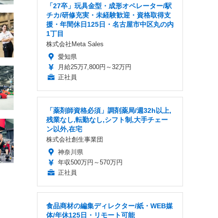
「27卒」玩具金型・成形オペレーター/駅
チカ/研修充実・未経験歓迎・資格取得支
援・年間休日125日・名古屋市中区丸の内
1丁目
株式会社Meta Sales
愛知県
月給25万7,800円～32万円
正社員
「薬剤師資格必須」調剤薬局/週32h以上,
残業なし,転勤なし,シフト制,大手チェー
ン以外,在宅
株式会社創生事業団
神奈川県
年収500万円～570万円
正社員
食品商材の編集ディレクター/紙・WEB媒
体/年休125日・リモート可能