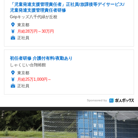
「児童発達支援管理責任者」正社員/放課後等デイサービス/
児童発達支援管理責任者研修
Gripキッズ八千代緑が丘校
東京都
月給28万円～30万円
正社員
初任者研修 介護付有料/夜勤あり
しゃくじい台翔裕館
東京都
月給25万1,000円～
正社員
Sponsored by