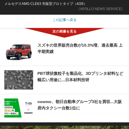
メルセデスAMG CLE63 市販型プロトタイプ（4/26）
《APOLLO NEWS SERVICE》
この記事へ戻る
スズキの世界販売台数が10.3%増、過去最高 上
半期実績
PBT球状微粒子を製品化、3Dプリンタ材料など
幅広い用途に...日本材料技研
newmo、朝日自動車グループ3社を買収...大阪
府内タクシー台数1位に