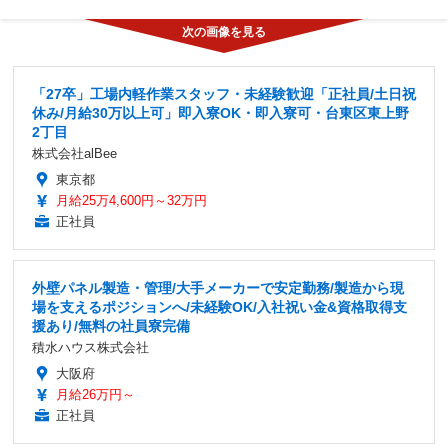
「27卒」工場内軽作業スタッフ・未経験歓迎「正社員/土日祝
休み/月給30万以上可」即入寮OK・即入寮可・台東区東上野
2丁目
株式会社alBee
東京都
月給25万4,600円～32万円
正社員
外壁パネル製造・管理/大手メーカーで安定勤務/製造から現
場を支えるポジションへ/未経験OK/入社祝い金&資格取得支
援あり/無料の社員寮完備
積水ハウス株式会社
大阪府
月給26万円～
正社員