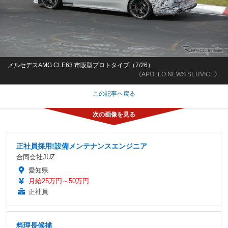
メルセデスAMG CLE63 市販型プロトタイプ（7/26）
《APOLLO NEWS SERVICE》
この記事へ戻る
正社員採用!設備メンテナンスエンジニア
合同会社JUZ
愛知県
月給25万円～50万円
正社員
料理長候補