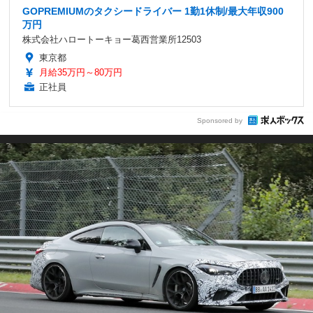
GOPREMIUMのタクシードライバー 1勤1休制/最大年収900
万円
株式会社ハロートーキョー葛西営業所12503
東京都
月給35万円～80万円
正社員
Sponsored by