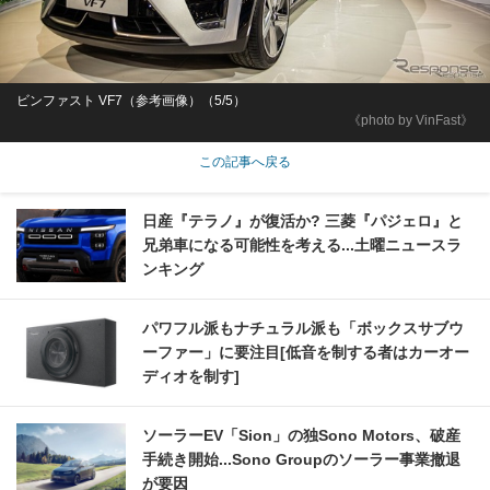
ビンファスト VF7（参考画像）（5/5）
《photo by VinFast》
この記事へ戻る
日産『テラノ』が復活か? 三菱『パジェロ』と
兄弟車になる可能性を考える...土曜ニュースラ
ンキング
パワフル派もナチュラル派も「ボックスサブウ
ーファー」に要注目[低音を制する者はカーオー
ディオを制す]
ソーラーEV「Sion」の独Sono Motors、破産
手続き開始...Sono Groupのソーラー事業撤退
が要因