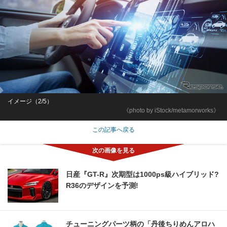
イメージ（2/5）
《photo by iStock/metamorworks》
この記事へ戻る
日産『GT-R』次期型は1000ps級ハイブリッド?
R36のデザインを予測!
チューニングパーツ柄の「丹後ちりめんアロハ