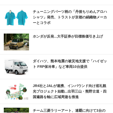
チューニングパーツ柄の「丹後ちりめんアロハ
シャツ」発売、トラストが京都の絹織物メーカ
ーとコラボ
ホンダが反発...大手証券が目標株価引き上げ
ダイハツ、熊本地震の被災地支援で「ハイゼッ
ト FRP保冷車」など車両10台提供
JR4社とJALが連携、インバウンド向け巡礼観
光プロジェクト始動...出羽三山・熊野古道・四
国遍路を軸に広域周遊を推進
チーム三菱ラリーアート、連覇に向けて3台の