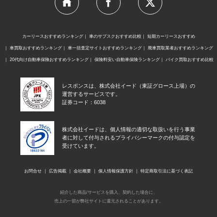
カーリースおすすめランキング
車のサブスクおすすめ比較
短期カーリースおすすめ
車買取おすすめランキング
車一括査定サイトおすすめランキング
廃車買取業者おすすめランキング
20代向け自動車保険おすすめランキング
保険料安い自動車保険ランキング
バイク買取おすすめ比較
レスポンスは、株式会社イード（東証グロース上場）の
運営するサービスです。
証券コード：6038
株式会社イードは、個人情報の適切な取扱いを行う事業
者に対して付与されるプライバシーマークの付与認定を
受けています。
お問合せ
広告掲載
会社概要
個人情報保護方針
特定商取引法に基づく表記
紹介した商品/サービスを購入、契約した場合に、
売上の一部が弊社サイトに還元されることがあります。