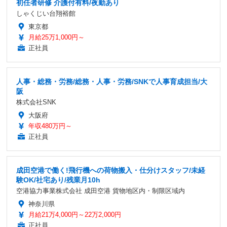
初任者研修 介護付有料/夜勤あり
しゃくじい台翔裕館
東京都
月給25万1,000円～
正社員
人事・総務・労務/総務・人事・労務/SNKで人事育成担当/大
阪
株式会社SNK
大阪府
年収480万円～
正社員
成田空港で働く!飛行機への荷物搬入・仕分けスタッフ/未経
験OK/社宅あり/残業月10h
空港協力事業株式会社 成田空港 貨物地区内・制限区域内
神奈川県
月給21万4,000円～22万2,000円
正社員