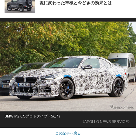
境に変わった車検と今どきの効果とは
BMW M2 CSプロトタイプ（5/17）
《APOLLO NEWS SERVICE》
この記事へ戻る