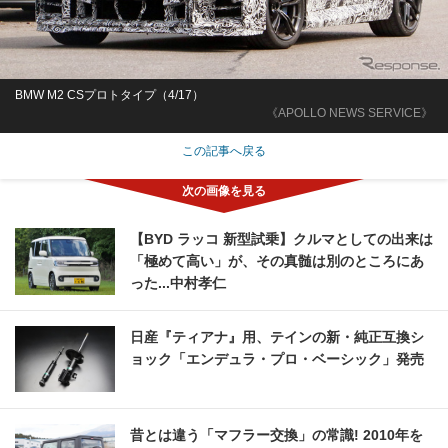
BMW M2 CSプロトタイプ（4/17）
《APOLLO NEWS SERVICE》
この記事へ戻る
【BYD ラッコ 新型試乗】クルマとしての出来は
「極めて高い」が、その真髄は別のところにあ
った...中村孝仁
日産『ティアナ』用、テインの新・純正互換シ
ョック「エンデュラ・プロ・ベーシック」発売
昔とは違う「マフラー交換」の常識! 2010年を