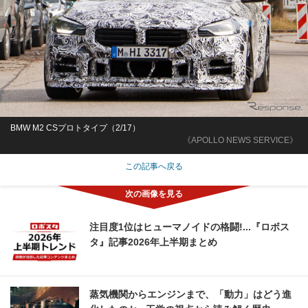
BMW M2 CSプロトタイプ（2/17）
《APOLLO NEWS SERVICE》
この記事へ戻る
注目度1位はヒューマノイドの格闘!...『ロボス
タ』記事2026年上半期まとめ
蒸気機関からエンジンまで、「動力」はどう進