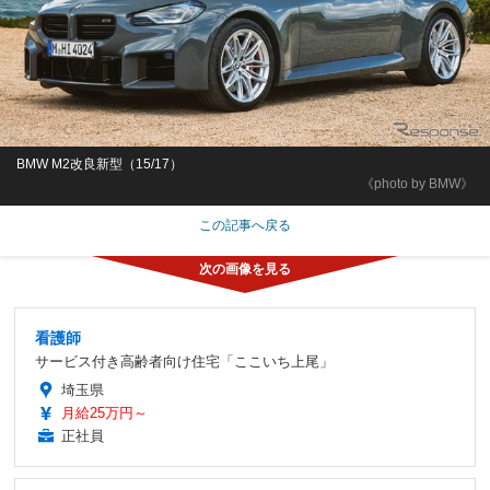
BMW M2改良新型（15/17）
《photo by BMW》
この記事へ戻る
看護師
サービス付き高齢者向け住宅「ここいち上尾」
埼玉県
月給25万円～
正社員