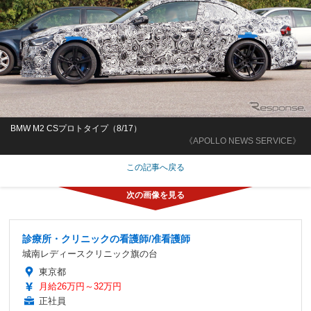
BMW M2 CSプロトタイプ（8/17）
《APOLLO NEWS SERVICE》
この記事へ戻る
診療所・クリニックの看護師/准看護師
城南レディースクリニック旗の台
東京都
月給26万円～32万円
正社員