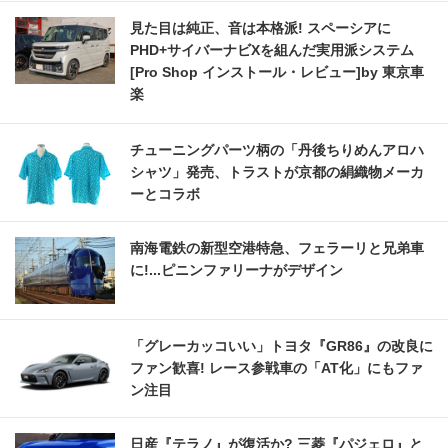
見た目は純正、音は本格派! スペーシアに
PHD+サイバーナビXを組んだ実用派システム
[Pro Shop インストール・レビュー]by 東京車
楽
チューニングパーツ柄の「丹後ちりめんアロハ
シャツ」発売、トラストが京都の絹織物メーカ
ーとコラボ
南海電鉄の新型空港特急、フェラーリと兄弟車
に!...ピニンファリーナがデザイン
「グレーカッコいい」トヨタ『GR86』の改良に
ファン歓喜! レース参戦車の「AT化」にもファ
ン注目
日産『テラノ』が復活か? 三菱『パジェロ』と