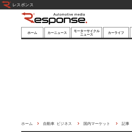
レスポンス
モーターサイクル
ホーム
カーニュース
カーライフ
ニュース
ニューモデル
ニューモデル
カスタマイズ
試乗記
試乗記
カーグッズ
道路交通/社会
カーオーディオ
鉄道
モータースポー
ツ/エンタメ
船舶
航空
宇宙
ホーム
自動車 ビジネス
国内マーケット
記事