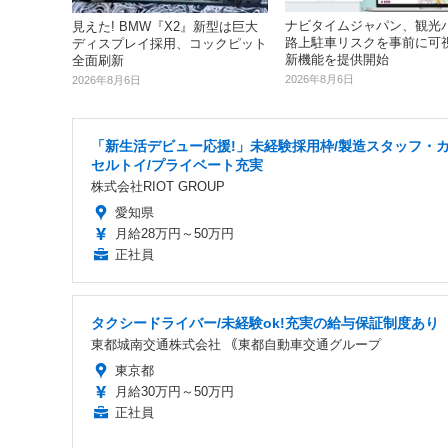
ナビタイムジャパン、観光
見えた! BMW『X2』新型は巨大
路上駐車リスクを事前に可視化
ディスプレイ採用、コックピット
新機能を提供開始
全面刷新
2026年8月6日
2026年8月6日
「新生活デビュー応援!」未経験採用枠/製造スタッフ・
セルトイ/プライベート充実
株式会社RIOT GROUP
愛知県
月給28万円～50万円
正社員
タクシードライバー/未経験ok!充実の給与保証制度あり
東都城南交通株式会社 ｟東都自動車交通グループ
東京都
月給30万円～50万円
正社員