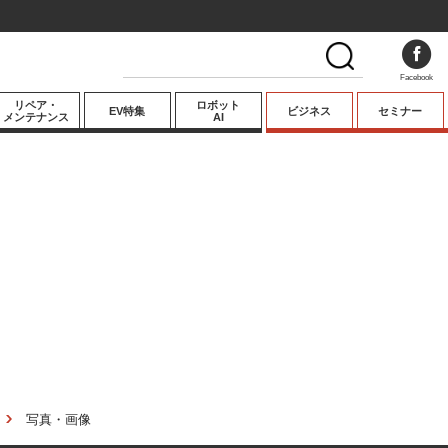
Facebook
リペア・
ロボット
EV特集
ビジネス
セミナー
メンテナンス
AI
プレミアム
業界動向
テクノロジー
キーパーソンイ
ンタビュー
写真・画像