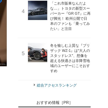
「これ市販車なんだよ
な…」トヨタの新型スー
パーカー『GR GT』に再
び脚光！ 欧州公開で日
本のファンも「乗ってみ
たい」と注目
冬を愉しむ上質な『ブリ
ザック WZ-1』は“大人の
スタッドレス”、想像を
超える快適さは非降雪地
域のユーザーにこそおす
《写真提供 マセラティジャパン》
マセラティ目黒
すめ
総合アクセスランキング
おすすめ情報［PR］