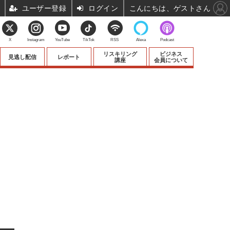
ユーザー登録
ログイン
こんにちは、ゲストさん
X
Instagram
YouTube
TikTok
RSS
Alexa
Podcast
リスキリング
ビジネス
見逃し配信
レポート
講座
会員について