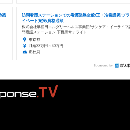
/残
訪問看護ステーションでの看護業務全般/正・准看護師/プラ
イベート充実/資格必須
株式会社早稲田エルダリーヘルス事業団/サンケア・イーライフ
問看護ステーション 下目黒サテライト
東京都
月給33万円～40万円
正社員
Sponsored by