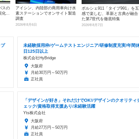
バスの
アイシン、内陸部の商用車向け水
ポルシェ911「タイプ991」を五
...
素ステーションでオンサイト製造
感で楽しむ、革新と古典が融合
調査
た第7世代を徹底特集
2026年8月6日
2026年8月7日
カプ
未経験採用枠/ゲームテストエンジニア/研修制度充実/年間
日125日以上
株式会社HyBridge
大阪府
月給30万円～50万円
正社員
「デザインが好き」それだけでOK!/デザインのクオリティ
ェック/資格取得支援あり/未経験活躍
Yts株式会社
大阪府
月給27万円～50万円
正社員