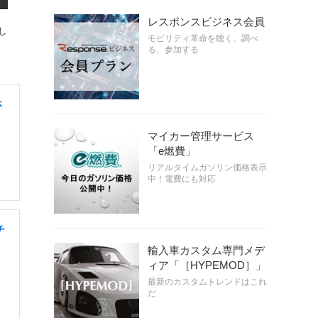
レスポンスビジネス会員
し
モビリティ革命を聴く、調べ
る、参加する
休
マイカー管理サービス
「e燃費」
リアルタイムガソリン価格表示
中！電費にも対応
チ
輸入車カスタム専門メデ
ィア「［HYPEMOD］」
最新のカスタムトレンドはこれ
だ