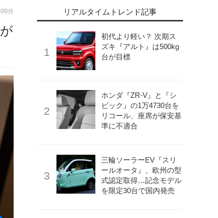
時00分
リアルタイムトレンド記事
ィが
初代より軽い？ 次期ス
ズキ『アルト』は500kg
台が目標
ホンダ『ZR-V』と『シ
ビック』の1万4730台を
リコール、座席が保安基
準に不適合
三輪ソーラーEV『スリ
ールオータ』、欧州の型
式認定取得…記念モデル
を限定30台で国内発売