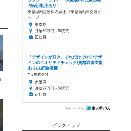
タクシードライバー/未経験ok!充実の給
与保証制度あり
東都城南交通株式会社 ｟東都自動車交通グ
ループ
東京都
月給30万円～50万円
正社員
「デザインが好き」それだけでOK!/デザ
インのクオリティチェック/資格取得支援
あり/未経験活躍
Yts株式会社
、
8
大阪府
月給27万円～50万円
正社員
Sponsored by
ピックアップ