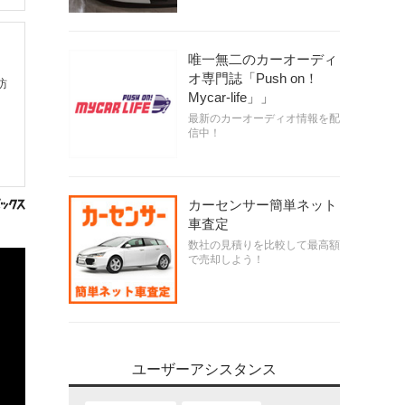
唯一無二のカーオーディ
オ専門誌「Push on！
訪
Mycar-life」」
最新のカーオーディオ情報を配
信中！
カーセンサー簡単ネット
車査定
数社の見積りを比較して最高額
で売却しよう！
ユーザーアシスタンス