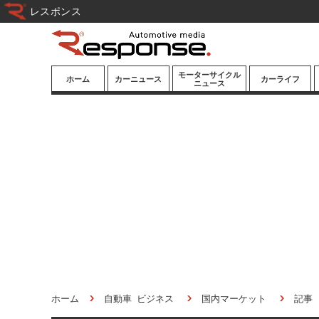
レスポンス
モーターサイクル
ホーム
カーニュース
カーライフ
ニュース
ニューモデル
ニューモデル
カスタマイズ
試乗記
試乗記
カーグッズ
道路交通/社会
カーオーディオ
鉄道
モータースポー
ツ/エンタメ
船舶
航空
宇宙
ホーム
自動車 ビジネス
国内マーケット
記事