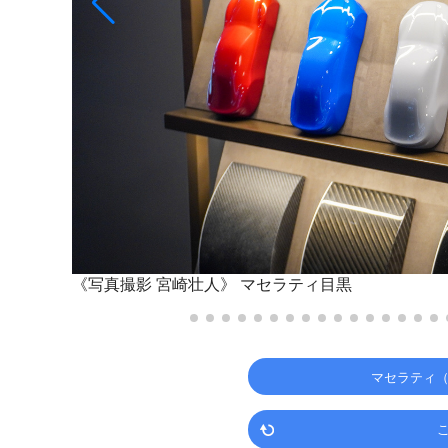
《写真撮影 宮崎壮人》
マセラティ目黒
マセラティ（M