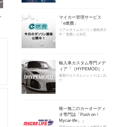
マイカー管理サービス
ー
「e燃費」
リアルタイムガソリン価格表示
中！電費にも対応
・
輸入車カスタム専門メデ
ィア「［HYPEMOD］」
最新のカスタムトレンドはこれ
だ
唯一無二のカーオーディ
オ専門誌「Push on！
Mycar-life」」