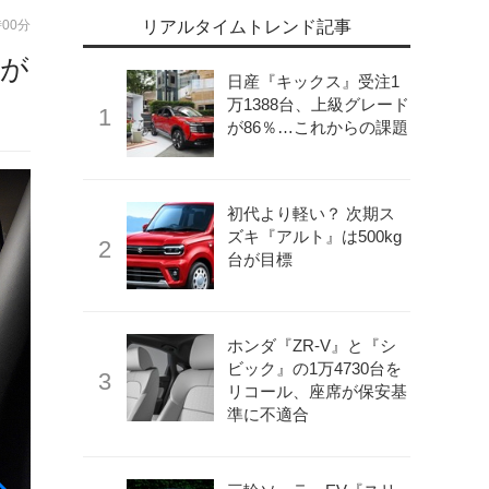
時00分
リアルタイムトレンド記事
ィが
日産『キックス』受注1
万1388台、上級グレード
が86％…これからの課題
初代より軽い？ 次期ス
ズキ『アルト』は500kg
台が目標
ホンダ『ZR-V』と『シ
ビック』の1万4730台を
リコール、座席が保安基
準に不適合