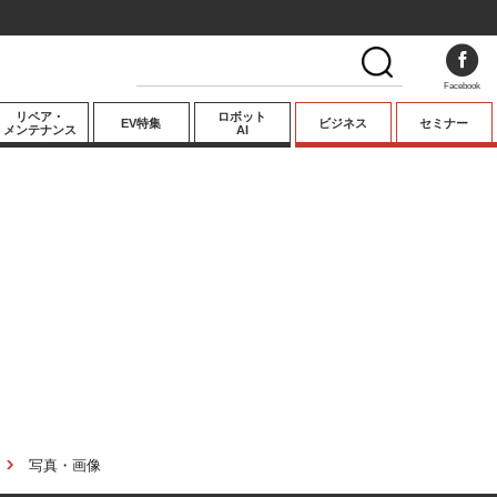
Facebook
リペア・
ロボット
EV特集
ビジネス
セミナー
メンテナンス
AI
プレミアム
業界動向
テクノロジー
キーパーソンイ
ンタビュー
写真・画像