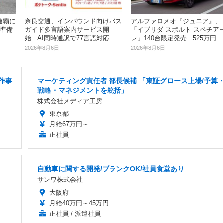
奈良交通、インバウンド向けバス
連覇に
アルファロメオ『ジュニア』、
ガイド多言語案内サービス開
』準備
「イブリダ スポルト スペチア
始...AI同時通訳で77言語対応
レ」140台限定発売...525万円
2026年8月6日
2026年8月6日
作事
マーケティング責任者 部長候補 「東証グロース上場/予算
戦略・マネジメントを統括」
株式会社メディア工房
東京都
月給67万円～
正社員
自動車に関する開発/ブランクOK/社員食堂あり
サンワ株式会社
大阪府
月給40万円～45万円
正社員 / 派遣社員