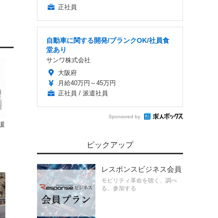
正社員
自動車に関する開発/ブランクOK/社員食
堂あり
サンワ株式会社
大阪府
月給40万円～45万円
正社員 / 派遣社員
Sponsored by
援
な
ピックアップ
レスポンスビジネス会員
モビリティ革命を聴く、調べ
る、参加する