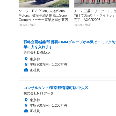
ソーラーEV「Sion」の独Sono
チーム三菱ラリーアート、
Motors、破産手続き開始...Sono
向けて3台の『トライトン
Groupのソーラー事業撤退が要因
完了...AXCR2026
2026年8月6日
2026年8月6日
戦略企画/編集部 部長/DMMグループが本気でコミック制
業に力を入れます
合同会社DMM.com
東京都
年収700万円～1,200万円
正社員
コンサルタント/東京都/有楽町駅/中央区
株式会社NTTデータ
東京都
年収700万円～1,200万円
正社員