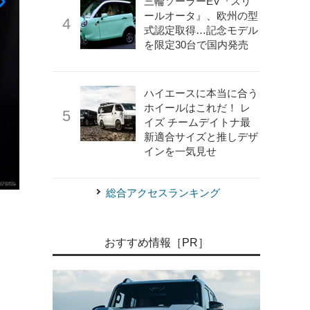
三輪ソーラーEV『スリ
ールオータ』、欧州の型
式認定取得…記念モデル
を限定30台で国内発売
ハイエースに本当に合う
ホイールはこれだ！ レ
イズ チームデイトナ最
新適合サイズと推しデザ
インを一気見せ
総合アクセスランキング
《写真撮影 宮崎壮人》
マセラティ目黒
おすすめ情報［PR］