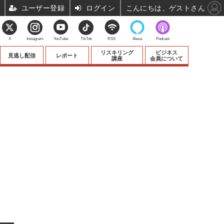
ユーザー登録
ログイン
こんにちは、ゲストさん
X
Instagram
YouTube
TikTok
RSS
Alexa
Podcast
リスキリング
ビジネス
見逃し配信
レポート
講座
会員について