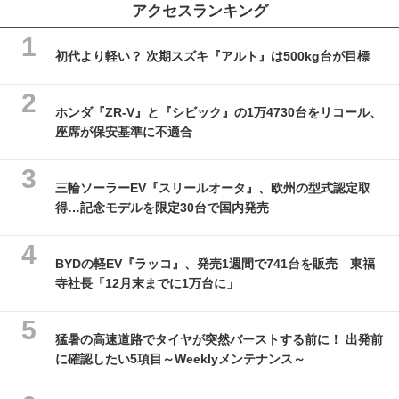
アクセスランキング
初代より軽い？ 次期スズキ『アルト』は500kg台が目標
ホンダ『ZR-V』と『シビック』の1万4730台をリコール、
座席が保安基準に不適合
三輪ソーラーEV『スリールオータ』、欧州の型式認定取
得…記念モデルを限定30台で国内発売
BYDの軽EV『ラッコ』、発売1週間で741台を販売 東福
寺社長「12月末までに1万台に」
猛暑の高速道路でタイヤが突然バーストする前に！ 出発前
に確認したい5項目～Weeklyメンテナンス～