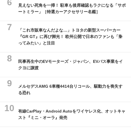
見えない死角を一掃！ 駐車も後席確認もラクになる「サポ
ートミラー」［特選カーアクセサリー名鑑］
「これ市販車なんだよな…」トヨタの新型スーパーカー
『GR GT』に再び脚光！ 欧州公開で日本のファンも「乗
ってみたい」と注目
民事再生中のEVモーターズ・ジャパン、EVバス事業をイ
クヨに譲渡
メルセデスAMG 6車種4414台リコール、駆動力を喪失す
る恐れ
有線CarPlay・Android Autoをワイヤレス化、オットキャ
スト『ミニ・オーラ』発売