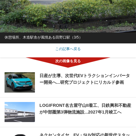
休憩場所、木造駅舎が風情ある田野口駅（3/5）
この記事へ戻る
日産が主導、次世代EVトラクションインバータ
ー開発へ...研究プロジェクトにリカルド参画
LOGIFRONT名古屋守山II着工、日鉄興和不動産
が中部圏第3弾物流施設...2027年1月竣工へ
ネクセンタイヤ、EV・SUV対応の新世代スタッ