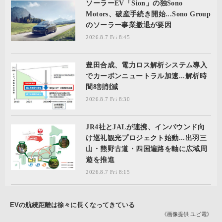
ソーラーEV「Sion」の独Sono
Motors、破産手続き開始...Sono Group
のソーラー事業撤退が要因
2026.8.7 Fri 8:45
豊田合成、電力ロス解析システム導入
でカーボンニュートラル加速...解析時
間8割削減
2026.8.7 Fri 8:30
JR4社とJALが連携、インバウンド向
け巡礼観光プロジェクト始動...出羽三
山・熊野古道・四国遍路を軸に広域周
遊を推進
2026.8.7 Fri 8:15
EVの航続距離は徐々に長くなってきている
《画像提供 ユビ電》