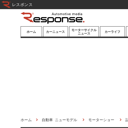
レスポンス
モーターサイクル
ホーム
カーニュース
カーライフ
ニュース
ニューモデル
ニューモデル
カスタマイズ
試乗記
試乗記
カーグッズ
道路交通/社会
カーオーディオ
鉄道
モータースポー
ツ/エンタメ
船舶
航空
宇宙
ホーム
自動車 ニューモデル
モーターショー