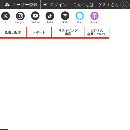
ユーザー登録
ログイン
こんにちは、ゲストさん
X
Instagram
YouTube
TikTok
RSS
Alexa
Podcast
リスキリング
ビジネス
見逃し配信
レポート
講座
会員について