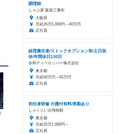
調理師
しゃぶ菜 阪急三番街
大阪府
月給26万5,000円～40万円
正社員
経理責任者/ストックオプション有/土日祝
休/年間休日130日
令和ディベロッパー株式会社
東京都
月給50万円～65万円
正社員
初任者研修 介護付有料/夜勤あり
しゃくじい台翔裕館
日
東京都
月給25万1,000円～
正社員