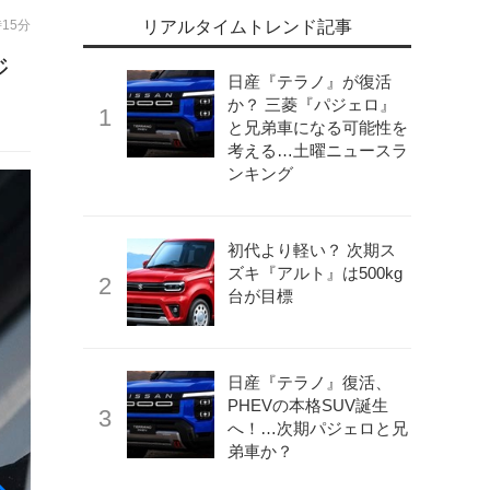
時15分
リアルタイムトレンド記事
ジ
日産『テラノ』が復活
か？ 三菱『パジェロ』
と兄弟車になる可能性を
考える…土曜ニュースラ
ンキング
初代より軽い？ 次期ス
ズキ『アルト』は500kg
台が目標
日産『テラノ』復活、
PHEVの本格SUV誕生
へ！…次期パジェロと兄
弟車か？