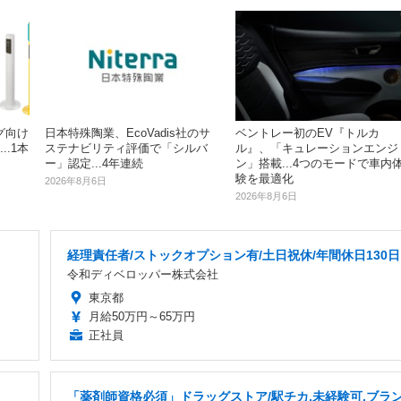
グ向け
日本特殊陶業、EcoVadis社のサ
ベントレー初のEV『トルカ
.1本
ステナビリティ評価で「シルバ
ル』、「キュレーションエンジ
ー」認定...4年連続
ン」搭載...4つのモードで車内
験を最適化
2026年8月6日
2026年8月6日
経理責任者/ストックオプション有/土日祝休/年間休日130日
令和ディベロッパー株式会社
東京都
月給50万円～65万円
正社員
「薬剤師資格必須」ドラッグストア/駅チカ,未経験可,ブラ