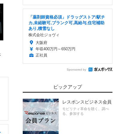
「薬剤師資格必須」ドラッグストア/駅チ
カ,未経験可,ブランク可,高給与,住宅補助
あり,積雪なし
株式会社ジョヴィ
大阪府
年収400万円～650万円
体
正社員
Sponsored by
ピックアップ
レスポンスビジネス会員
モビリティ革命を聴く、調べ
る、参加する
ン