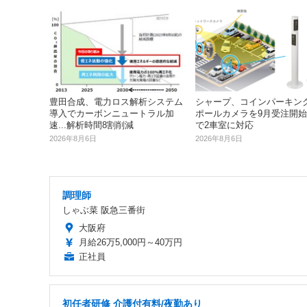
シャープ、コインパーキン
豊田合成、電力ロス解析システム
ポールカメラを9月受注開始..
導入でカーボンニュートラル加
で2車室に対応
速...解析時間8割削減
2026年8月6日
2026年8月6日
調理師
しゃぶ菜 阪急三番街
大阪府
月給26万5,000円～40万円
正社員
初任者研修 介護付有料/夜勤あり