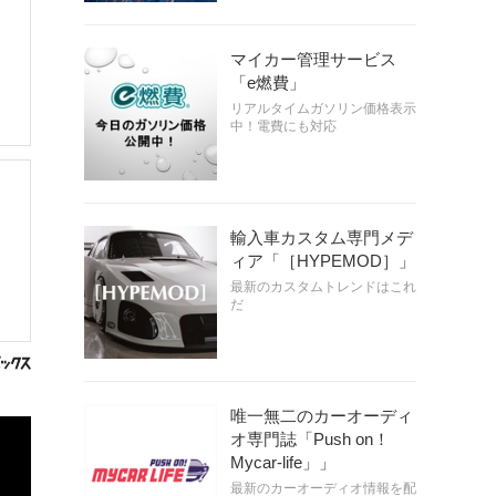
マイカー管理サービス
「e燃費」
リアルタイムガソリン価格表示
中！電費にも対応
輸入車カスタム専門メデ
ィア「［HYPEMOD］」
最新のカスタムトレンドはこれ
だ
唯一無二のカーオーディ
オ専門誌「Push on！
Mycar-life」」
最新のカーオーディオ情報を配