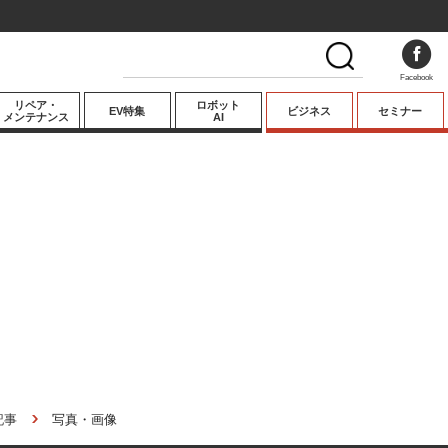
Facebook
リペア・
ロボット
EV特集
ビジネス
セミナー
メンテナンス
AI
プレミアム
業界動向
テクノロジー
キーパーソンイ
ンタビュー
記事
写真・画像