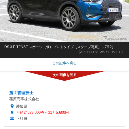
DS 3 E-TENSE スポーツ（仮）プロトタイプ（スクープ写真）（7/12）
《APOLLO NEWS SERVICE》
この記事へ戻る
施工管理技士
荏原商事株式会社
愛知県
月給24万9,800円～31万5,600円
正社員