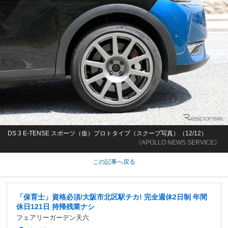
DS 3 E-TENSE スポーツ（仮）プロトタイプ（スクープ写真）（12/12）
《APOLLO NEWS SERVICE》
この記事へ戻る
「保育士」資格必須/大阪市北区駅チカ! 完全週休2日制 年間
休日121日 持帰残業ナシ
フェアリーガーデン天六