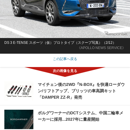
DS 3 E-TENSE スポーツ（仮）プロトタイプ（スクープ写真）（2/12）
《APOLLO NEWS SERVICE》
この記事へ戻る
マイチェン後の2WD『N-BOX』を快適ローダウ
ン/リフトアップ、ブリッツの車高調キット
「DAMPER ZZ-R」発売
ボルグワーナーのDCTシステム、中国二輪車メ
ーカーに採用...2027年に量産開始