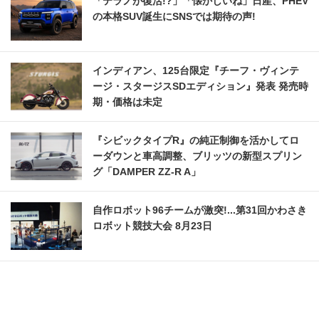
「テラノが復活!?」「懐かしいね」日産、PHEV
の本格SUV誕生にSNSでは期待の声!
インディアン、125台限定『チーフ・ヴィンテ
ージ・スタージスSDエディション』発表 発売時
期・価格は未定
『シビックタイプR』の純正制御を活かしてロ
ーダウンと車高調整、ブリッツの新型スプリン
グ「DAMPER ZZ-R A」
自作ロボット96チームが激突!...第31回かわさき
ロボット競技大会 8月23日