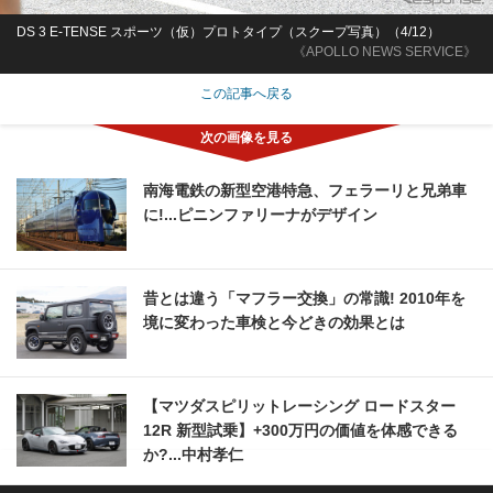
DS 3 E-TENSE スポーツ（仮）プロトタイプ（スクープ写真）（4/12）
《APOLLO NEWS SERVICE》
この記事へ戻る
南海電鉄の新型空港特急、フェラーリと兄弟車
に!...ピニンファリーナがデザイン
昔とは違う「マフラー交換」の常識! 2010年を
境に変わった車検と今どきの効果とは
【マツダスピリットレーシング ロードスター
12R 新型試乗】+300万円の価値を体感できる
か?...中村孝仁