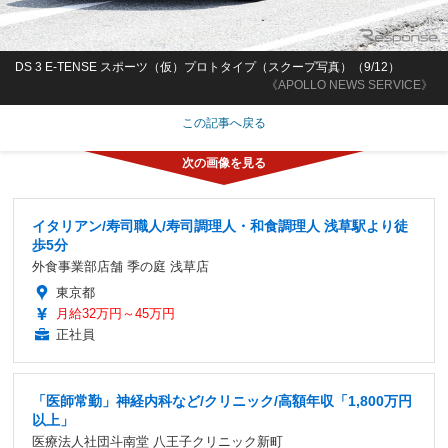
DS 3 E-TENSE スポーツ（仮）プロトタイプ（スクープ写真）（9/12）
《APOLLO NEWS SERVICE》
この記事へ戻る
イタリアン/寿司職人/寿司調理人・和食調理人 浅草駅より徒
歩5分
外食事業部店舗 季の庭 浅草店
東京都
月給32万円～45万円
正社員
「医師常勤」神経内科など/クリニック/高額年収「1,800万円
以上」
医療法人社団斗南堂 八王子クリニック新町