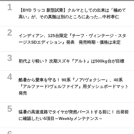
【BYD ラッコ 新型試乗】クルマとしての出来は「極めて
高い」が、その真髄は別のところにあった…中村孝仁
インディアン、125台限定『チーフ・ヴィンテージ・スタ
ージスSDエディション』発表 発売時期・価格は未定
初代より軽い？ 次期スズキ『アルト』は500kg台が目標
酷暑から愛車を守る！ 90系『ノア/ヴォクシー』、40系
『アルファード/ヴェルファイア』用ダッシュボードマット
発売
猛暑の高速道路でタイヤが突然バーストする前に！ 出発前
に確認したい5項目～Weeklyメンテナンス～