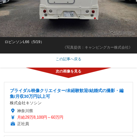
ロビンソンL66（5/19）
《写真提供：キャンピングカー株式会社》
この記事へ戻る
ブライダル映像クリエイター/未経験歓迎/結婚式の撮影・編
集/月収30万円以上可
株式会社キソシン
神奈川県
月給29万8,100円～60万円
正社員