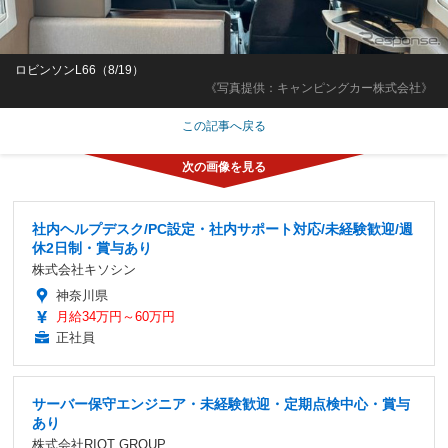
ロビンソンL66（8/19）
《写真提供：キャンピングカー株式会社》
この記事へ戻る
社内ヘルプデスク/PC設定・社内サポート対応/未経験歓迎/週
休2日制・賞与あり
株式会社キソシン
神奈川県
月給34万円～60万円
正社員
サーバー保守エンジニア・未経験歓迎・定期点検中心・賞与
あり
株式会社RIOT GROUP