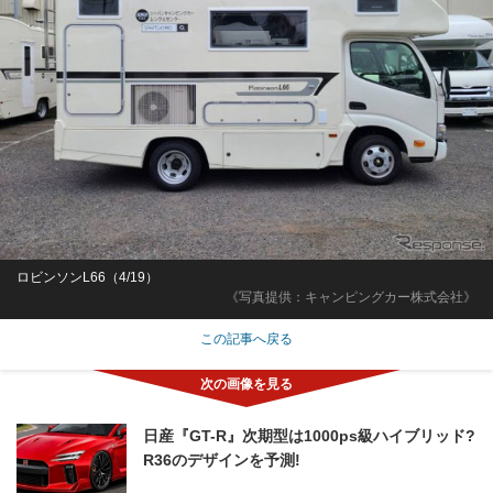
ロビンソンL66（4/19）
《写真提供：キャンピングカー株式会社》
この記事へ戻る
日産『GT-R』次期型は1000ps級ハイブリッド?
R36のデザインを予測!