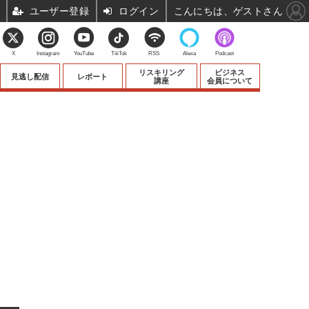
ユーザー登録
ログイン
こんにちは、ゲストさん
X
Instagram
YouTube
TikTok
RSS
Alexa
Podcast
リスキリング
ビジネス
見逃し配信
レポート
講座
会員について