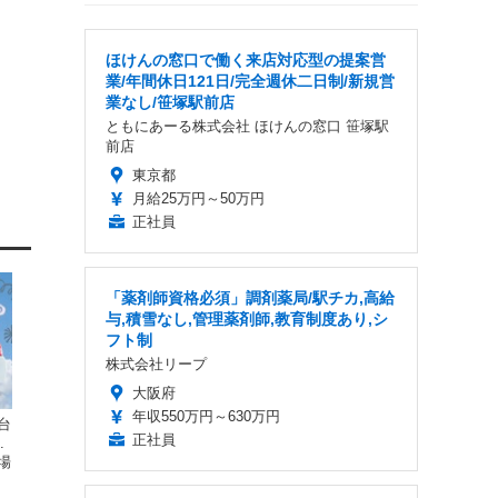
ほけんの窓口で働く来店対応型の提案営
業/年間休日121日/完全週休二日制/新規営
業なし/笹塚駅前店
ともにあーる株式会社 ほけんの窓口 笹塚駅
前店
東京都
月給25万円～50万円
正社員
「薬剤師資格必須」調剤薬局/駅チカ,高給
与,積雪なし,管理薬剤師,教育制度あり,シ
フト制
株式会社リープ
大阪府
年収550万円～630万円
台
正社員
.
場