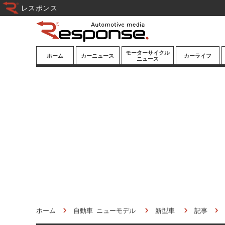
レスポンス
モーターサイクル
ホーム
カーニュース
カーライフ
ニュース
ニューモデル
ニューモデル
カスタマイズ
試乗記
試乗記
カーグッズ
道路交通/社会
カーオーディオ
鉄道
モータースポー
ツ/エンタメ
船舶
航空
宇宙
ホーム
自動車 ニューモデル
新型車
記事