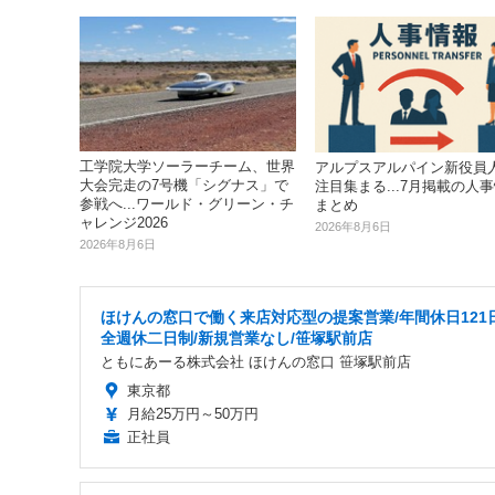
工学院大学ソーラーチーム、世界
アルプスアルパイン新役員
大会完走の7号機「シグナス」で
注目集まる...7月掲載の人
参戦へ...ワールド・グリーン・チ
まとめ
ャレンジ2026
2026年8月6日
2026年8月6日
ほけんの窓口で働く来店対応型の提案営業/年間休日121日
全週休二日制/新規営業なし/笹塚駅前店
ともにあーる株式会社 ほけんの窓口 笹塚駅前店
東京都
月給25万円～50万円
正社員