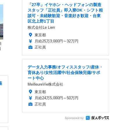
「27卒」イヤホン・ヘッドフォンの製造
スタッフ「正社員」即入寮OK・シフト相
談可・未経験歓迎・音楽好き歓迎・台東
区北上野1丁目
株式会社Le Lien
東京都
月給25万3,000円～32万円
8
正社員
国
データ入力事務/オフィススタッフ/産休・
育休あり/女性活躍中/社会保険完備/サポ
ート中心
薬
MeilleureVie株式会社
東京都
月給24万5,000円～50万円
正社員
Sponsored by