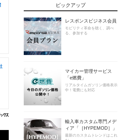
ピックアップ
躍
レスポンスビジネス会員
モビリティ革命を聴く、調べ
る、参加する
社
マイカー管理サービス
「e燃費」
リアルタイムガソリン価格表示
中！電費にも対応
輸入車カスタム専門メデ
ィア「［HYPEMOD］」
最新のカスタムトレンドはこれ