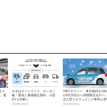
富士ス
みずほオートリース、ホンダ二
VIBYタクシー、東京都内を100
..電
輪・新宿と整備委託契約...小型
が8月10日から期間限定走行へ..
EVも対象に
没入型フルラッピング車両も登
2026年8月6日
2026年8月6日