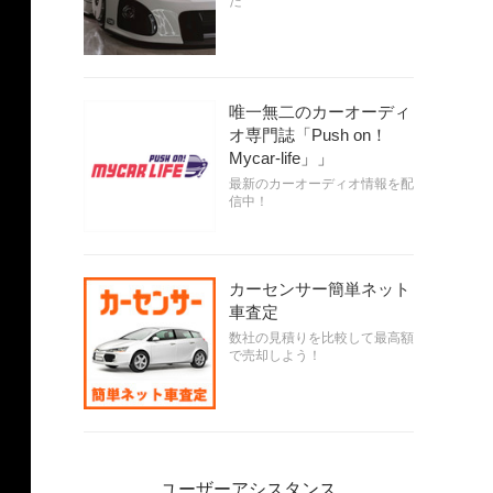
だ
唯一無二のカーオーディ
オ専門誌「Push on！
Mycar-life」」
最新のカーオーディオ情報を配
信中！
カーセンサー簡単ネット
車査定
数社の見積りを比較して最高額
で売却しよう！
ユーザーアシスタンス