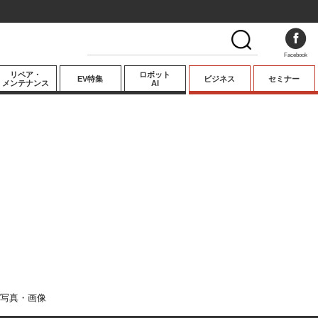
Facebook
リペア・
ロボット
EV特集
ビジネス
セミナー
メンテナンス
AI
プレミアム
業界動向
テクノロジー
キーパーソンイ
ンタビュー
写真・画像