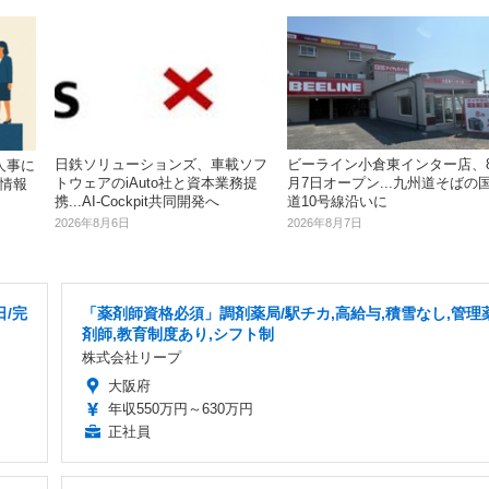
日鉄ソリューションズ、車載ソフ
ビーライン小倉東インター店、
人事に
トウェアのiAuto社と資本業務提
月7日オープン...九州道そばの
事情報
携...AI-Cockpit共同開発へ
道10号線沿いに
2026年8月6日
2026年8月7日
/完
「薬剤師資格必須」調剤薬局/駅チカ,高給与,積雪なし,管理
剤師,教育制度あり,シフト制
株式会社リープ
大阪府
年収550万円～630万円
正社員