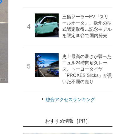
三輪ソーラーEV『スリ
ールオータ』、欧州の型
式認定取得…記念モデル
を限定30台で国内発売
史上最高の暑さが襲った
ニュル24時間耐久レー
ス、トーヨータイヤ
「PROXES Slicks」が貫
いた不屈の走り
《APOLLO NEWS SERVICE》
アウディ RS3 改良新型
総合アクセスランキング
おすすめ情報［PR］