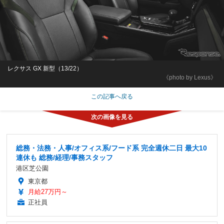
レクサス GX 新型（13/22）
《photo by Lexus》
この記事へ戻る
総務・法務・人事/オフィス系/フード系 完全週休二日 最大10
連休も 総務/経理/事務スタッフ
港区芝公園
東京都
月給27万円～
正社員