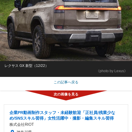
レクサス GX 新型（12/22）
《photo by Lexus》
この記事へ戻る
企業PR動画制作スタッフ・未経験歓迎「正社員/残業少な
め/SNSスキル習得」女性活躍中・撮影・編集スキル習得
株式会社RIOT