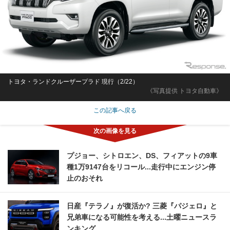
トヨタ・ランドクルーザープラド 現行（2/22）
《写真提供 トヨタ自動車》
この記事へ戻る
プジョー、シトロエン、DS、フィアットの9車
種1万9147台をリコール...走行中にエンジン停
止のおそれ
日産『テラノ』が復活か? 三菱『パジェロ』と
兄弟車になる可能性を考える...土曜ニュースラ
ンキング