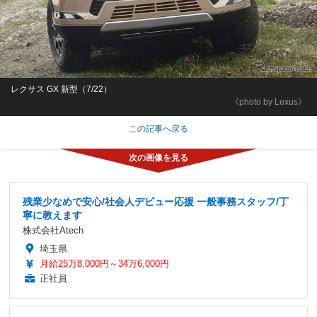
レクサス GX 新型（7/22）
《photo by Lexus》
この記事へ戻る
残業少なめで安心/社会人デビュー応援 一般事務スタッフ/丁
寧に教えます
株式会社Atech
埼玉県
月給25万8,000円～34万6,000円
正社員