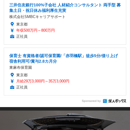
三井住友銀行100%子会社 人材紹介コンサルタント 両手型 募
集土日・祝日休み福利厚生充実
株式会社SMBCキャリアサポート
東京都
年収500万円～800万円
正社員
保育士 有資格者/認可保育園/「赤羽橋駅」徒歩5分/借り上げ
宿舎利用可/賞与2.8カ月分
東麻布保育園
東京都
月給29万3,000円～35万3,000円
正社員
Sponsored by