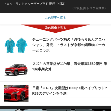
トヨタ・ランドクルーザープラド 現行（4/22）
《写真提供 トヨタ自動車》
この記事へ戻る
チューニングパーツ柄の「丹後ちりめんアロハ
シャツ」発売、トラストが京都の絹織物メーカ
ーとコラボ
スズキの営業益が11%増、過去最高1580億円 第
1四半期決算
日産『GT-R』次期型は1000ps級ハイブリッド?
R36のデザインを予測!