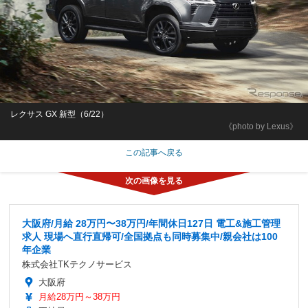
レクサス GX 新型（6/22）
《photo by Lexus》
この記事へ戻る
大阪府/月給 28万円〜38万円/年間休日127日 電工&施工管理
求人 現場へ直行直帰可/全国拠点も同時募集中/親会社は100
年企業
株式会社TKテクノサービス
大阪府
月給28万円～38万円