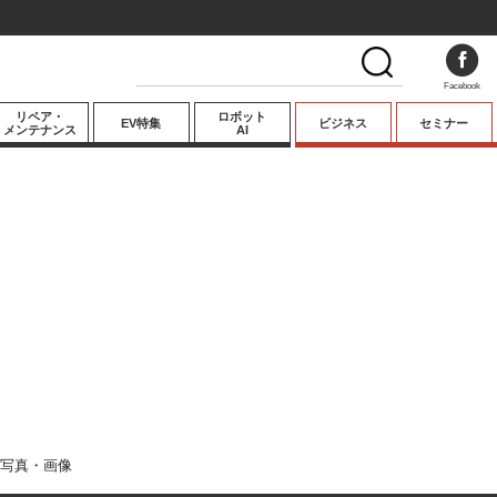
Facebook
リペア・
ロボット
EV特集
ビジネス
セミナー
メンテナンス
AI
プレミアム
業界動向
テクノロジー
キーパーソンイ
ンタビュー
写真・画像