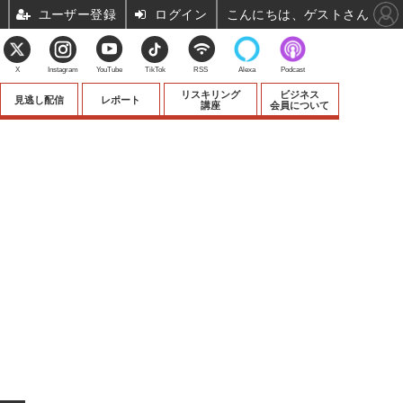
ユーザー登録
ログイン
こんにちは、ゲストさん
X
Instagram
YouTube
TikTok
RSS
Alexa
Podcast
リスキリング
ビジネス
見逃し配信
レポート
講座
会員について