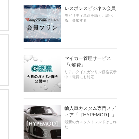
レスポンスビジネス会員
モビリティ革命を聴く、調べ
る、参加する
マイカー管理サービス
「e燃費」
リアルタイムガソリン価格表示
中！電費にも対応
輸入車カスタム専門メデ
ィア「［HYPEMOD］」
最新のカスタムトレンドはこれ
だ