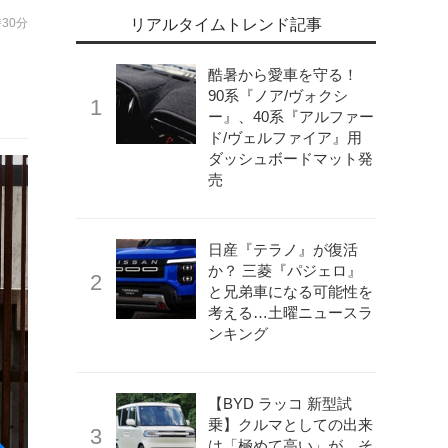
時30分
リアルタイムトレンド記事
酷暑から愛車を守る！
90系『ノア/ヴォクシ
ー』、40系『アルファー
ド/ヴェルファイア』用
ダッシュボードマット発
売
日産『テラノ』が復活
か？ 三菱『パジェロ』
と兄弟車になる可能性を
考える…土曜ニュースラ
ンキング
【BYD ラッコ 新型試
乗】クルマとしての出来
は「極めて高い」が、そ