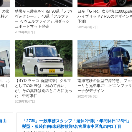
」の常
酷暑から愛車を守る! 90系『ノア/
日産『GT-R』次期型は1000ps
車検と
ヴォクシー』、40系『アルファ
ハイブリッド? R36のデザイン
ード/ヴェルファイア』用ダッシ
予測!
ュボードマット発売
2026年8月7日
2026年8月7日
店、北
【BYD ラッコ 新型試乗】クルマ
南海電鉄の新型空港特急、フェ
が8月
としての出来は「極めて高い」
ーリと兄弟車に!...ピニンファリ
が、その真髄は別のところにあっ
ーナがデザイン
た...中村孝仁
2026年8月8日
2026年8月7日
自由
「27卒」一般事務スタッフ「週休2日制・年間休日125日」
髪型・服装自由/未経験歓迎/名古屋市中区丸の内1丁目