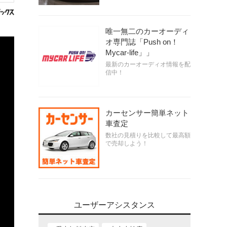
唯一無二のカーオーディ
オ専門誌「Push on！
Mycar-life」」
最新のカーオーディオ情報を配
信中！
カーセンサー簡単ネット
車査定
数社の見積りを比較して最高額
で売却しよう！
ユーザーアシスタンス