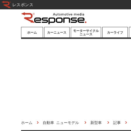
レスポンス
モーターサイクル
ホーム
カーニュース
カーライフ
ニュース
ニューモデル
ニューモデル
カスタマイズ
試乗記
試乗記
カーグッズ
道路交通/社会
カーオーディオ
鉄道
モータースポー
ツ/エンタメ
船舶
航空
宇宙
ホーム
自動車 ニューモデル
新型車
記事