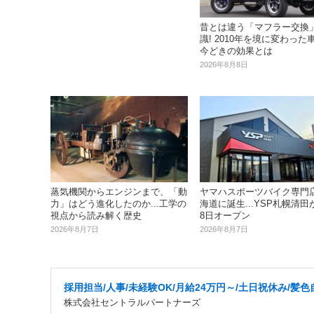
昔とは違う「マフラー交換
識! 2010年を境に変わった
今どきの効果とは
2026年8月8日
蒸気機関からエンジンまで、「動
ヤマハスポーツバイク専門
力」はどう進化したのか...工学の
海道に誕生...YSP札幌清田
視点から読み解く歴史
8日オープン
2026年8月7日
2026年8月7日
採用担当/人事/未経験OK/月給24万円～/土日祝休み/髪色
株式会社セントラルパートナーズ