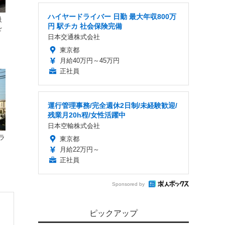
ハイヤードライバー 日勤 最大年収800万
級
円 駅チカ 社会保険完備
を
日本交通株式会社
東京都
月給40万円～45万円
正社員
運行管理事務/完全週休2日制/未経験歓迎/
残業月20h程/女性活躍中
日本空輸株式会社
ラ
東京都
月給22万円～
正社員
Sponsored by
ピックアップ