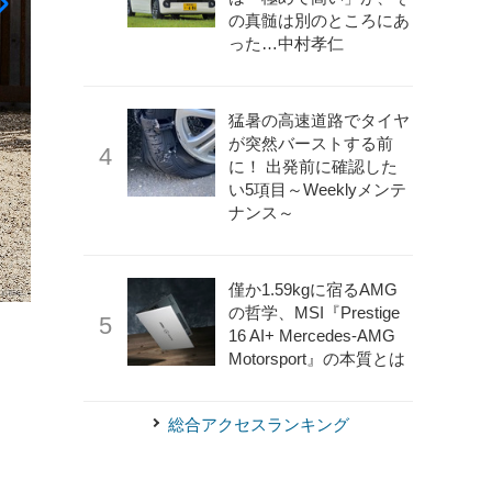
の真髄は別のところにあ
った…中村孝仁
猛暑の高速道路でタイヤ
が突然バーストする前
に！ 出発前に確認した
い5項目～Weeklyメンテ
ナンス～
僅か1.59kgに宿るAMG
の哲学、MSI『Prestige
《photo by Lexus》
レクサス GX 新型
16 AI+ Mercedes-AMG
Motorsport』の本質とは
総合アクセスランキング